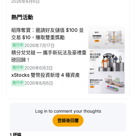
2026年8月6日
熱門活動
組隊奪寶：邀請好友儲值 $100 並
交易 $10，賺取雙重獎勵
進行中
2026年7月17日
積分兌兌碰 — 攜手新玩法及豪禮重
磅回歸！
進行中
2026年6月3日
xStocks 雙幣投資新增 4 種資產
進行中
2026年8月6日
Log in to comment your thoughts
登錄後回覆
1
評論