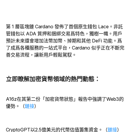
第 1 層區塊鏈 Cardano 發佈了首個原生錢包 Lace。非託
管錢包以 ADA 質押和捆綁交易爲特色，獨樹一幟。用戶
預計未來還會增加法幣加幣、掉期和其他 DeFi 功能。爲
了成爲各種服務的一站式平台，Cardano 似乎正在不斷完
善交易流程，讓新用戶輕鬆駕馭。
立即瞭解加密貨幣領域的熱門動態：
A16z在其第二份「加密貨幣狀態」報告中強調了Web3的
優勢。（
鏈接
）
CryptoGPT以2.5億美元的代幣估值籌集資金。（
鏈接
）