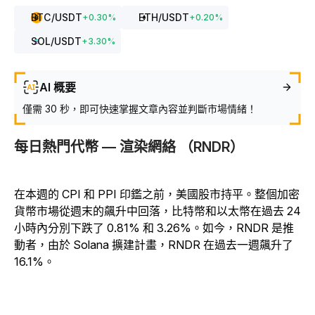
BTC
/USDT
ETH
/USDT
+
0.30
%
+
0.20
%
SOL
/USDT
+
3.30
%
AI 概要
僅需 30 秒，即可快速掌握文章內容並判斷市場情緒！
每日熱門代幣 — 渲染網絡 （RNDR）
在本週的 CPI 和 PPI 印鑑之前，美國股市持平。整個加密
貨幣市場從週末的飆升中回落，比特幣和以太幣在過去 24
小時內分別下跌了 0.81% 和 3.26%。如今，RNDR 是推
動者，由於 Solana 擴建計畫，RNDR 在過去一週飆升了
16.1%。