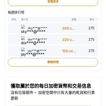
查看更多
每週排行榜
排名
用戶名
獎勵
積分
275
sky***@****
300
USDT
275
dor***@****
220
USDT
275
jay***@****
150
USDT
瞭解詳情
獲取屬於您的每日加密貨幣和交易信息
沒有垃圾郵件。 加密空間中只有大量的乾貨和行業
更新