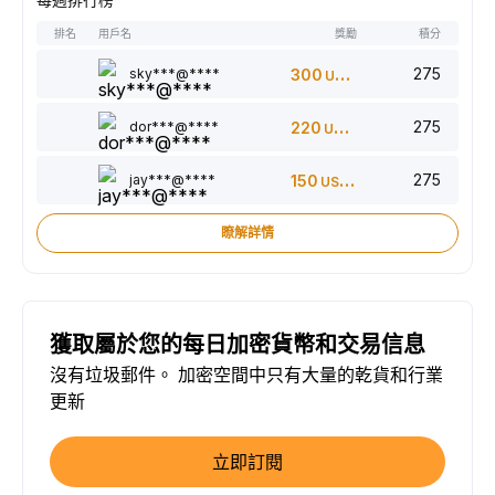
排名
用戶名
獎勵
積分
275
sky***@****
300
USDT
275
dor***@****
220
USDT
275
jay***@****
150
USDT
瞭解詳情
獲取屬於您的每日加密貨幣和交易信息
沒有垃圾郵件。 加密空間中只有大量的乾貨和行業
更新
立即訂閱