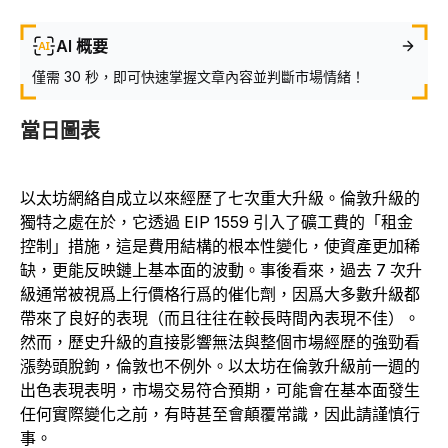
AI 概要
僅需 30 秒，即可快速掌握文章內容並判斷市場情緒！
當日圖表
以太坊網絡自成立以來經歷了七次重大升級。倫敦升級的
獨特之處在於，它透過 EIP 1559 引入了礦工費的「租金
控制」措施，這是費用結構的根本性變化，使資產更加稀
缺，更能反映鏈上基本面的波動。事後看來，過去 7 次升
級通常被視爲上行價格行爲的催化劑，因爲大多數升級都
帶來了良好的表現（而且往往在較長時間內表現不佳）。
然而，歷史升級的直接影響無法與整個市場經歷的強勁看
漲勢頭脫鉤，倫敦也不例外。以太坊在倫敦升級前一週的
出色表現表明，市場交易符合預期，可能會在基本面發生
任何實際變化之前，有時甚至會顛覆常識，因此請謹慎行
事。