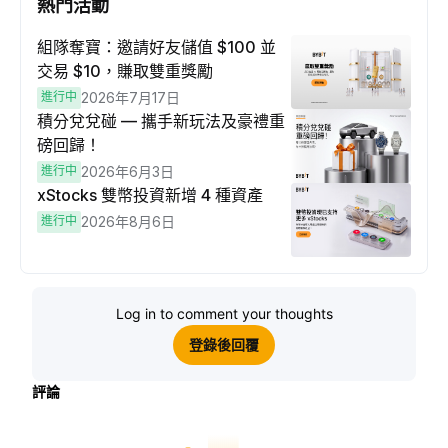
熱門活動
組隊奪寶：邀請好友儲值 $100 並
交易 $10，賺取雙重獎勵
進行中
2026年7月17日
積分兌兌碰 — 攜手新玩法及豪禮重
磅回歸！
進行中
2026年6月3日
xStocks 雙幣投資新增 4 種資產
進行中
2026年8月6日
Log in to comment your thoughts
登錄後回覆
評論