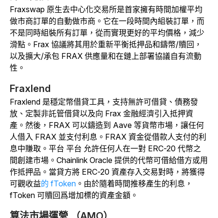
Fraxswap 原生去中心化交易所是首家擁有時間加權平均
做市商訂單的自動做市商。它在一段時間內組裝訂單，而
不是同時組裝所有訂單，從而實現更好的平均價格，減少
滑點。Frax 協議將其用於重新平衡抵押品和鑄幣/贖回，
以及擴大/承包 FRAX 供應量和在鏈上部署協議自有流動
性。
Fraxlend
Fraxlend 是穩定幣借貸工具，支持無許可借貸、債務發
放、定製非託管借貸以及向 Frax 金融經濟引入抵押資
產。然後，FRAX 可以鑄造到 Aave 等貨幣市場，讓任何
人借入 FRAX 並支付利息。
FRAX 資金從借款人支付的利
息中賺取。平台 平台 允許任何人在一對 ERC-20 代幣之
間創建市場。Chainlink Oracle 提供的代幣可借給借方或用
作抵押品。當貸方將 ERC-20 資產存入交易對時，將獲得
可觀收益
的 fToken
。由於隨着時間推移產生的利息，
fToken 可贖回爲增加標的資產金額。
算法市場運營 （AMO）