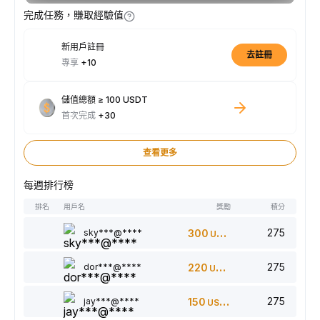
完成任務，賺取經驗值
新用戶註冊
去註冊
專享
+10
儲值總額 ≥ 100 USDT
首次完成
+30
查看更多
每週排行榜
排名
用戶名
獎勵
積分
275
sky***@****
300
USDT
275
dor***@****
220
USDT
275
jay***@****
150
USDT