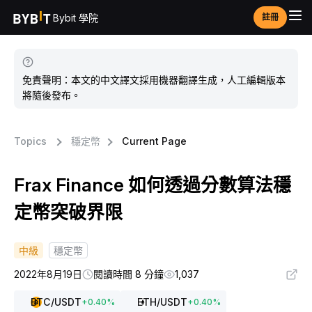
Bybit 學院
註冊
免責聲明：本文的中文譯文採用機器翻譯生成，人工編輯版本
將隨後發布。
Topics
穩定幣
Current Page
Frax Finance 如何透過分數算法穩
定幣突破界限
中級
穩定幣
2022年8月19日
閱讀時間 8 分鐘
1,037
BTC
/USDT
ETH
/USDT
+
0.40
%
+
0.40
%