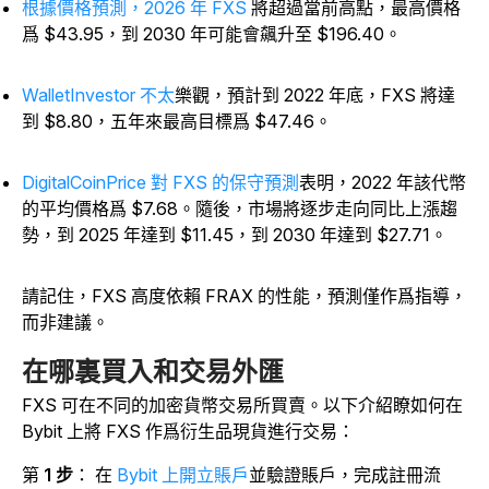
根據價格預測，2026 年 FXS
將超過當前高點，最高價格
爲 $43.95，到 2030 年可能會飆升至 $196.40。
WalletInvestor 不太
樂觀，預計到 2022 年底，FXS 將達
到 $8.80，五年來最高目標爲 $47.46。
DigitalCoinPrice 對 FXS 的保守預測
表明，2022 年該代幣
的平均價格爲 $7.68。隨後，市場將逐步走向同比上漲趨
勢，到 2025 年達到 $11.45，到 2030 年達到 $27.71。
請記住，FXS 高度依賴 FRAX 的性能，預測僅作爲指導，
而非建議。
在哪裏買入和交易外匯
FXS 可在不同的加密貨幣交易所買賣。以下介紹瞭如何在
Bybit 上將 FXS 作爲衍生品現貨進行交易：
第
1 步
：
在
Bybit 上開立賬戶
並驗證賬戶，完成註冊流