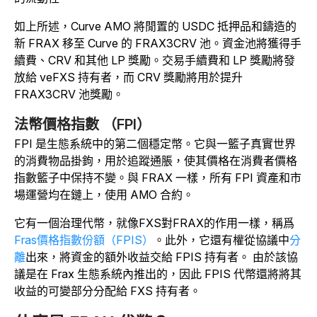
如上所述，Curve AMO 將閒置的 USDC 抵押品和鑄造的
新 FRAX 移至 Curve 的 FRAX3CRV 池。資金池將獲得手
續費、CRV 和其他 LP 獎勵。交易手續費和 LP 獎勵將發
放給 veFXS 持有者，而 CRV 獎勵將用於提升
FRAX3CRV 池獎勵。
法幣價格指數 （FPI）
FPI 是生態系統中的第二個穩定幣。它與一籃子真實世界
的消費物品掛鉤，用於追蹤通脹，使其價格在消費者價格
指數籃子中保持不變。與 FRAX 一樣，所有 FPI 資產和市
場運營均在鏈上，使用 AMO 合約。
它有一個治理代幣，就像FXS對FRAX的作用一樣，稱爲
Fras價格指數份額（FPIS）
。此外，它還有權
從協議中
分
離
出來，將資金的額外收益交給 FPIS 持有者。
由於該協
議是在 Frax 生態系統內推出的，因此 FPIS 代幣還將將其
收益的可變部分分配給 FXS 持有者。