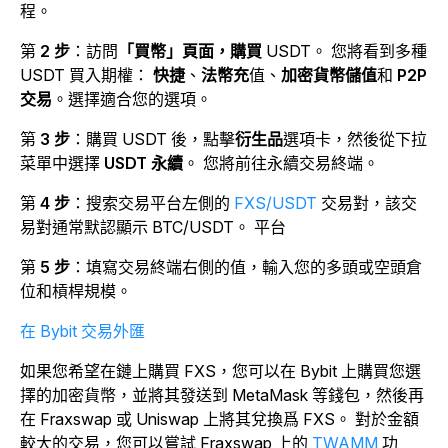
程。
第
2 步
：訪問
「買幣」頁面，購買
USDT
。
您將看到多種
USDT 買入期權：
快捷
、
法幣充
值
、
加密貨幣儲值
和
P2P
交易
。選擇適合您的選項。
第
3 步
：購買 USDT 後，點擊
衍生品
選項卡，然後
從下拉
菜單中選擇
USDT 永續
。
您將前往永續交易終端。
第
4 步
：搜索
交易平台左側的
FXS/USDT
交易對，該交
易對通常默認顯示 BTC/USDT。
平台
第
5 步
：填寫交易終端右側的值，輸入您的多頭或空頭倉
位和槓桿規模。
在 Bybit 交易外匯
如果您希望在鏈上購買 FXS，您可以在 Bybit 上購買您選
擇的加密貨幣，並將其發送到 MetaMask 等錢包，然後再
在 Fraxswap 或 Uniswap 上將其兌換爲 FXS。
對於金額
較大的交易，您可以嘗試
Fraxswap 上的
TWAMM
功