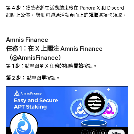
第
4 步
：獲獎者將在活動結束後在 Panora X 和 Discord
網站上公佈。
獎勵可透過活動頁面上的
領取
選項卡
領取
。
Amnis Finance
任務 1：在 X 上關注 Amnis Finance
（@AmnisFinance）
第
1 步
：點擊跟單 X 任務的相應
開始
按鈕。
第 2 步：
點擊跟
單
按鈕。