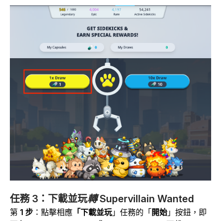
任務 3：下載並玩
轉 Supervillain Wanted
第
1 步
：點擊
相應
「下載並玩
」任務的「
開始
」按鈕，即