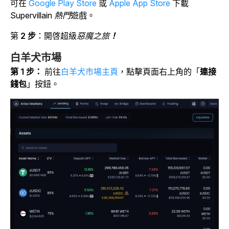
可在
Google Play Store
或
Apple App Store
下載
Supervillain 熱門
遊戲。
第
2 步
：開啓超級
惡魔之旅
！
白羊犬市場
第 1 步：
前往
白羊犬市場主頁
，點擊
頁面右上角的「
連接
錢包
」按鈕。