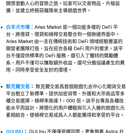
開啓激動人心的冒險之旅。玩家可以交易物品、升級設
備，並建立終極惡魔隊來主導遊戲世界。
白羊犬市場
：Aries Market 是一個功能多樣的 DeFi 平
台，將借貸、借貸和槓桿交易整合到一個無縫界面中。
Aries Market 由一支在傳統技術和 DeFi 領域經驗豐富的
開發者團隊打造，旨在迎合各級 DeFi 用戶的需求。該平
台不僅提供標準的 DeFi 服務，還引入了獨特的獎勵體
系，用戶不僅可以賺取額外收益，還可分擔協議產生的費
用，同時享受安全友好的環境。
默克爾交易
：
默克爾交易爲首個遊戲化去中心化期貨交易
平台樹立了新標準，提供加密貨幣、外匯和大宗商品等多
種交易選擇，槓桿率高達 1，000 倍。該平台專爲各種技
能水平而設計，將簡化的用戶體驗與引人入勝的遊戲化元
素相結合，使槓桿交易成爲人人都能獲得和享受的平台。
GUI INU
：
GUI Inu 不僅僅是模因幣，更象徵着 Aptos 社