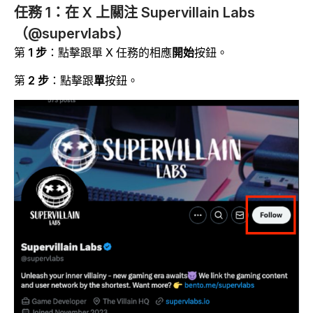
任務 1：在 X 上關注 Supervillain Labs
（@supervlabs）
第
1 步
：點擊跟單 X 任務的相應
開始
按鈕。
第
2 步
：點擊跟
單
按鈕。