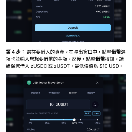
第 4 步：
選擇要借入的資產。在彈出窗口中，點擊
借幣
選
項卡並輸入您想要借幣的金額。然後，點擊
借幣
按鈕。請
確保您借入 zUSDC 或 zUSDT，最低價值爲 $10 USD。