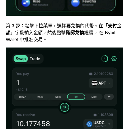
第
3 步
：點擊下拉菜單，選擇要兌換的代幣。在
「支付
金
額」字段輸入金額
，然後點擊
確認兌換
繼續。 在 Bybit
Wallet 中批准交易。