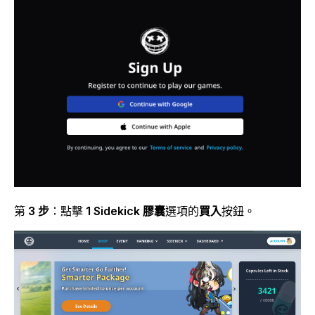
第
3 步
：點擊
1 Sidekick 膠囊
選項的
買入
按鈕。