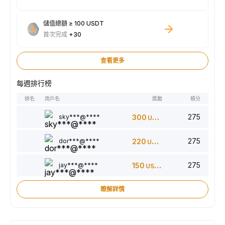
儲值總額 ≥ 100 USDT
首次完成
+30
查看更多
每週排行榜
排名
用戶名
獎勵
積分
275
sky***@****
300
USDT
275
dor***@****
220
USDT
275
jay***@****
150
USDT
瞭解詳情