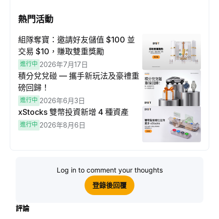
熱門活動
組隊奪寶：邀請好友儲值 $100 並
交易 $10，賺取雙重獎勵
進行中
2026年7月17日
積分兌兌碰 — 攜手新玩法及豪禮重
磅回歸！
進行中
2026年6月3日
xStocks 雙幣投資新增 4 種資產
進行中
2026年8月6日
Log in to comment your thoughts
登錄後回覆
評論