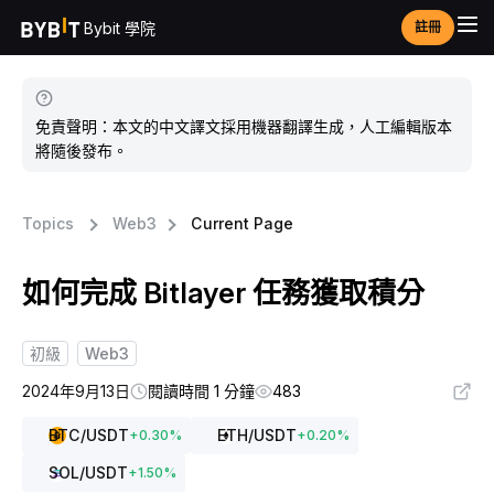
Bybit 學院
註冊
免責聲明：本文的中文譯文採用機器翻譯生成，人工編輯版本
將隨後發布。
Topics
Web3
Current Page
如何完成 Bitlayer 任務獲取積分
初級
Web3
2024年9月13日
閱讀時間 1 分鐘
483
BTC
/USDT
ETH
/USDT
+
0.30
%
+
0.20
%
SOL
/USDT
+
1.50
%