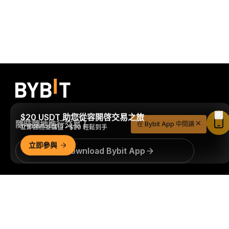
$20 USDT 助您從容開啓交易之旅
隨時隨地進行交易！
在 Bybit App 中閱讀
立即註冊並儲值，$20 輕鬆到手
立即參與
Download Bybit App
詳細概要
搶先掌握加密貨幣世界的關鍵洞察與分析：立即訂閱我們的電
子報。
全部形式的投資都存在風險，包括損失所有投資金額的
風險。此類活動可能不適合所有人。