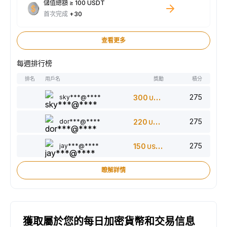
儲值總額 ≥ 100 USDT
首次完成
+30
查看更多
每週排行榜
排名
用戶名
獎勵
積分
275
sky***@****
300
USDT
275
dor***@****
220
USDT
275
jay***@****
150
USDT
瞭解詳情
獲取屬於您的每日加密貨幣和交易信息