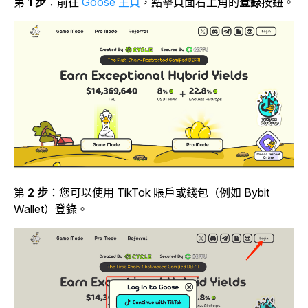
第
1 步
：前往
Goose 主頁
，點擊
頁面右上角的
登錄
按鈕。
第
2 步
：您可以使用 TikTok 賬戶或錢包（例如 Bybit
Wallet）登錄。