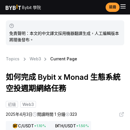
Bybit 學院
註冊
免責聲明：本文的中文譯文採用機器翻譯生成，人工編輯版本
將隨後發布。
Topics
Web3
Current Page
如何完成 Bybit x Monad 生態系統
空投週期網絡任務
初級
Web3
2025年4月3日
閱讀時間 1 分鐘
323
BTC
/USDT
ETH
/USDT
+
1.10
%
+
1.50
%