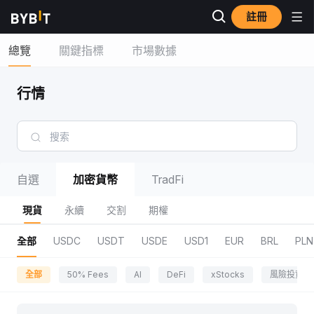
註冊
總覽
關鍵指標
市場數據
行情
自選
加密貨幣
TradFi
現貨
永續
交割
期權
全部
USDC
USDT
USDE
USD1
EUR
BRL
PLN
全部
50% Fees
AI
DeFi
xStocks
風險投資區