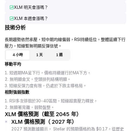
XLM 明天會漲嗎？
XLM 本週會漲嗎？
技術分析
長期趨勢依然承壓，短中期均線偏弱，RSI持續低位，整體延續下行
壓力，短線暫無明顯反彈信號。
4 小時
1 天
1 週
移動平均
1
.
短週期MA呈下行，價格持續運行於MA下方。
2
.
無明顯金叉，空頭排列結構明顯。
3
.
短線反彈力度有限，仍處於下跌主導格局。
相對強弱指數
1
.
RSI多次徘徊於30-40區間，短線超賣壓力釋放。
2
.
無顯著背離，弱勢盤整。
XLM 價格預測（截至 2045 年）
XLM 價格預測（ 2027 年）
2027 預測數據顯示， Stellar 的預期價格約為 $0.17。從歷史