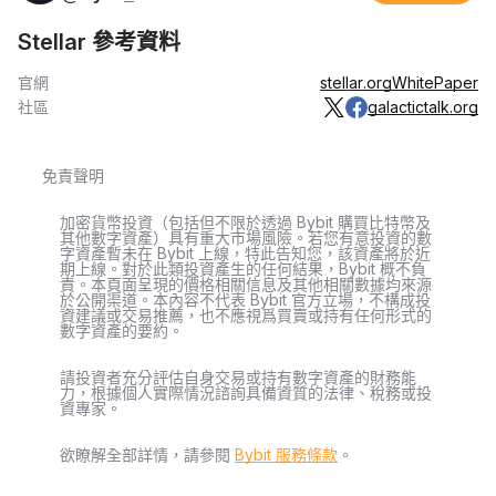
Stellar 參考資料
官網
stellar.org
WhitePaper
社區
galactictalk.org
免責聲明
加密貨幣投資（包括但不限於透過 Bybit 購買比特幣及
其他數字資產）具有重大市場風險。若您有意投資的數
字資產暫未在 Bybit 上線，特此告知您，該資產將於近
期上線。對於此類投資產生的任何結果，Bybit 概不負
責。本頁面呈現的價格相關信息及其他相關數據均來源
於公開渠道。本內容不代表 Bybit 官方立場，不構成投
資建議或交易推薦，也不應視爲買賣或持有任何形式的
數字資產的要約。
請投資者充分評估自身交易或持有數字資產的財務能
力，根據個人實際情況諮詢具備資質的法律、稅務或投
資專家。
欲瞭解全部詳情，請參閱
Bybit 服務條款
。