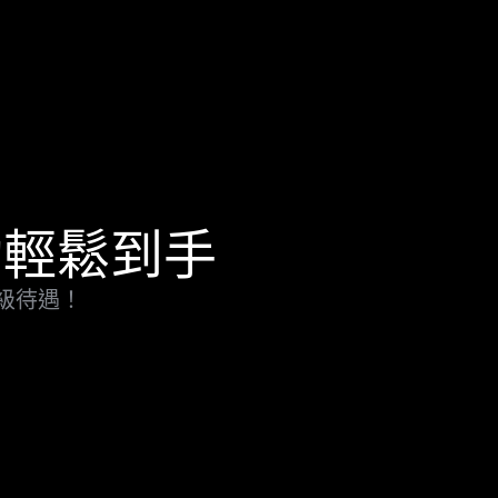
勵輕鬆到手
升級待遇！