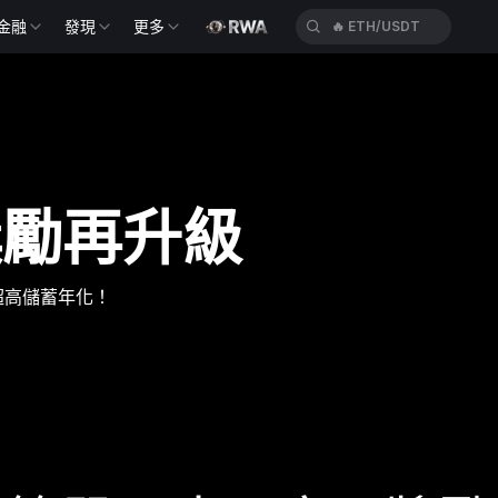
🔥
ETH/USDT
金融
發現
更多
🔥
CYSUSDT
獎勵再升級
% 超高儲蓄年化！