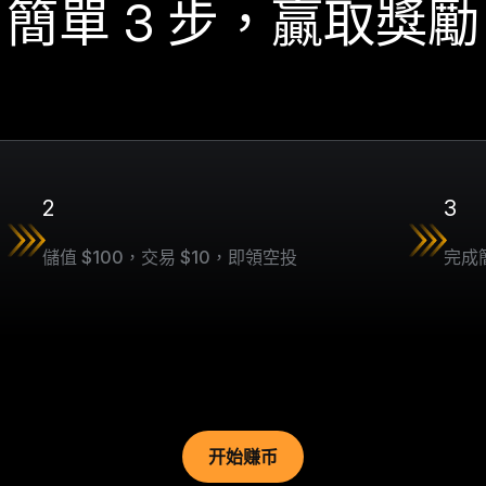
簡單 3 步，贏取獎勵
2
3
儲值 $100，交易 $10，即領空投
完成簡
开始赚币