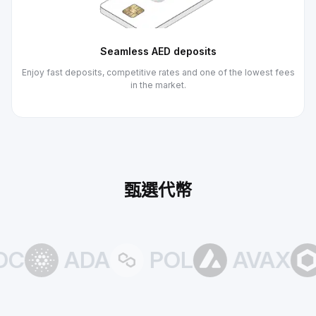
Seamless AED deposits
Enjoy fast deposits, competitive rates and one of the lowest fees
in the market.
甄選代幣
C
ADA
POL
AVAX