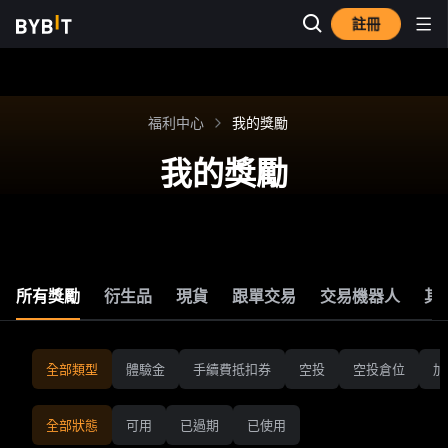
註冊
福利中心
我的獎勵
我的獎勵
所有獎勵
衍生品
現貨
跟單交易
交易機器人
其
全部類型
體驗金
手續費抵扣券
空投
空投倉位
加
全部狀態
可用
已過期
已使用