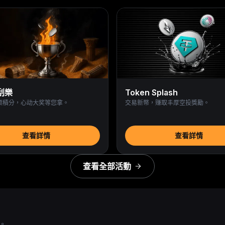
刮樂
Token Splash
领積分，心动大奖等您拿。
交易新幣，赚取丰厚空投獎勵。
查看詳情
查看詳情
查看全部活動
處。