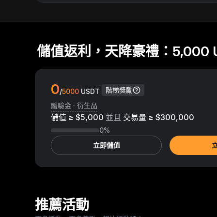
儲值返利，天降豪禮：5,000 
0
階梯獎勵
/
5000
USDT
體驗金 · 衍生品
儲值 ≥ $5,000
並且
交易量 ≥ $300,000
0%
立即儲值
推薦活動