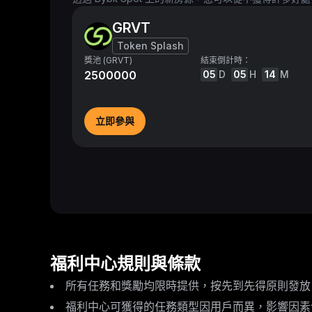
GRVT
Token Splash
獎池 (GRVT)
結束倒計時：
2500000
05
D
05
H
14
M
立即參與
福利中心規則與條款
所有任務和獎勵均限時提供，按先到先得原則發放
福利中心可獲得的任務類型因用戶而異，影響因素