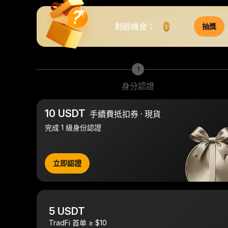
剩餘機會：
抽獎
1
身分認證
10 USDT
手續費抵扣券 · 現貨
完成 1 級身份認證
立即認證
5 USDT
TradFi 首单 ≥ $10