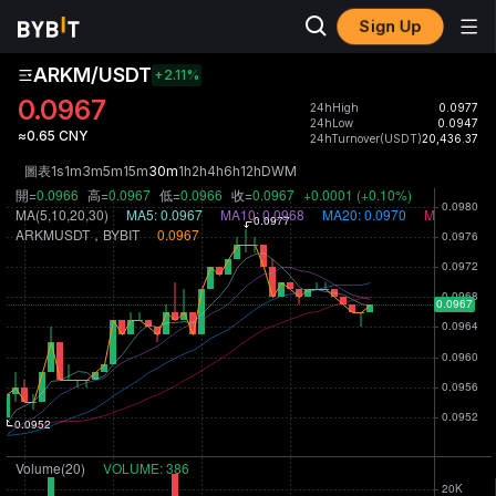
Sign Up
ARKM/USDT
+2.11
%
0.0967
24hHigh
0.0977
24hLow
0.0947
≈0.65 CNY
24hTurnover(USDT)
20,436.37
圖表
1s
1m
3m
5m
15m
30m
1h
2h
4h
6h
12h
D
W
M