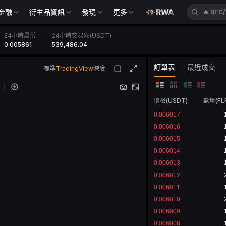
金融
衍生品資訊
發現
更多
🔥
BTC
24小時最低
24小時交易額(USDT)
0.005861
539,486.04
訂單表
最近成交
標準
TradingView
深度
價格
(
USDT
)
數量
(
FL