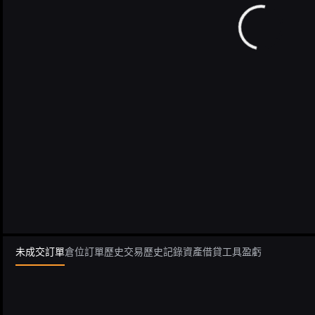
未成交訂單
倉位
訂單歷史
交易歷史記錄
資產
借貸
工具
盈虧