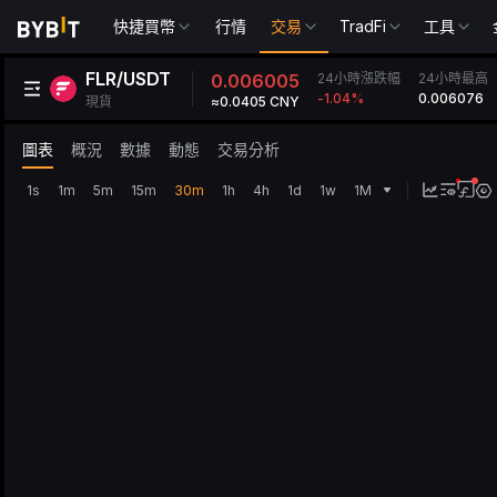
快捷買幣
行情
交易
TradFi
工具
FLR/USDT
24小時漲跌幅
0.006005
24小時最高
0.006076
-1.04
%
現貨
≈0.0405 CNY
圖表
概況
數據
動態
交易分析
1s
1m
5m
15m
30m
1h
4h
1d
1w
1M