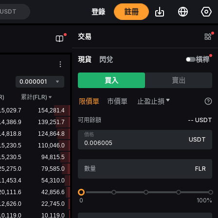
註冊
登錄
/USDT
交易
現貨
閃兌
槓桿
買入
賣出
0.000001
R
)
累計(FLR)
限價單
市價單
止盈止損
可用餘額
--
USDT
價格
USDT
FLR
0
100%