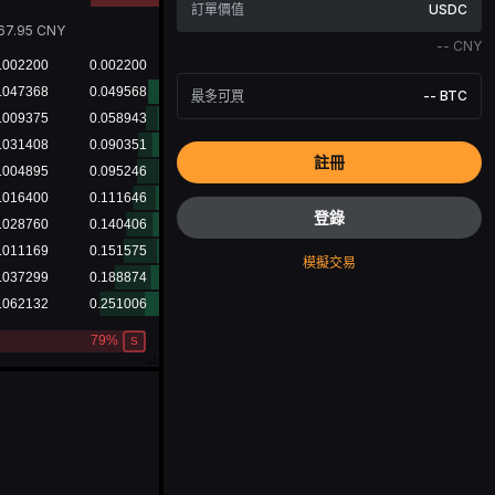
USDC
67.95
CNY
--
CNY
最多可買
--
BTC
註冊
登錄
模擬交易