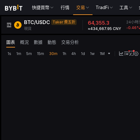
快捷買幣
行情
交易
TradFi
工具
BTC/USDC
24小時
Taker 費五折
64,355.3
-0.46
現貨
≈434,667.95 CNY
圖表
概況
數據
動態
交易分析
1s
1m
5m
15m
30m
1h
4h
1d
1w
1M