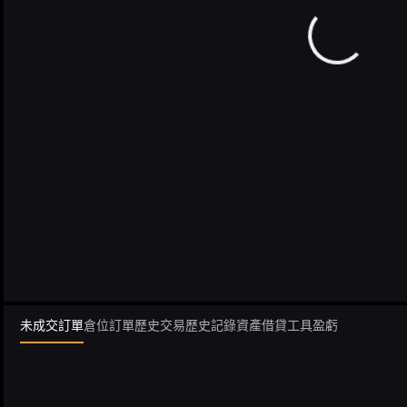
未成交訂單
倉位
訂單歷史
交易歷史記錄
資產
借貸
工具
盈虧