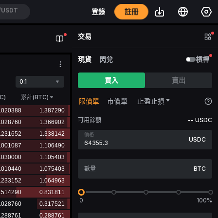
註冊
登錄
/USDT
交易
現貨
閃兌
槓桿
買入
賣出
0.1
C
)
累計(BTC)
限價單
市價單
止盈止損
可用餘額
--
USDC
價格
USDC
BTC
0
100%