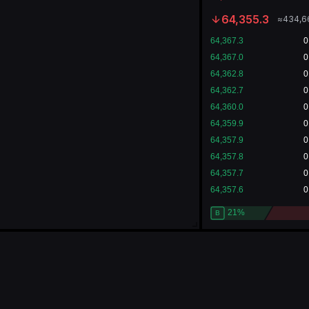
64,355.3
≈
434,6