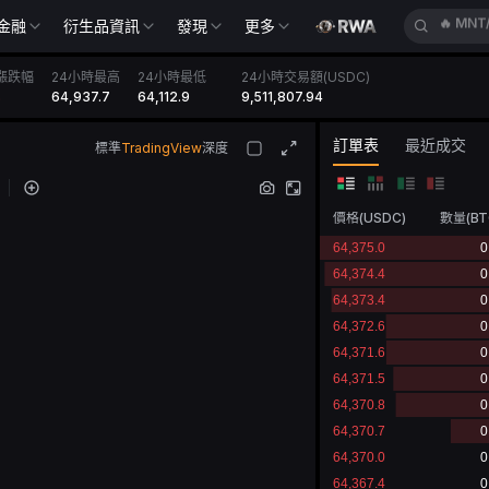
金融
衍生品資訊
發現
更多
🔥
BTC
漲跌幅
24小時最高
24小時最低
24小時交易額(USDC)
64,937.7
64,112.9
9,511,807.94
%
訂單表
最近成交
標準
TradingView
深度
價格
(
USDC
)
數量
(
BT