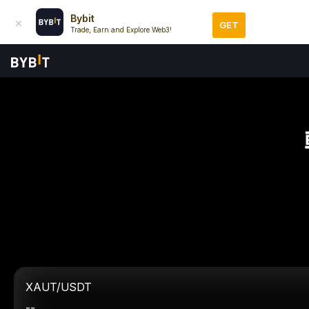
Bybit
GET
Trade, Earn and Explore Web3!
XAUT/USDT
--