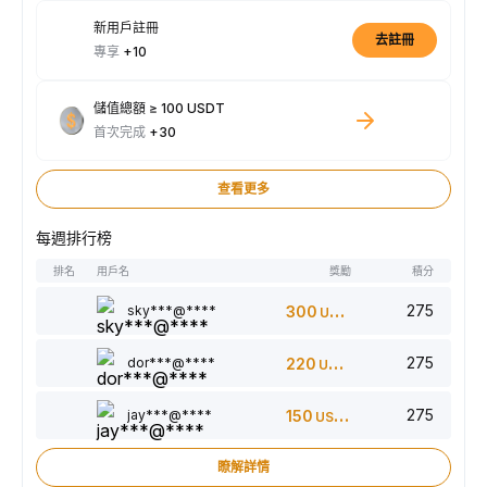
新用戶註冊
去註冊
專享
+10
儲值總額 ≥ 100 USDT
首次完成
+30
查看更多
每週排行榜
排名
用戶名
獎勵
積分
275
sky***@****
300
USDT
275
dor***@****
220
USDT
275
jay***@****
150
USDT
瞭解詳情