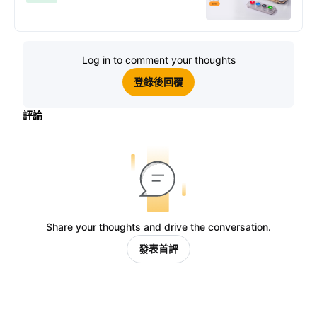
Log in to comment your thoughts
登錄後回覆
評論
Share your thoughts and drive the conversation.
發表首評