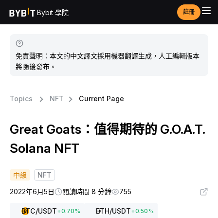
Bybit 學院
註冊
免責聲明：本文的中文譯文採用機器翻譯生成，人工編輯版本
將隨後發布。
Topics
NFT
Current Page
Great Goats：值得期待的 G.O.A.T.
Solana NFT
中級
NFT
2022年6月5日
閱讀時間 8 分鐘
755
BTC
/USDT
ETH
/USDT
+
0.70
%
+
0.50
%