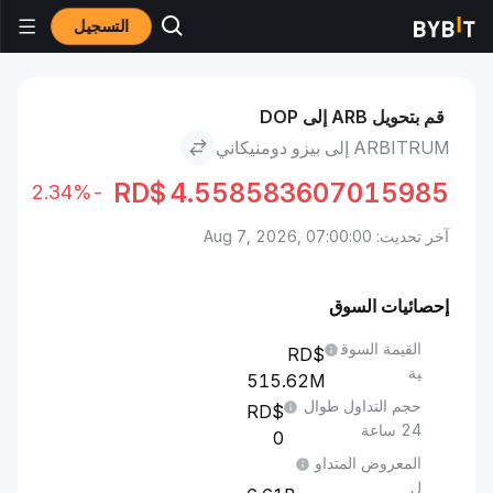
التسجيل
الأسواق
سعر Arbitrum ARB
Arbitrum to بيزو دومنيكاني
قم بتحويل ARB إلى DOP
ARBITRUM إلى بيزو دومنيكاني
RD$
4.558583607015985
-2.34%
آخر تحديث: Aug 7, 2026, 07:00:00
إحصائيات السوق
القيمة السوق
ية
515.62M
حجم التداول طوال
24 ساعة
0
المعروض المتداو
ل