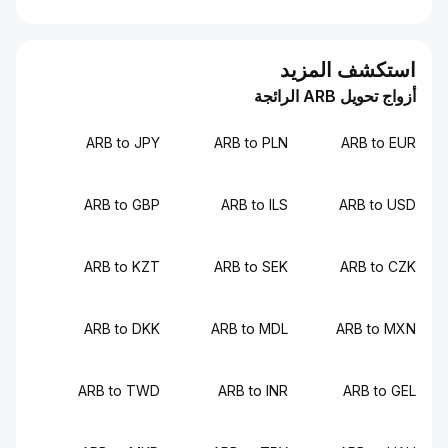
استكشف المزيد
أزواج تحويل ARB الرائجة
ARB to JPY
ARB to PLN
ARB to EUR
ARB to GBP
ARB to ILS
ARB to USD
ARB to KZT
ARB to SEK
ARB to CZK
ARB to DKK
ARB to MDL
ARB to MXN
ARB to TWD
ARB to INR
ARB to GEL