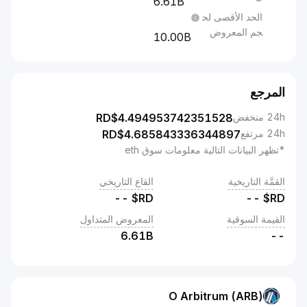
6.61B
الحد الأقصى لح
جم المعروض
10.00B
المرجع
24h منخفض
4.494953742351528
RD$
24h مرتفع
4.685843336344897
RD$
*تظهر البيانات التالية معلومات سوق eth
القمَّة التاريخية
القاع التاريخي
--
RD$
--
RD$
القيمة السوقية
المعروض المتداول
6.61B
--
O Arbitrum (ARB)