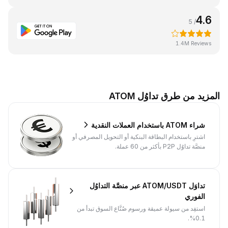
4.6
/ 5
1.4M Reviews
المزيد من طرق تداوُل ATOM
شراء ATOM باستخدام العملات النقدية
اشترِ باستخدام البطاقة البنكية أو التحويل المصرفي أو
منصَّة تداوُل P2P بأكثر من 60 عملة.
تداوَل ATOM/USDT عبر منصَّة التداوُل
الفوري
استفِد من سيولة عميقة ورسوم صُنَّاع السوق تبدأ من
0.1%.