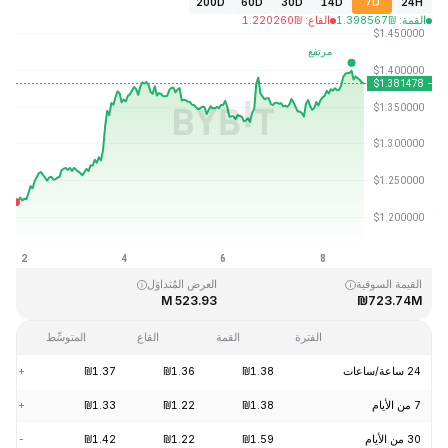
200D
60D
30D
14D
7D
24H
القمة
:
₪
1.398567
القاع
:
₪
1.220260
آخر تحديث: 2026-08-08، 19:55 GMT+0
القمَّة التاريخية
القاع التاريخي
₪1.16
₪43.84
القيمة السوقية
العرض المُتداوَل
523.93 M
₪723.74M
الفترة
القمة
القاع
المتوسِّط
24 ساعة/ساعات
₪1.38
₪1.36
₪1.37
+2.56%
7 من الأيام
₪1.38
₪1.22
₪1.33
+12.96%
30 من الأيام
₪1.59
₪1.22
₪1.42
-11.09%