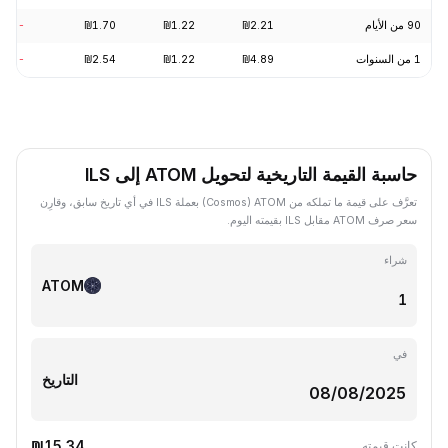
90 من الأيام
₪2.21
₪1.22
₪1.70
-22.19%
1 من السنوات
₪4.89
₪1.22
₪2.54
-69.84%
حاسبة القيمة التاريخية لتحويل ATOM إلى ILS
تعرَّف على قيمة ما تملكه من ATOM ‏(Cosmos) بعملة ILS في أي تاريخ سابق، وقارِن
سعر صرف ATOM مقابل ILS بقيمته اليوم.
شراء
ATOM
في
التاريخ
₪15.34
كانت قيمته