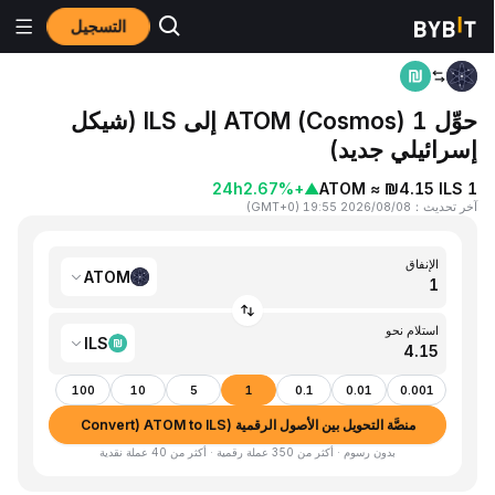
التسجيل
المنزٍل
ATOM to ILS
حوِّل 1 ATOM (Cosmos) إلى ILS (شيكل
إسرائيلي جديد)
24h
+2.67%
▲
1 ATOM ≈ ₪4.15 ILS
آخر تحديث
：
2026/08/08 19:55
(
GMT+0
)
الإنفاق
ATOM
استلام نحو
ILS
100
10
5
1
0.1
0.01
0.001
منصَّة التحويل بين الأصول الرقمية (Convert) ATOM to ILS
بدون رسوم · أكثر من 350 عملة رقمية · أكثر من 40 عملة نقدية