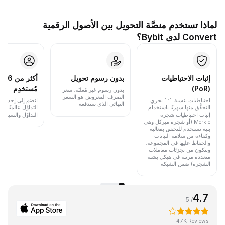
لماذا تستخدم منصَّة التحويل بين الأصول الرقمية
Convert لدى Bybit؟
إثبات الاحتياطيات
بدون رسوم تحويل
أكث
(PoR)
مُستخدِم
بدون رسوم غير مُعلَنَة. سعر
الصرف المعروض هو السعر
احتياطيات بنسبة 1:1 يجري
انضَم إلى إحدى أب
النهائي الذي ستدفعه.
التحقُّق منها شهريًا باستخدام
التداوُل عالميًا 
إثبات احتياطيات شجرة
التداوُل والسيولة.
Merkle (أو شجرة ميركل وهي
بنية تستخدم للتحقق بفعالية
وكفاءة من سلامة البيانات
والحفاظ عليها في المجموعة.
وتتكون من تجزئات معاملات
متعددة مرتبة في هيكل يشبه
الشجرة) ضمن الشبكة.
4.7
/ 5
47K Reviews