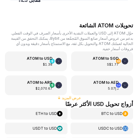
مقابل ILS؟
تحويلات ATOM الشائعة
حوِّل ATOM إلى USD والعملات النقدية الأخرى بأسعار الصرف في الوقت الفعلي.
بدعم من عروض أسعار صانع السوق المُجمَّعة من Bybit، يمكنك التحقق من القيمة
الحالية لعملتك ATOM والتحويل بكل ثقة، مع الاستمتاع بأسعار دقيقة وبدون أي
فروقات أسعار خفية.
ATOM
to
USD
ATOM
to
SGD
$1.38
S$1.77
ATOM
to
ARS
ATOM
to
AED
د.إ5.07
$2,070.67
عرض المزيد
↓
أزواج تحويل USD الأكثر عرضًا
ETH
to
USD
BTC
to
USD
USDT
to
USD
USDC
to
USD