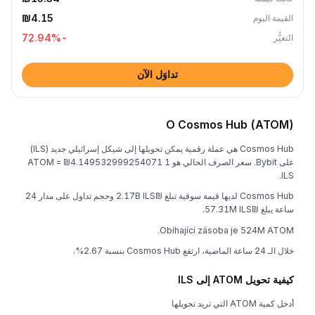
₪4.15
القيمة اليوم
%
-72.94
التغيُّر
تداوَل الآن
O Cosmos Hub (ATOM)
Cosmos Hub هي عملة رقمية يمكن تحويلها إلى شيكل إسرائيلي جديد (ILS)
على Bybit. سعر الصرف الحالي هو 1 ATOM = ₪4.149532999254071
ILS.
Cosmos Hub لديها قيمة سوقية تبلغ ₪2.17B ILS وحجم تداول على مدار 24
ساعة يبلغ ₪57.31M ILS.
Obíhající zásoba je 524M ATOM.
خلال الـ 24 ساعة الماضية، ارتفع Cosmos Hub بنسبة 2.67%.
كيفية تحويل ATOM إلى ILS
أدخل كمية ATOM التي تريد تحويلها