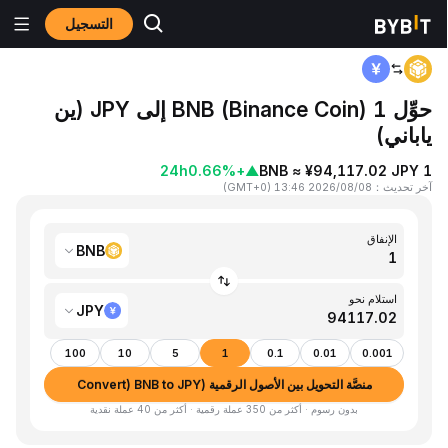
التسجيل
المنزٍل
BNB to JPY
حوِّل 1 BNB (Binance Coin) إلى JPY (ين
ياباني)
24h
+0.66%
▲
1 BNB ≈ ¥94,117.02 JPY
آخر تحديث
：
2026/08/08 13:46
(
GMT+0
)
الإنفاق
BNB
استلام نحو
JPY
100
10
5
1
0.1
0.01
0.001
منصَّة التحويل بين الأصول الرقمية (Convert) BNB to JPY
بدون رسوم · أكثر من 350 عملة رقمية · أكثر من 40 عملة نقدية