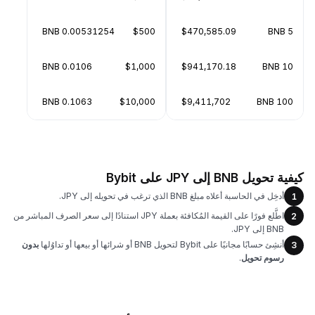
0.00531254 BNB
$500
$470,585.09
5 BNB
0.0106 BNB
$1,000
$941,170.18
10 BNB
0.1063 BNB
$10,000
$9,411,702
100 BNB
كيفية تحويل BNB إلى JPY على Bybit
أدخِل في الحاسبة أعلاه مبلغ BNB الذي ترغب في تحويله إلى JPY.
1
اطَّلع فورًا على القيمة المُكافئة بعملة JPY استنادًا إلى سعر الصرف المباشر من
2
BNB إلى JPY.
أنشِئ حسابًا مجانيًا على Bybit لتحويل BNB أو شرائها أو بيعها أو تداوُلها
بدون
3
رسوم تحويل
.