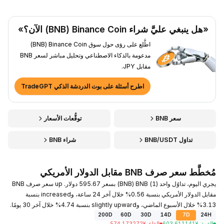
«هل ينبغي عليَّ شراء Binance Coin ‏(BNB) الآن؟»
اطَّلع على رؤى حول سوق Binance Coin ‏(BNB)
مدعومة بالذكاء الاصطناعي وتحليل مباشر لسعر BNB
مقابل JPY.
اطرح أسئلة على بوت الدردشة الذكي TradeGPT
سعر BNB
توقُّعات الأسعار
تداوَل BNB/USDT
شراء BNB
مُخطَّط سعر صرف BNB مقابل الدولار الأمريكي
يجري اليوم، تداوُل واحد (1) BNB ‏(BNB) بسعر 595.67 دولار. up سعر صرف BNB
مقابل الدولار الأمريكي بنسبة 0.56% خلال آخر 24 ساعة، وincreased بنسبة
3.13% خلال الأسبوع الماضي، وslightly upward بنسبة 4.74% خلال آخر 30 يومًا.
200D
60D
30D
14D
7D
24H
القمة
:
¥
603.611141
القاع
:
¥
574.173272