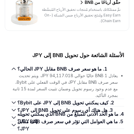
حقِّق أرباحًا من BNB
نمِّ ممتلكاتك باستخدام مُنتجات تحقيق الأرباح المُبسَّطة
Easy Earn ومُنتَج تحقيق الأرباح ضمن الشبكة (On-
Chain Earn).
الأسئلة الشائعة حول تحويل BNB إلى JPY
1. ما هو سعر صرف BNB مقابل JPY الحالي؟
يعادل 1 BNB حاليًا حوالي 94,117.018 JPY. ويتم تحديث
سعر صرف BNB مقابل JPY في الوقت الفعلي على Bybit،
مع عدم وجود رسوم تحويل وضمان تثبيت السعر لمدة 15 ثانية
بمجرد التأكيد.
2. كيف يمكنني تحويل BNB إلى JPY على Bybit؟
3. هل هناك أي رسوم على تحويل BNB إلى JPY؟
4. ما هو الحد الأدنى للمبلغ من BNB الذي يمكنني تحويله
إلى JPY؟
5. ما هي العوامل التي تؤثر في سعر صرف BNB مقابل
JPY؟