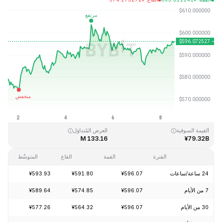
آخر تحديث: 2026-08-08، 13:46 GMT+0
القمَّة التاريخية
القاع التاريخي
¥0.039818
¥1,369.99
القيمة السوقية
العرض المُتداوَل
133.16 M
¥79.32B
الفترة
القمة
القاع
المتوسِّط
24 ساعة/ساعات
¥596.07
¥591.80
¥593.93
+0.56%
7 من الأيام
¥596.07
¥574.85
¥589.64
+3.13%
30 من الأيام
¥596.07
¥564.32
¥577.26
+4.74%