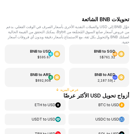
تحويلات BNB الشائعة
حوِّل BNB إلى USD والعملات النقدية الأخرى بأسعار الصرف في الوقت الفعلي. بدعم
من عروض أسعار صانع السوق المُجمَّعة من Bybit، يمكنك التحقق من القيمة الحالية
لعملتك BNB والتحويل بكل ثقة، مع الاستمتاع بأسعار دقيقة وبدون أي فروقات أسعار
خفية.
BNB
to
USD
BNB
to
SGD
$595.67
S$761.32
BNB
to
ARS
BNB
to
AED
د.إ2,187.59
$892,908
عرض المزيد
↓
أزواج تحويل USD الأكثر عرضًا
ETH
to
USD
BTC
to
USD
USDT
to
USD
USDC
to
USD
TRX
to
USD
SOL
to
USD