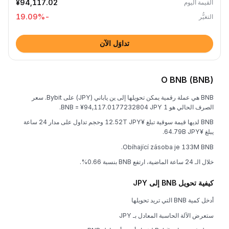
¥94,117.02
القيمة اليوم
%
-19.09
التغيُّر
تداوَل الآن
O BNB (BNB)
BNB هي عملة رقمية يمكن تحويلها إلى ين ياباني (JPY) على Bybit. سعر
الصرف الحالي هو 1 BNB = ¥94,117.0177232804 JPY.
BNB لديها قيمة سوقية تبلغ ¥12.52T JPY وحجم تداول على مدار 24 ساعة
يبلغ ¥64.79B JPY.
Obíhající zásoba je 133M BNB.
خلال الـ 24 ساعة الماضية، ارتفع BNB بنسبة 0.66%.
كيفية تحويل BNB إلى JPY
أدخل كمية BNB التي تريد تحويلها
ستعرض الآلة الحاسبة المعادل بـ JPY