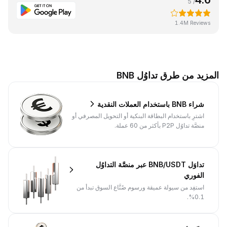
/ 5
1.4M Reviews
المزيد من طرق تداوُل BNB
شراء BNB باستخدام العملات النقدية
اشترِ باستخدام البطاقة البنكية أو التحويل المصرفي أو
منصَّة تداوُل P2P بأكثر من 60 عملة.
تداوَل BNB/USDT عبر منصَّة التداوُل
الفوري
استفِد من سيولة عميقة ورسوم صُنَّاع السوق تبدأ من
0.1%.