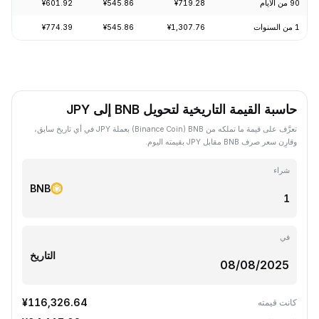
90 من الأيام
¥719.28
¥545.86
¥601.92
-0.19%
1 من السنوات
¥1,307.76
¥545.86
¥774.39
-24.20%
حاسبة القيمة التاريخية لتحويل BNB إلى JPY
تعرَّف على قيمة ما تملكه من BNB ‏(Binance Coin) بعملة JPY في أي تاريخ سابق،
وقارِن سعر صرف BNB مقابل JPY بقيمته اليوم.
شراء
BNB
في
التاريخ
¥116,326.64
كانت قيمته