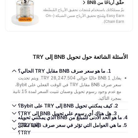
حقِّق أرباحًا من BNB
نمِّ ممتلكاتك باستخدام مُنتجات تحقيق الأرباح المُبسَّطة
Easy Earn ومُنتَج تحقيق الأرباح ضمن الشبكة (On-
Chain Earn).
الأسئلة الشائعة حول تحويل BNB إلى TRY
1. ما هو سعر صرف BNB مقابل TRY الحالي؟
يعادل 1 BNB حاليًا حوالي 28,247.504 TRY. ويتم تحديث
سعر صرف BNB مقابل TRY في الوقت الفعلي على Bybit،
مع عدم وجود رسوم تحويل وضمان تثبيت السعر لمدة 15 ثانية
بمجرد التأكيد.
2. كيف يمكنني تحويل BNB إلى TRY على Bybit؟
3. هل هناك أي رسوم على تحويل BNB إلى TRY؟
4. ما هو الحد الأدنى للمبلغ من BNB الذي يمكنني تحويله
إلى TRY؟
5. ما هي العوامل التي تؤثر في سعر صرف BNB مقابل
TRY؟