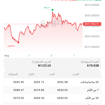
آخر تحديث: 2026-08-07، 18:25 GMT+0
القمَّة التاريخية
القاع التاريخي
₺0.039818
₺1,369.99
القيمة السوقية
العرض المُتداوَل
133.16 M
₺78.83B
الفترة
القمة
القاع
المتوسِّط
24 ساعة/ساعات
₺591.98
₺591.71
₺591.85
-0.13%
7 من الأيام
₺593.62
₺574.85
₺588.47
+0.58%
30 من الأيام
₺593.62
₺564.32
₺576.34
+4.90%