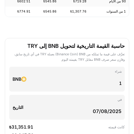
90 من الأيام
₺719.28
₺545.86
₺602.51
-2.56%
1 من السنوات
₺1,307.76
₺545.86
₺774.91
-23.67%
حاسبة القيمة التاريخية لتحويل BNB إلى TRY
تعرَّف على قيمة ما تملكه من BNB ‏(Binance Coin) بعملة TRY في أي تاريخ سابق،
وقارِن سعر صرف BNB مقابل TRY بقيمته اليوم.
شراء
BNB
في
التاريخ
₺31,351.91
كانت قيمته