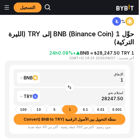
التسجيل
المنزٍل
BNB to TRY
حوِّل 1 BNB (Binance Coin) إلى TRY (الليرة
التركية)
24h
+0.08%
▲
1 BNB ≈ ₺28,247.50 TRY
آخر تحديث
：
2026/08/07 18:25
(
GMT+0
)
الإنفاق
BNB
استلام نحو
TRY
100
10
5
1
0.1
0.01
0.001
منصَّة التحويل بين الأصول الرقمية (Convert) BNB to TRY
بدون رسوم · أكثر من 350 عملة رقمية · أكثر من 40 عملة نقدية