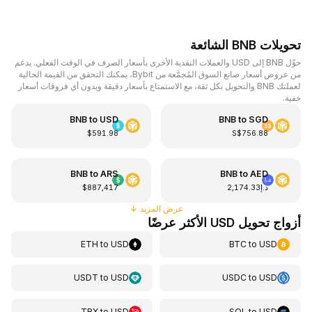
تحويلات BNB الشائعة
حوِّل BNB إلى USD والعملات النقدية الأخرى بأسعار الصرف في الوقت الفعلي. بدعم
من عروض أسعار صانع السوق المُجمَّعة من Bybit، يمكنك التحقق من القيمة الحالية
لعملتك BNB والتحويل بكل ثقة، مع الاستمتاع بأسعار دقيقة وبدون أي فروقات أسعار
خفية.
BNB
to
USD
BNB
to
SGD
$591.98
S$756.88
BNB
to
ARS
BNB
to
AED
د.إ2,174.33
$887,417
عرض المزيد
↓
أزواج تحويل USD الأكثر عرضًا
ETH
to
USD
BTC
to
USD
USDT
to
USD
USDC
to
USD
TRX
to
USD
SOL
to
USD