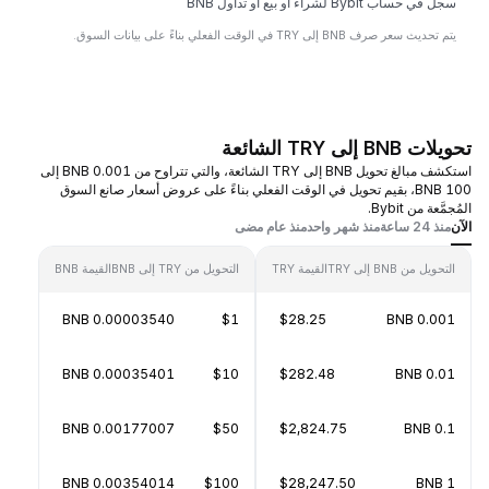
سجل في حساب Bybit لشراء أو بيع أو تداول BNB
يتم تحديث سعر صرف BNB إلى TRY في الوقت الفعلي بناءً على بيانات السوق.
تحويلات BNB إلى TRY الشائعة
استكشف مبالغ تحويل BNB إلى TRY الشائعة، والتي تتراوح من 0.001 BNB إلى
100 BNB، بقيم تحويل في الوقت الفعلي بناءً على عروض أسعار صانع السوق
المُجمَّعة من Bybit.
الآن
منذ 24 ساعة
منذ شهر واحد
منذ عام مضى
التحويل من BNB إلى TRY
القيمة TRY
التحويل من TRY إلى BNB
القيمة BNB
0.00003540 BNB
$1
$28.25
0.001 BNB
0.00035401 BNB
$10
$282.48
0.01 BNB
0.00177007 BNB
$50
$2,824.75
0.1 BNB
0.00354014 BNB
$100
$28,247.50
1 BNB