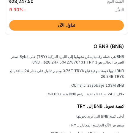
₺28,247.50
القيمة اليوم
%
-9.90
التغيُّر
تداوَل الآن
O BNB (BNB)
BNB هي عملة رقمية يمكن تحويلها إلى الليرة التركية (TRY) على Bybit. سعر
الصرف الحالي هو 1 BNB = ₺28,247.50427876431 TRY.
BNB لديها قيمة سوقية تبلغ ₺3.76T TRY وحجم تداول على مدار 24 ساعة يبلغ
₺26.34B TRY.
Obíhající zásoba je 133M BNB.
خلال الـ 24 ساعة الماضية، ارتفع BNB بنسبة 0.08%.
كيفية تحويل BNB إلى TRY
أدخل كمية BNB التي تريد تحويلها
ستعرض الآلة الحاسبة المعادل بـ TRY