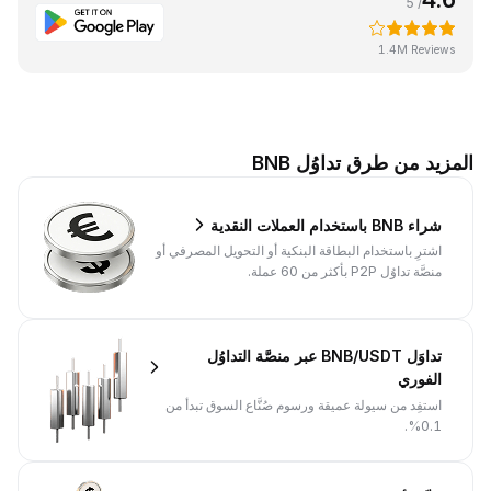
/ 5
1.4M Reviews
المزيد من طرق تداوُل BNB
شراء BNB باستخدام العملات النقدية
اشترِ باستخدام البطاقة البنكية أو التحويل المصرفي أو
منصَّة تداوُل P2P بأكثر من 60 عملة.
تداوَل BNB/USDT عبر منصَّة التداوُل
الفوري
استفِد من سيولة عميقة ورسوم صُنَّاع السوق تبدأ من
0.1%.