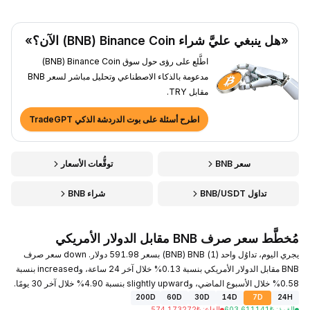
«هل ينبغي عليَّ شراء Binance Coin ‏(BNB) الآن؟»
اطَّلع على رؤى حول سوق Binance Coin ‏(BNB)
مدعومة بالذكاء الاصطناعي وتحليل مباشر لسعر BNB
مقابل TRY.
اطرح أسئلة على بوت الدردشة الذكي TradeGPT
سعر BNB
توقُّعات الأسعار
تداوَل BNB/USDT
شراء BNB
مُخطَّط سعر صرف BNB مقابل الدولار الأمريكي
يجري اليوم، تداوُل واحد (1) BNB ‏(BNB) بسعر 591.98 دولار. down سعر صرف
BNB مقابل الدولار الأمريكي بنسبة 0.13% خلال آخر 24 ساعة، وincreased بنسبة
0.58% خلال الأسبوع الماضي، وslightly upward بنسبة 4.90% خلال آخر 30 يومًا.
200D
60D
30D
14D
7D
24H
القمة
:
₺
603.611141
القاع
:
₺
574.173272