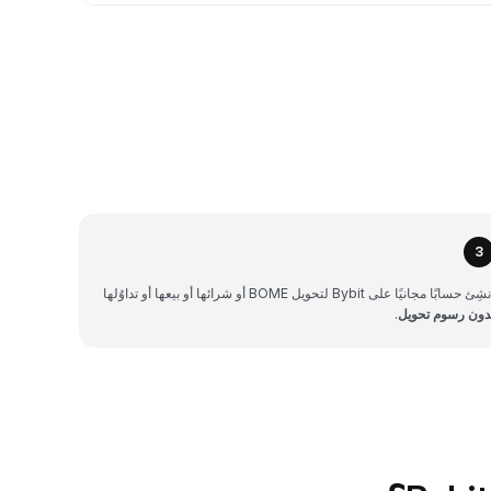
3
شِئ حسابًا مجانيًا على Bybit لتحويل BOME أو شرائها أو بيعها أو تداوُلها
دون رسوم تحويل
.