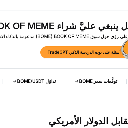
بغي عليَّ شراء BOOK OF MEME ‏(BOME) الآن؟»
ق BOOK OF MEME ‏(BOME) مدعومة بالذكاء الاصطناعي وتحليل مباشر لسعر BOME مقابل CAD.
رح أسئلة على بوت الدردشة الذكي TradeGPT
توقُّعات سعر BOME
تداوَل BOME/USDT