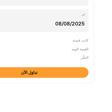
في
كانت قيمته
القيمة اليوم
التغيُّر
تداوَل الآن