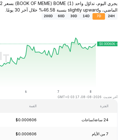
الماضي، وslightly upward بنسبة 46.58% خلال آخر 30 يومًا.
200D
60D
30D
14D
7D
24H
آخر تحديث: 2026-08-08، 03:17 GMT+0
الفترة
القمة
24 ساعة/ساعات
$0.000606
7 من الأيام
$0.000606