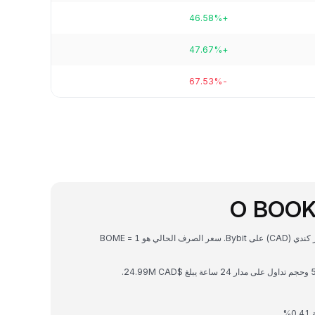
+46.58%
+47.67%
-67.53%
O BOOK
BOOK OF MEME هي عملة رقمية يمكن تحويلها إلى دولار كندي (CAD) على Bybit. سعر الصرف الحالي هو 1 BOME =