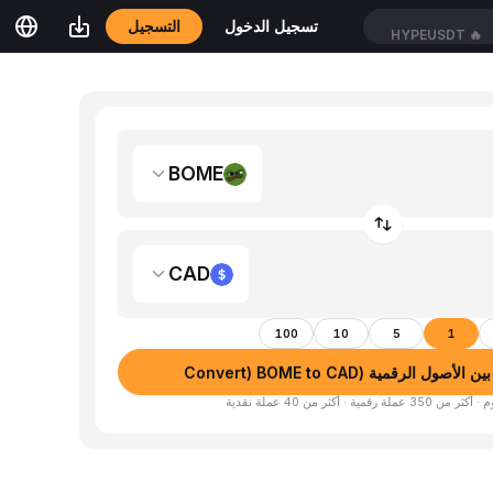
التسجيل
تسجيل الدخول
HYPEUSDT
🔥
BOME
CAD
100
10
5
1
صول الرقمية (Convert) BOME to CAD
لة رقمية · أكثر من 40 عملة نقدية