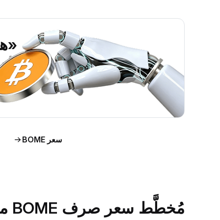
«هل ين
اطَّلع على رؤى حول سو
اط
سعر BOME
مُخطَّط سعر صرف BOME مقابل الدولار الأمريكي