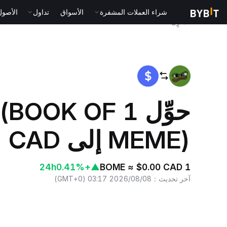
شراء العملات المشفرة
الأسواق
تداول
الأصول الت
المنزٍل
BOME to CAD
حوِّل 1 OK OF
MEME) إلى CAD (دولار كندي)
24h
+0.41%
▲
1 BOME ≈ $0.00 CAD
آخر تحديث
：
2026/08/08 03:17
(
GMT+0
)