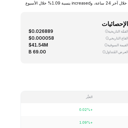
يجري اليوم، تداوُل واحد (1) BOME ‏(BOOK OF MEME) بسعر 0.000602 دولار. up سعر صرف BOME مقابل الدولار الأمريكي بنسبة 0.02% خلال آخر 24 ساعة، وincreased بنسبة 1.09% خلال الأسبوع
لإحصائيات
$0.026889
لقمَّة التاريخية
$0.000058
لقاع التاريخي
$41.54M
لقيمة السوقية
69.00 B
لعرض المُتداوَل
التغيُّر
+0.02%
+1.09%