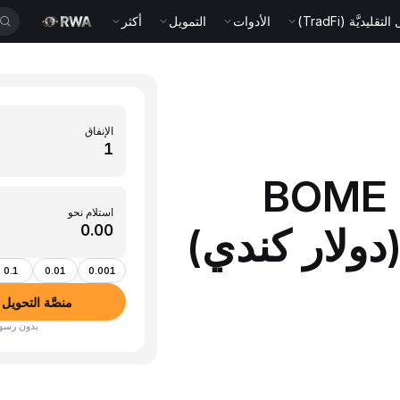
قليديَّة (TradFi)
الأدوات
التمويل
أكثر
الإنفاق
BOME (BO
استلام نحو
0.1
0.01
0.001
منصَّة التحويل بين الأ
بدون رسوم · أكثر من 350 عم