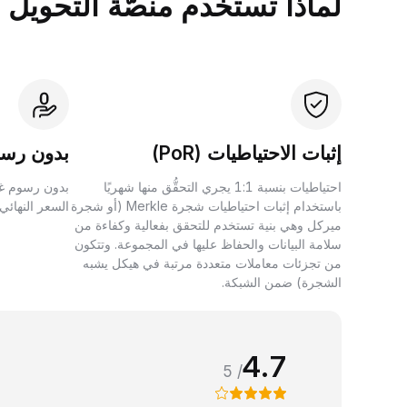
لماذا تستخدم منصَّة التحويل بين الأصول 
إثبات الاحتياطيات (PoR)
بدون رسو
احتياطيات بنسبة 1:1 يجري التحقُّق منها شهريًا
بدون رسوم غي
باستخدام إثبات احتياطيات شجرة Merkle (أو شجرة
السعر النهائي
ميركل وهي بنية تستخدم للتحقق بفعالية وكفاءة من
سلامة البيانات والحفاظ عليها في المجموعة. وتتكون
من تجزئات معاملات متعددة مرتبة في هيكل يشبه
الشجرة) ضمن الشبكة.
4.7
/ 5