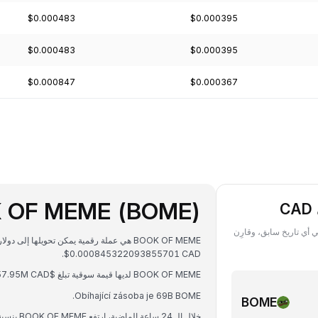
$0.000483
$0.000395
$0.000483
$0.000395
$0.000847
$0.000367
 OF MEME (BOME)
على قيمة ما تملكه من BOME ‏(BOOK OF MEME) بعملة CAD في أي تاريخ سابق، وقارِن
$0.000845322093855701 CAD.
BOOK OF MEME لديها قيمة سوقية تبلغ $57.95M CAD وحجم تداول على مدار 24 ساعة يبلغ $24.99M CAD.
Obíhající zásoba je 69B BOME.
BOME
خلال الـ 24 ساعة الماضية، ارتفع BOOK OF MEME بنسبة 0.41%.