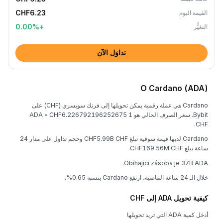
CHF6.23
القيمة اليوم
0.00
%
+
التغيُّر
تداوَل الآن
O Cardano (ADA)
Cardano هي عملة رقمية يمكن تحويلها إلى فرنك سويسري (CHF) على
Bybit. سعر الصرف الحالي هو 1 ADA = CHF6.226792196252675
CHF.
Cardano لديها قيمة سوقية تبلغ CHF5.99B CHF وحجم تداول على مدار 24
ساعة يبلغ CHF169.56M CHF.
Obíhající zásoba je 37B ADA.
خلال الـ 24 ساعة الماضية، ارتفع Cardano بنسبة 0.65%.
كيفية تحويل ADA إلى CHF
أدخل كمية ADA التي تريد تحويلها