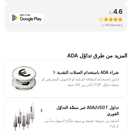
4.6
/ 5
1.4M Reviews
المزيد من طرق تداوُل ADA
شراء ADA باستخدام العملات النقدية
اشترِ باستخدام البطاقة البنكية أو التحويل المصرفي أو
منصَّة تداوُل P2P بأكثر من 60 عملة.
تداوَل ADA/USDT عبر منصَّة التداوُل
الفوري
استفِد من سيولة عميقة ورسوم صُنَّاع السوق تبدأ من
0.1%.