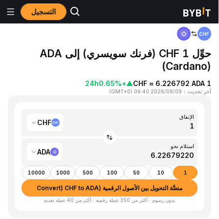
التسجيل
المنزٍل
CHF to ADA
حوِّل 1 CHF (فرنك سويسري) إلى ADA
(Cardano)
24h
+0.65%
▲
1 CHF ≈ 6.226792 ADA
آخر تحديث
：
2026/08/09 06:40
(
GMT+0
)
الإنفاق
CHF
استلام نحو
ADA
10000
1000
500
100
50
10
1
منصَّة التحويل بين الأصول الرقمية (Convert) CHF to ADA
بدون رسوم · أكثر من 350 عملة رقمية · أكثر من 40 عملة نقدية