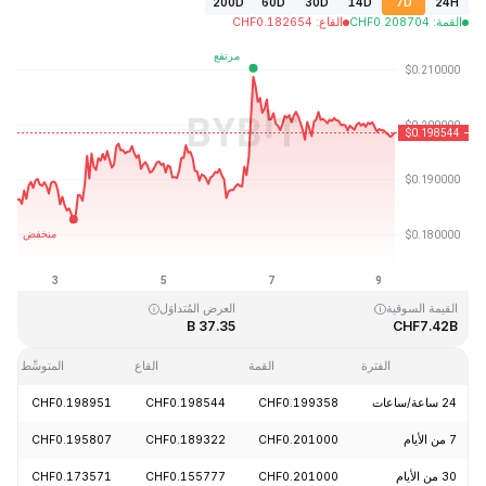
200D
60D
30D
14D
7D
24H
القمة
:
0.208704
CHF
القاع
:
0.182654
CHF
آخر تحديث: 2026-08-09، 06:40 GMT+0
القمَّة التاريخية
القاع التاريخي
CHF0.019253
CHF3.09
القيمة السوقية
العرض المُتداوَل
37.35 B
CHF7.42B
الفترة
القمة
القاع
المتوسِّط
24 ساعة/ساعات
CHF0.199358
CHF0.198544
CHF0.198951
7 من الأيام
CHF0.201000
CHF0.189322
CHF0.195807
30 من الأيام
CHF0.201000
CHF0.155777
CHF0.173571