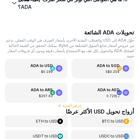
ADA؟
تحويلات ADA الشائعة
حوِّل ADA إلى USD والعملات النقدية الأخرى بأسعار الصرف في الوقت الفعلي. بدعم
من عروض أسعار صانع السوق المُجمَّعة من Bybit، يمكنك التحقق من القيمة الحالية
لعملتك ADA والتحويل بكل ثقة، مع الاستمتاع بأسعار دقيقة وبدون أي فروقات أسعار
خفية.
ADA
to
USD
ADA
to
SGD
$0.199
S$0.254
ADA
to
ARS
ADA
to
AED
د.إ0.729
$297.63
عرض المزيد
↓
أزواج تحويل USD الأكثر عرضًا
ETH
to
USD
BTC
to
USD
USDT
to
USD
USDC
to
USD