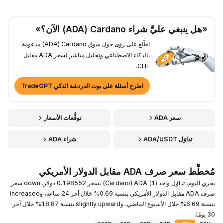
«هل ينبغي عليَّ شراء Cardano ‏(ADA) الآن؟»
اطَّلع على رؤى حول سوق Cardano ‏(ADA) مدعومة
بالذكاء الاصطناعي وتحليل مباشر لسعر ADA مقابل
CHF.
اطرح أسئلة على بوت الدردشة الذكي TradeGPT
سعر ADA
توقُّعات الأسعار
تداوَل ADA/USDT
شراء ADA
مُخطَّط سعر صرف ADA مقابل الدولار الأمريكي
يجري اليوم، تداوُل واحد (1) ADA ‏(Cardano) بسعر 0.198552 دولار. down سعر
صرف ADA مقابل الدولار الأمريكي بنسبة 0.69% خلال آخر 24 ساعة، وincreased
بنسبة 6.69% خلال الأسبوع الماضي، وslightly upward بنسبة 18.87% خلال آخر
30 يومًا.