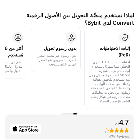
لماذا تستخدم منصَّة التحويل بين الأصول الرقمية
Convert لدى Bybit؟
إثبات الاحتياطيات
بدون رسوم تحويل
أكث
(PoR)
مُستخدِم
بدون رسوم غير مُعلَنَة. سعر
الصرف المعروض هو السعر
احتياطيات بنسبة 1:1 يجري
انضَم إلى إحدى أب
النهائي الذي ستدفعه.
التحقُّق منها شهريًا باستخدام
التداوُل عالميًا 
إثبات احتياطيات شجرة
التداوُل والسيولة.
Merkle (أو شجرة ميركل وهي
بنية تستخدم للتحقق بفعالية
وكفاءة من سلامة البيانات
والحفاظ عليها في المجموعة.
وتتكون من تجزئات معاملات
متعددة مرتبة في هيكل يشبه
الشجرة) ضمن الشبكة.
4.7
/ 5
47K Reviews