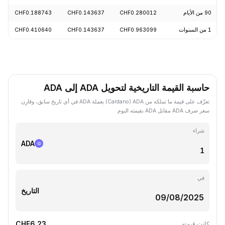
90 من الأيام
CHF0.280012
CHF0.143637
CHF0.188743
1 من السنوات
CHF0.963099
CHF0.143637
CHF0.410640
حاسبة القيمة التاريخية لتحويل ADA إلى ADA
تعرَّف على قيمة ما تملكه من ADA ‏(Cardano) بعملة ADA في أي تاريخ سابق، وقارِن
سعر صرف ADA مقابل ADA بقيمته اليوم.
شراء
ADA
في
التاريخ
CHF6.23
كانت قيمته