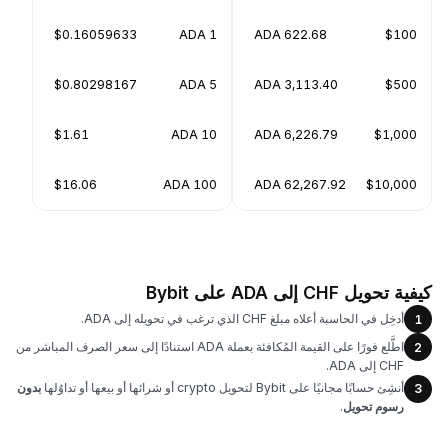
$0.16059633
1 ADA
622.68 ADA
$100
$0.80298167
5 ADA
3,113.40 ADA
$500
$1.61
10 ADA
6,226.79 ADA
$1,000
$16.06
100 ADA
62,267.92 ADA
$10,000
كيفية تحويل CHF إلى ADA على Bybit
أدخِل في الحاسبة أعلاه مبلغ CHF الذي ترغب في تحويله إلى ADA.
1
اطَّلع فورًا على القيمة المُكافئة بعملة ADA استنادًا إلى سعر الصرف المباشر من
2
CHF إلى ADA.
أنشِئ حسابًا مجانيًا على Bybit لتحويل crypto أو شرائها أو بيعها أو تداوُلها
بدون
3
رسوم تحويل
.