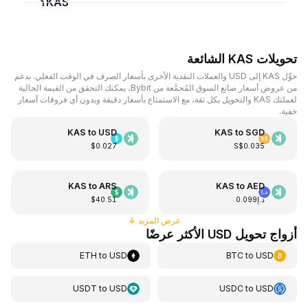
KAS؟
تحويلات KAS الشائعة
حوِّل KAS إلى USD والعملات النقدية الأخرى بأسعار الصرف في الوقت الفعلي. بدعم
من عروض أسعار صانع السوق المُجمَّعة من Bybit، يمكنك التحقق من القيمة الحالية
لعملتك KAS والتحويل بكل ثقة، مع الاستمتاع بأسعار دقيقة وبدون أي فروقات أسعار
خفية.
KAS
to
USD
KAS
to
SGD
$0.027
S$0.035
KAS
to
ARS
KAS
to
AED
د.إ0.099
$40.51
عرض المزيد
↓
أزواج تحويل USD الأكثر عرضًا
ETH
to
USD
BTC
to
USD
USDT
to
USD
USDC
to
USD