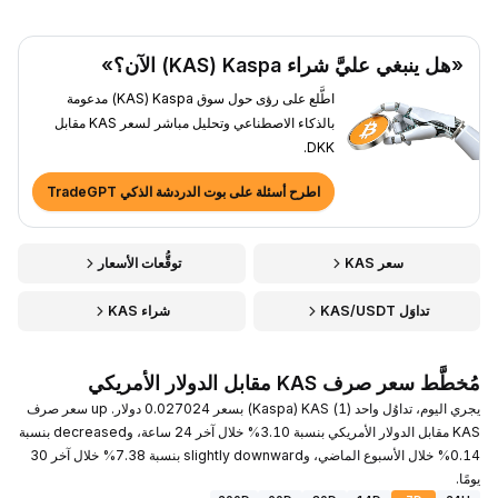
«هل ينبغي عليَّ شراء Kaspa ‏(KAS) الآن؟»
اطَّلع على رؤى حول سوق Kaspa ‏(KAS) مدعومة
بالذكاء الاصطناعي وتحليل مباشر لسعر KAS مقابل
DKK.
اطرح أسئلة على بوت الدردشة الذكي TradeGPT
سعر KAS
توقُّعات الأسعار
تداوَل KAS/USDT
شراء KAS
مُخطَّط سعر صرف KAS مقابل الدولار الأمريكي
يجري اليوم، تداوُل واحد (1) KAS ‏(Kaspa) بسعر 0.027024 دولار. up سعر صرف
KAS مقابل الدولار الأمريكي بنسبة 3.10% خلال آخر 24 ساعة، وdecreased بنسبة
0.14% خلال الأسبوع الماضي، وslightly downward بنسبة 7.38% خلال آخر 30
يومًا.