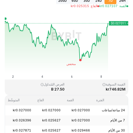
200D
60D
30D
14D
7D
24H
القمة
:
0.027107
kr
القاع
:
0.025315
kr
آخر تحديث: 2026-08-08، 10:35 GMT+0
القمَّة التاريخية
القاع التاريخي
kr0.000171
kr0.207411
القيمة السوقية
العرض المُتداوَل
27.50 B
kr746.82M
الفترة
القمة
القاع
المتوسِّط
24 ساعة/ساعات
kr0.027000
kr0.027000
kr0.027000
3.10%
7 من الأيام
kr0.027000
kr0.025627
kr0.026396
0.14%
30 من الأيام
kr0.029466
kr0.025627
kr0.027871
7.38%