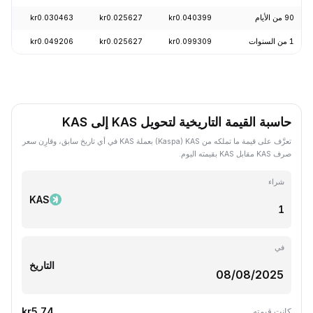
90 من الأيام
kr0.040399
kr0.025627
kr0.030463
14.22%
1 من السنوات
kr0.099309
kr0.025627
kr0.049206
70.37%
حاسبة القيمة التاريخية لتحويل KAS إلى KAS
تعرَّف على قيمة ما تملكه من KAS ‏(Kaspa) بعملة KAS في أي تاريخ سابق، وقارِن سعر
صرف KAS مقابل KAS بقيمته اليوم.
شراء
KAS
في
التاريخ
kr5.74
كانت قيمته