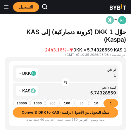
التسجيل
المنزٍل
DKK to KAS
حوِّل 1 DKK (كرونة دنماركية) إلى KAS
(Kaspa)
24h
-3.16%
▼
1 DKK ≈ 5.74328559 KAS
آخر تحديث
：
2026/08/08 10:35
(
GMT+0
)
الإنفاق
DKK
استلام نحو
KAS
10000
1000
500
100
50
10
1
منصَّة التحويل بين الأصول الرقمية (Convert) DKK to KAS
بدون رسوم · أكثر من 350 عملة رقمية · أكثر من 40 عملة نقدية