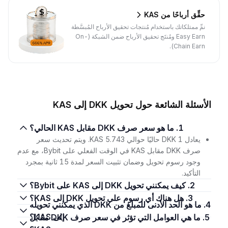
حقِّق أرباحًا من KAS
نمِّ ممتلكاتك باستخدام مُنتجات تحقيق الأرباح المُبسَّطة
Easy Earn ومُنتَج تحقيق الأرباح ضمن الشبكة (On-
Chain Earn).
الأسئلة الشائعة حول تحويل DKK إلى KAS
1. ما هو سعر صرف DKK مقابل KAS الحالي؟
يعادل 1 DKK حاليًا حوالي 5.743 KAS. ويتم تحديث سعر
صرف DKK مقابل KAS في الوقت الفعلي على Bybit، مع عدم
وجود رسوم تحويل وضمان تثبيت السعر لمدة 15 ثانية بمجرد
التأكيد.
2. كيف يمكنني تحويل DKK إلى KAS على Bybit؟
3. هل هناك أي رسوم على تحويل DKK إلى KAS؟
4. ما هو الحد الأدنى للمبلغ من DKK الذي يمكنني تحويله
إلى KAS؟
5. ما هي العوامل التي تؤثر في سعر صرف DKK مقابل