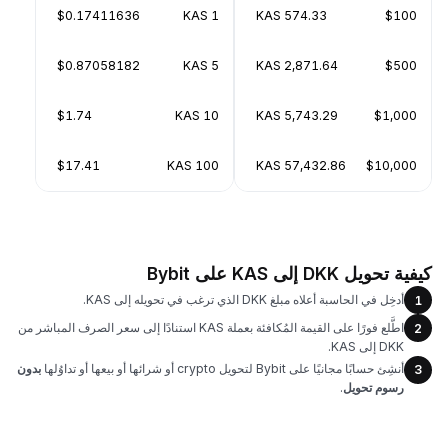
$0.17411636
1 KAS
574.33 KAS
$100
$0.87058182
5 KAS
2,871.64 KAS
$500
$1.74
10 KAS
5,743.29 KAS
$1,000
$17.41
100 KAS
57,432.86 KAS
$10,000
كيفية تحويل DKK إلى KAS على Bybit
أدخِل في الحاسبة أعلاه مبلغ DKK الذي ترغب في تحويله إلى KAS.
1
اطَّلع فورًا على القيمة المُكافئة بعملة KAS استنادًا إلى سعر الصرف المباشر من
2
DKK إلى KAS.
أنشِئ حسابًا مجانيًا على Bybit لتحويل crypto أو شرائها أو بيعها أو تداوُلها
بدون
3
رسوم تحويل
.