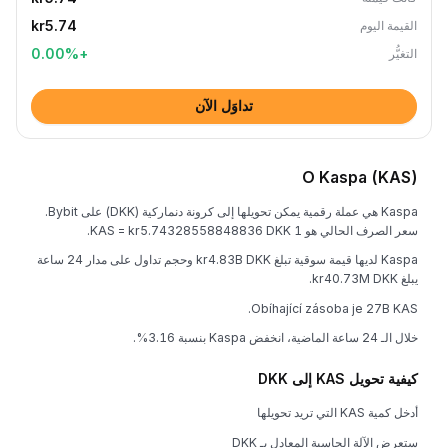
kr5.74
القيمة اليوم
0.00
%
+
التغيُّر
تداوَل الآن
O Kaspa (KAS)
Kaspa هي عملة رقمية يمكن تحويلها إلى كرونة دنماركية (DKK) على Bybit.
سعر الصرف الحالي هو 1 KAS = kr5.74328558848836 DKK.
Kaspa لديها قيمة سوقية تبلغ kr4.83B DKK وحجم تداول على مدار 24 ساعة
يبلغ kr40.73M DKK.
Obíhající zásoba je 27B KAS.
خلال الـ 24 ساعة الماضية، انخفض Kaspa بنسبة 3.16%.
كيفية تحويل KAS إلى DKK
أدخل كمية KAS التي تريد تحويلها
ستعرض الآلة الحاسبة المعادل بـ DKK