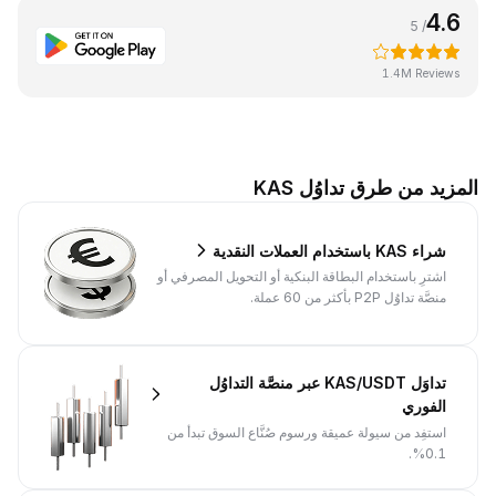
4.6
/ 5
1.4M Reviews
المزيد من طرق تداوُل KAS
شراء KAS باستخدام العملات النقدية
اشترِ باستخدام البطاقة البنكية أو التحويل المصرفي أو
منصَّة تداوُل P2P بأكثر من 60 عملة.
تداوَل KAS/USDT عبر منصَّة التداوُل
الفوري
استفِد من سيولة عميقة ورسوم صُنَّاع السوق تبدأ من
0.1%.