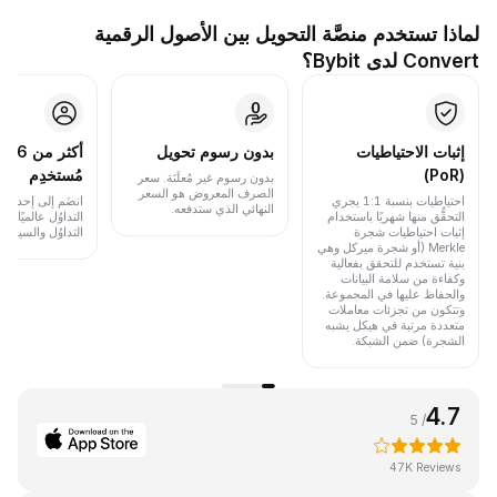
لماذا تستخدم منصَّة التحويل بين الأصول الرقمية
Convert لدى Bybit؟
إثبات الاحتياطيات
بدون رسوم تحويل
أكث
(PoR)
مُستخدِم
بدون رسوم غير مُعلَنَة. سعر
الصرف المعروض هو السعر
احتياطيات بنسبة 1:1 يجري
انضَم إلى إحدى أب
النهائي الذي ستدفعه.
التحقُّق منها شهريًا باستخدام
التداوُل عالميًا 
إثبات احتياطيات شجرة
التداوُل والسيولة.
Merkle (أو شجرة ميركل وهي
بنية تستخدم للتحقق بفعالية
وكفاءة من سلامة البيانات
والحفاظ عليها في المجموعة.
وتتكون من تجزئات معاملات
متعددة مرتبة في هيكل يشبه
الشجرة) ضمن الشبكة.
4.7
/ 5
47K Reviews