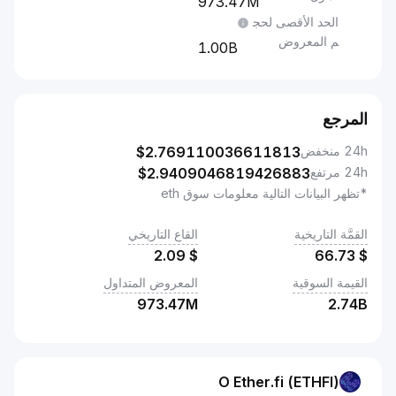
973.47M
الحد الأقصى لحج
م المعروض
1.00B
المرجع
24h منخفض
2.769110036611813
$
24h مرتفع
2.9409046819426883
$
*تظهر البيانات التالية معلومات سوق eth
القمَّة التاريخية
القاع التاريخي
2.09
$
66.73
$
القيمة السوقية
المعروض المتداول
973.47M
2.74B
O Ether.fi (ETHFI)