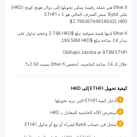
Ether.fi هي عملة رقمية يمكن تحويلها إلى دولار هونج كونج (HKD)
على Bybit. سعر الصرف الحالي هو 1 ETHFI =
$2.786367946188431 HKD.
Ether.fi لديها قيمة سوقية تبلغ $2.74B HKD وحجم تداول على
مدار 24 ساعة يبلغ $189.56M HKD.
Obíhající zásoba je 973M ETHFI.
خلال الـ 24 ساعة الماضية، انخفض Ether.fi بنسبة 2.50%.
كيفية تحويل ETHFI إلى HKD
1
أدخل كمية ETHFI التي تريد تحويلها
2
ستعرض الآلة الحاسبة المعادل بـ HKD
3
سجل في حساب Bybit لشراء أو بيع أو تداول ETHFI