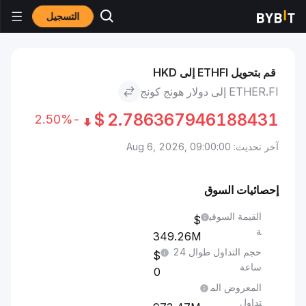
التسجيل
الأسواق
سعر Ether.fi ETHFI
Ether.fi to دولار هونج كونج
قم بتحويل ETHFI إلى HKD
ETHER.FI إلى دولار هونج كونج
$
2.786367946188431
-2.50%
آخر تحديث: Aug 6, 2026, 09:00:00
إحصائيات السوق
القيمة السوقي
ة
349.26M
حجم التداول طوال 24
ساعة
0
المعروض الم
تداول