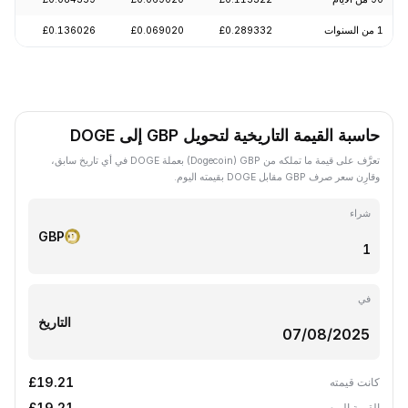
1 من السنوات
£0.289332
£0.069020
£0.136026
-67.37%
حاسبة القيمة التاريخية لتحويل GBP إلى DOGE
تعرَّف على قيمة ما تملكه من GBP ‏(Dogecoin) بعملة DOGE في أي تاريخ سابق،
وقارِن سعر صرف GBP مقابل DOGE بقيمته اليوم.
شراء
GBP
في
التاريخ
£19.21
كانت قيمته
£19.21
القيمة اليوم