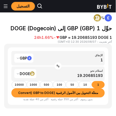
التسجيل
المنزٍل
GBP to DOGE
حوِّل 1 GBP (GBP) إلى DOGE (Dogecoin)
24h
-1.66%
▼
1 GBP ≈ 19.20685193 DOGE
آخر تحديث
：
2026/08/07 12:30
(
GMT+0
)
الإنفاق
GBP
استلام نحو
DOGE
10000
1000
500
100
50
10
1
منصَّة التحويل بين الأصول الرقمية (Convert) GBP to DOGE
بدون رسوم · أكثر من 350 عملة رقمية · أكثر من 40 عملة نقدية