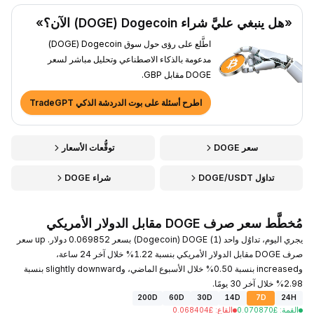
«هل ينبغي عليَّ شراء Dogecoin ‏(DOGE) الآن؟»
اطَّلع على رؤى حول سوق Dogecoin ‏(DOGE)
مدعومة بالذكاء الاصطناعي وتحليل مباشر لسعر
DOGE مقابل GBP.
اطرح أسئلة على بوت الدردشة الذكي TradeGPT
سعر DOGE
توقُّعات الأسعار
تداوَل DOGE/USDT
شراء DOGE
مُخطَّط سعر صرف DOGE مقابل الدولار الأمريكي
يجري اليوم، تداوُل واحد (1) DOGE ‏(Dogecoin) بسعر 0.069852 دولار. up سعر
صرف DOGE مقابل الدولار الأمريكي بنسبة 1.22% خلال آخر 24 ساعة،
وincreased بنسبة 0.50% خلال الأسبوع الماضي، وslightly downward بنسبة
2.98% خلال آخر 30 يومًا.
200D
60D
30D
14D
7D
24H
القمة
:
£
0.070870
القاع
:
£
0.068404