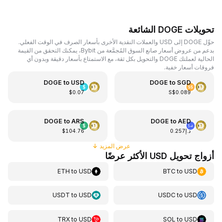
تحويلات DOGE الشائعة
حوِّل DOGE إلى USD والعملات النقدية الأخرى بأسعار الصرف في الوقت الفعلي.
بدعم من عروض أسعار صانع السوق المُجمَّعة من Bybit، يمكنك التحقق من القيمة
الحالية لعملتك DOGE والتحويل بكل ثقة، مع الاستمتاع بأسعار دقيقة وبدون أي
فروقات أسعار خفية.
DOGE
to
USD
DOGE
to
SGD
$0.07
S$0.089
DOGE
to
ARS
DOGE
to
AED
د.إ0.257
$104.76
عرض المزيد
↓
أزواج تحويل USD الأكثر عرضًا
ETH
to
USD
BTC
to
USD
USDT
to
USD
USDC
to
USD
TRX
to
USD
SOL
to
USD