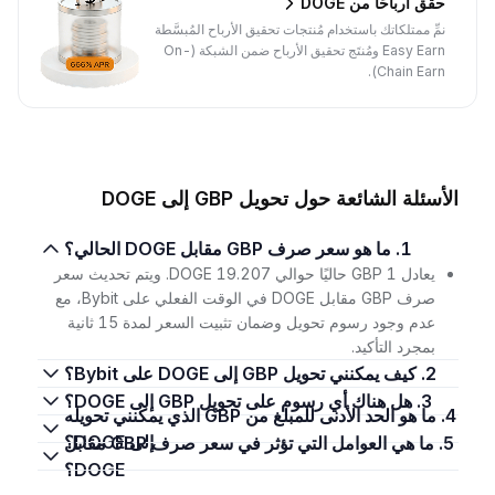
حقِّق أرباحًا من DOGE
نمِّ ممتلكاتك باستخدام مُنتجات تحقيق الأرباح المُبسَّطة
Easy Earn ومُنتَج تحقيق الأرباح ضمن الشبكة (On-
Chain Earn).
الأسئلة الشائعة حول تحويل GBP إلى DOGE
1. ما هو سعر صرف GBP مقابل DOGE الحالي؟
يعادل 1 GBP حاليًا حوالي 19.207 DOGE. ويتم تحديث سعر
صرف GBP مقابل DOGE في الوقت الفعلي على Bybit، مع
عدم وجود رسوم تحويل وضمان تثبيت السعر لمدة 15 ثانية
بمجرد التأكيد.
2. كيف يمكنني تحويل GBP إلى DOGE على Bybit؟
3. هل هناك أي رسوم على تحويل GBP إلى DOGE؟
4. ما هو الحد الأدنى للمبلغ من GBP الذي يمكنني تحويله
إلى DOGE؟
5. ما هي العوامل التي تؤثر في سعر صرف GBP مقابل
DOGE؟