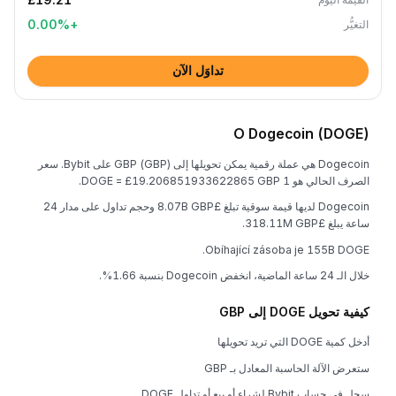
0.00
%
+
التغيُّر
تداوَل الآن
O Dogecoin (DOGE)
Dogecoin هي عملة رقمية يمكن تحويلها إلى GBP (GBP) على Bybit. سعر
الصرف الحالي هو 1 DOGE = £19.206851933622865 GBP.
Dogecoin لديها قيمة سوقية تبلغ £8.07B GBP وحجم تداول على مدار 24
ساعة يبلغ £318.11M GBP.
Obíhající zásoba je 155B DOGE.
خلال الـ 24 ساعة الماضية، انخفض Dogecoin بنسبة 1.66%.
كيفية تحويل DOGE إلى GBP
أدخل كمية DOGE التي تريد تحويلها
ستعرض الآلة الحاسبة المعادل بـ GBP
سجل في حساب Bybit لشراء أو بيع أو تداول DOGE