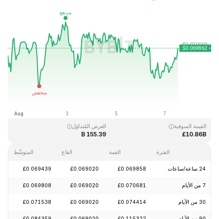
آخر تحديث: 2026-08-07، 12:30 GMT+0
القمَّة التاريخية
القاع التاريخي
£0.000087
£0.731578
القيمة السوقية
العرض المُتداوَل
155.39 B
£10.86B
الفترة
القمة
القاع
المتوسِّط
24 ساعة/ساعات
£0.069858
£0.069020
£0.069439
+1.22%
7 من الأيام
£0.070681
£0.069020
£0.069808
+0.50%
30 من الأيام
£0.074414
£0.069020
£0.071538
-2.98%
90 من الأيام
£0.115322
£0.069020
£0.084359
-19.10%