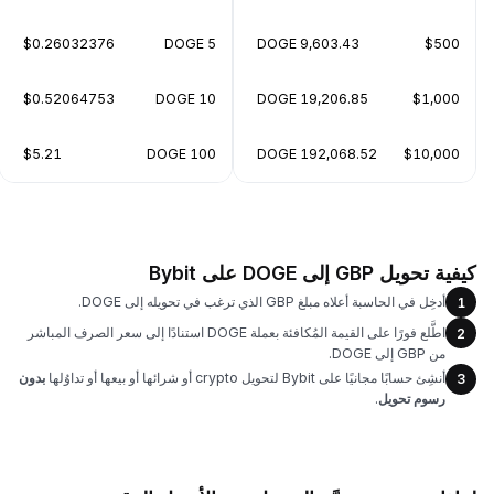
$0.26032376
5 DOGE
9,603.43 DOGE
$500
$0.52064753
10 DOGE
19,206.85 DOGE
$1,000
$5.21
100 DOGE
192,068.52 DOGE
$10,000
كيفية تحويل GBP إلى DOGE على Bybit
أدخِل في الحاسبة أعلاه مبلغ GBP الذي ترغب في تحويله إلى DOGE.
1
اطَّلع فورًا على القيمة المُكافئة بعملة DOGE استنادًا إلى سعر الصرف المباشر
2
من GBP إلى DOGE.
أنشِئ حسابًا مجانيًا على Bybit لتحويل crypto أو شرائها أو بيعها أو تداوُلها
بدون
3
رسوم تحويل
.