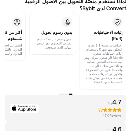
لماذا تستخدم منصَّة التحويل بين الأصول الرقمية
Convert لدى Bybit؟
إثبات الاحتياطيات
بدون رسوم تحويل
أكث
(PoR)
مُستخدِم
بدون رسوم غير مُعلَنَة. سعر
الصرف المعروض هو السعر
احتياطيات بنسبة 1:1 يجري
انضَم إلى إحدى أب
النهائي الذي ستدفعه.
التحقُّق منها شهريًا باستخدام
التداوُل عالميًا 
إثبات احتياطيات شجرة
التداوُل والسيولة.
Merkle (أو شجرة ميركل وهي
بنية تستخدم للتحقق بفعالية
وكفاءة من سلامة البيانات
والحفاظ عليها في المجموعة.
وتتكون من تجزئات معاملات
متعددة مرتبة في هيكل يشبه
الشجرة) ضمن الشبكة.
4.7
/ 5
47K Reviews
4.6
/ 5