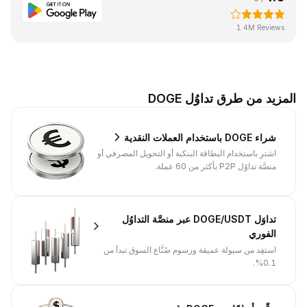
1.4M Reviews
المزيد من طرق تداوُل DOGE
شراء DOGE باستخدام العملات النقدية
اشترِ باستخدام البطاقة البنكية أو التحويل المصرفي أو
منصَّة تداوُل P2P بأكثر من 60 عملة.
تداوَل DOGE/USDT عبر منصَّة التداوُل
الفوري
استفِد من سيولة عميقة ورسوم صُنَّاع السوق تبدأ من
0.1%.