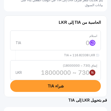
يتم تحديث سعر صرف LKR إلى TIA في الوقت الفعلي بناءً على
بيانات السوق.
الحاسبة من TIA إلى LKR
استلام
TIA
1 TIA ≈ 116.82338 LKR
إنفاق (730 ~ 18000000)
LKR
₨
شراء TIA
قم بتحويل LKR إلى TIA