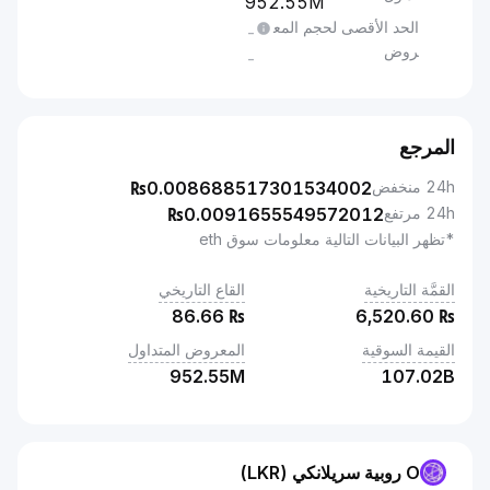
952.55M
الحد الأقصى لحجم المع
-
روض
-
المرجع
24h منخفض
0.008688517301534002
₨
24h مرتفع
0.0091655549572012
₨
*تظهر البيانات التالية معلومات سوق eth
القمَّة التاريخية
القاع التاريخي
86.66
₨
6,520.60
₨
القيمة السوقية
المعروض المتداول
952.55M
107.02B
O روبية سريلانكي (LKR)