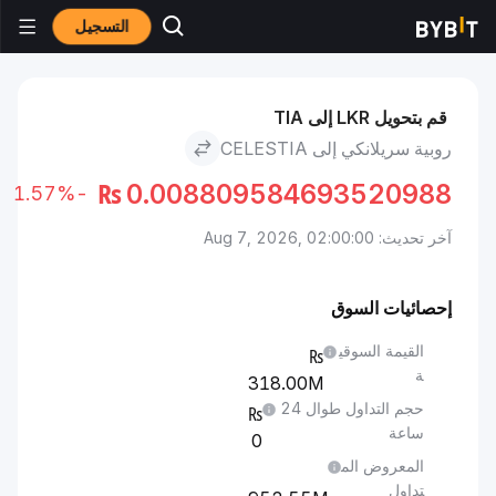
التسجيل
الأسواق
سعر Celestia TIA
روبية سريلانكي to Celestia
قم بتحويل LKR إلى TIA
روبية سريلانكي إلى CELESTIA
₨
0.008809584693520988
-1.57%
آخر تحديث: Aug 7, 2026, 02:00:00
إحصائيات السوق
القيمة السوقي
ة
318.00M
حجم التداول طوال 24
ساعة
0
المعروض الم
تداول