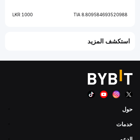
1000 LKR
8.809584693520988 TIA
استكشف المزيد
حول
خدمات
الدعم