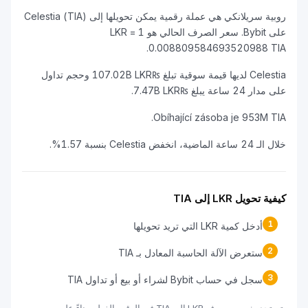
روبية سريلانكي هي عملة رقمية يمكن تحويلها إلى Celestia (TIA)
على Bybit. سعر الصرف الحالي هو 1 LKR =
0.008809584693520988 TIA.
Celestia لديها قيمة سوقية تبلغ ₨107.02B LKR وحجم تداول
على مدار 24 ساعة يبلغ ₨7.47B LKR.
Obíhající zásoba je 953M TIA.
خلال الـ 24 ساعة الماضية، انخفض Celestia بنسبة 1.57%.
كيفية تحويل LKR إلى TIA
1
أدخل كمية LKR التي تريد تحويلها
2
ستعرض الآلة الحاسبة المعادل بـ TIA
3
سجل في حساب Bybit لشراء أو بيع أو تداول TIA