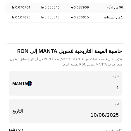
90 من الأيام
lei0.087909
lei0.056045
lei0.070704
8.26%
1 من السنوات
lei0.250615
lei0.056045
lei0.107690
4.56%
حاسبة القيمة التاريخية لتحويل MANTA إلى RON
تعرَّف على قيمة ما تملكه من MANTA ‏(Manta) بعملة RON في أي تاريخ سابق، وقارِن
سعر صرف MANTA مقابل RON بقيمته اليوم.
شراء
MANTA
في
التاريخ
lei0.27
كانت قيمته