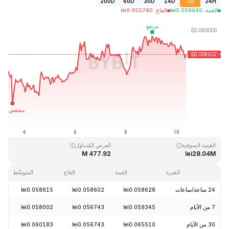
200D
60D
30D
14D
7D
24H
القمة
:
0.059645
lei
القاع
:
0.055780
lei
آخر تحديث: 2026-08-10، 08:46 GMT+0
القمَّة التاريخية
القاع التاريخي
lei0.054621
lei4.05
القيمة السوقية
العرض المُتداوَل
477.92 M
lei28.04M
الفترة
القمة
القاع
المتوسِّط
24 ساعة/ساعات
lei0.058628
lei0.058602
lei0.058615
.06%
7 من الأيام
lei0.059345
lei0.056743
lei0.058002
.26%
30 من الأيام
lei0.065510
lei0.056743
lei0.060183
.26%