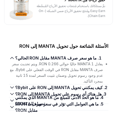
نمِّ ممتلكاتك باستخدام مُنتجات تحقيق الأرباح المُبسَّطة
Easy Earn ومُنتَج تحقيق الأرباح ضمن الشبكة (On-
Chain Earn).
الأسئلة الشائعة حول تحويل MANTA إلى RON
1. ما هو سعر صرف MANTA مقابل RON الحالي؟
يعادل 1 MANTA حاليًا حوالي 0.266 RON. ويتم تحديث سعر
صرف MANTA مقابل RON في الوقت الفعلي على Bybit، مع
عدم وجود رسوم تحويل وضمان تثبيت السعر لمدة 15 ثانية
بمجرد التأكيد.
2. كيف يمكنني تحويل MANTA إلى RON على Bybit؟
3. هل هناك أي رسوم على تحويل MANTA إلى RON؟
4. ما هو الحد الأدنى للمبلغ من MANTA الذي يمكنني
تحويله إلى RON؟
5. ما هي العوامل التي تؤثر في سعر صرف MANTA
مقابل RON؟