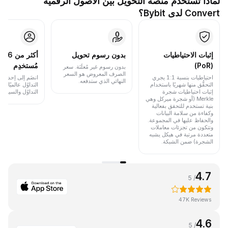
لماذا تستخدم منصَّة التحويل بين الأصول الرقمية
Convert لدى Bybit؟
إثبات الاحتياطيات
بدون رسوم تحويل
أكث
(PoR)
مُستخدِم
بدون رسوم غير مُعلَنَة. سعر
الصرف المعروض هو السعر
احتياطيات بنسبة 1:1 يجري
انضَم إلى إحدى أب
النهائي الذي ستدفعه.
التحقُّق منها شهريًا باستخدام
التداوُل عالميًا 
إثبات احتياطيات شجرة
التداوُل والسيولة.
Merkle (أو شجرة ميركل وهي
بنية تستخدم للتحقق بفعالية
وكفاءة من سلامة البيانات
والحفاظ عليها في المجموعة.
وتتكون من تجزئات معاملات
متعددة مرتبة في هيكل يشبه
الشجرة) ضمن الشبكة.
4.7
/ 5
47K Reviews
4.6
/ 5