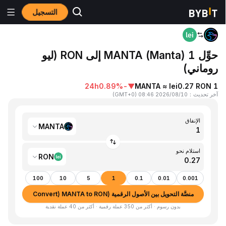
التسجيل
المنزٍل
MANTA to RON
حوِّل 1 MANTA (Manta) إلى RON (ليو
روماني)
24h
-0.89%
▼
1 MANTA ≈ lei0.27 RON
آخر تحديث
：
2026/08/10 08:46
(
GMT+0
)
الإنفاق
MANTA
استلام نحو
RON
100
10
5
1
0.1
0.01
0.001
منصَّة التحويل بين الأصول الرقمية (Convert) MANTA to RON
بدون رسوم · أكثر من 350 عملة رقمية · أكثر من 40 عملة نقدية