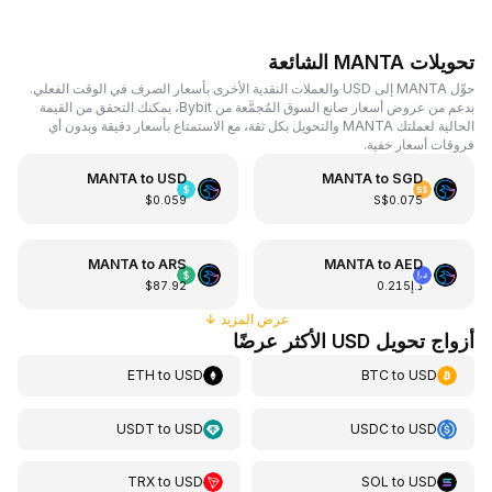
تحويلات MANTA الشائعة
حوِّل MANTA إلى USD والعملات النقدية الأخرى بأسعار الصرف في الوقت الفعلي.
بدعم من عروض أسعار صانع السوق المُجمَّعة من Bybit، يمكنك التحقق من القيمة
الحالية لعملتك MANTA والتحويل بكل ثقة، مع الاستمتاع بأسعار دقيقة وبدون أي
فروقات أسعار خفية.
MANTA
to
USD
MANTA
to
SGD
$0.059
S$0.075
MANTA
to
ARS
MANTA
to
AED
د.إ0.215
$87.92
عرض المزيد
↓
أزواج تحويل USD الأكثر عرضًا
ETH
to
USD
BTC
to
USD
USDT
to
USD
USDC
to
USD
TRX
to
USD
SOL
to
USD