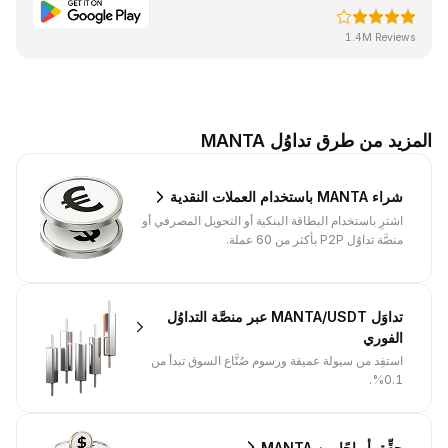
1.4M Reviews
المزيد من طرق تداوُل MANTA
شراء MANTA باستخدام العملات النقدية
اشترِ باستخدام البطاقة البنكية أو التحويل المصرفي أو
منصَّة تداوُل P2P بأكثر من 60 عملة.
تداوَل MANTA/USDT عبر منصَّة التداوُل
الفوري
استفِد من سيولة عميقة ورسوم صُنَّاع السوق تبدأ من
0.1%.
حقِّق أرباحًا من MANTA