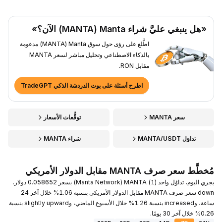
«هل ينبغي عليَّ شراء Manta ‏(MANTA) الآن؟»
اطَّلع على رؤى حول سوق Manta ‏(MANTA) مدعومة
بالذكاء الاصطناعي وتحليل مباشر لسعر MANTA
مقابل RON.
اطرح أسئلة على بوت الدردشة الذكي TradeGPT
سعر MANTA
توقُّعات الأسعار
تداوَل MANTA/USDT
شراء MANTA
مُخطَّط سعر صرف MANTA مقابل الدولار الأمريكي
يجري اليوم، تداوُل واحد (1) MANTA ‏(Manta Network) بسعر 0.058652 دولار.
down سعر صرف MANTA مقابل الدولار الأمريكي بنسبة 1.06% خلال آخر 24
ساعة، وincreased بنسبة 1.26% خلال الأسبوع الماضي، وslightly upward بنسبة
0.26% خلال آخر 30 يومًا.