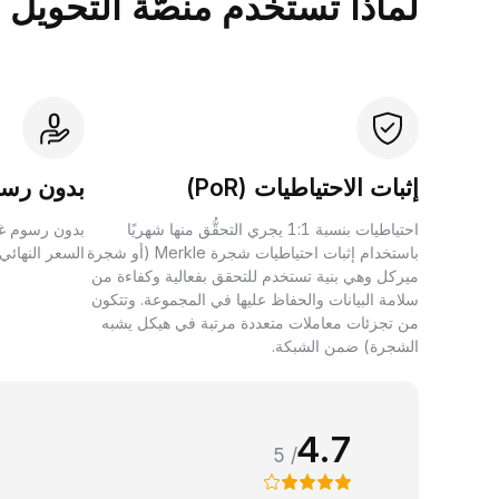
لماذا تستخدم منصَّة التحويل بين الأصول 
إثبات الاحتياطيات (PoR)
بدون رسو
احتياطيات بنسبة 1:1 يجري التحقُّق منها شهريًا
بدون رسوم غي
باستخدام إثبات احتياطيات شجرة Merkle (أو شجرة
السعر النهائي
ميركل وهي بنية تستخدم للتحقق بفعالية وكفاءة من
سلامة البيانات والحفاظ عليها في المجموعة. وتتكون
من تجزئات معاملات متعددة مرتبة في هيكل يشبه
الشجرة) ضمن الشبكة.
4.7
/ 5