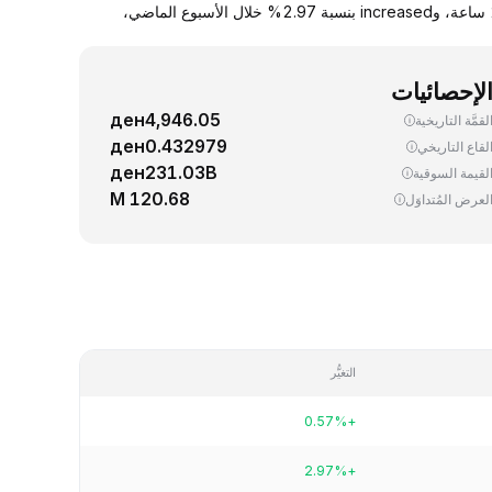
يجري اليوم، تداوُل واحد (1) ETH ‏(Ethereum) بسعر 1,914.34 دولار. up سعر صرف ETH مقابل الدولار الأمريكي بنسبة 0.57% خلال آخر 24 ساعة، وincreased بنسبة 2.97% خلال الأسبوع الماضي،
لإحصائيات
ден4,946.05
لقمَّة التاريخية
ден0.432979
لقاع التاريخي
ден231.03B
لقيمة السوقية
120.68 M
لعرض المُتداوَل
التغيُّر
+0.57%
+2.97%