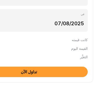
في
كانت قيمته
القيمة اليوم
التغيُّر
تداوَل الآن