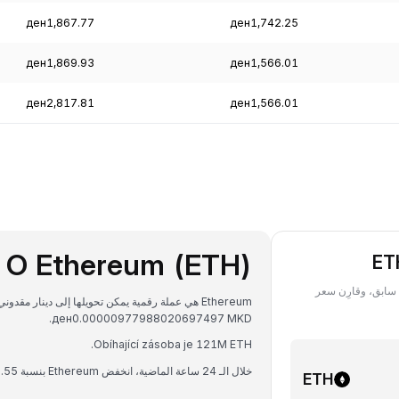
ден1,867.77
ден1,742.25
ден1,869.93
ден1,566.01
ден2,817.81
ден1,566.01
O Ethereum (ETH)
(Ethereum) بعملة ETH في أي تاريخ سابق، وقارِن سعر
ден0.00000977988020697497 MKD.
Obíhající zásoba je 121M ETH.
خلال الـ 24 ساعة الماضية، انخفض Ethereum بنسبة 0.55%.
ETH