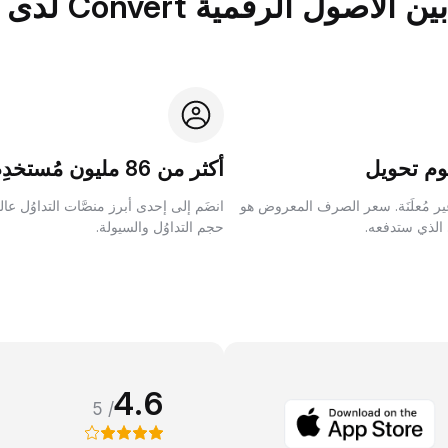
الرقمية Convert لدى Bybit؟
م تحويل
أكثر من 86 مليون مُستخدِم
ر مُعلَنَة. سعر الصرف المعروض هو
انضَم إلى إحدى أبرز منصَّات التداوُل عا
 الذي ستدفعه.
حجم التداوُل والسيولة.
4.6
/ 5