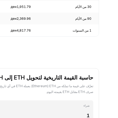
30 من الأيام
ден1,951.79
90 من الأيام
ден2,369.96
1 من السنوات
ден4,817.76
حاسبة القيمة التاريخية لتحويل ETH إلى ETH
تعرَّف على قيمة ما تملكه من ETH ‏
صرف ETH مقابل ETH بقيمته اليوم.
شراء