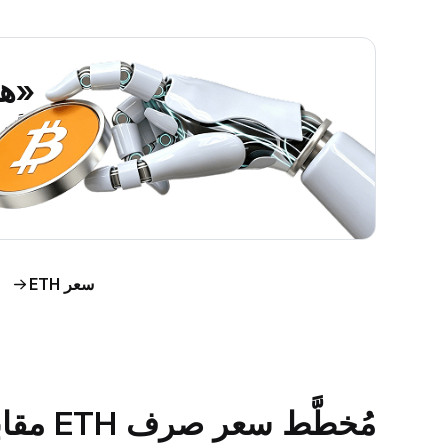
«هل ين
اطَّلع على رؤى حول س
اط
سعر ETH
مُخطَّط سعر صرف ETH مقابل الدولار الأمريكي