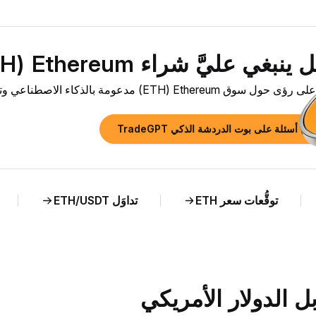
بغي عليَّ شراء Ethereum ‏(ETH) الآن؟»
وق Ethereum ‏(ETH) مدعومة بالذكاء الاصطناعي وتحليل مباشر لسعر ETH مقابل MKD.
رح أسئلة على بوت الدردشة الذكي TradeGPT
توقُّعات سعر ETH
تداوَل ETH/USDT