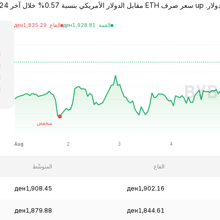
القمة
:
1,928.81
ден
القاع
:
1,835.29
ден
ا
ا
ا
ا
ا
القاع
المتوسِّط
ден1,908.45
ден1,902.16
ден1,879.88
ден1,844.61