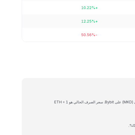
+10.22%
+12.25%
-50.56%
Ethereum هي عملة رقمية يمكن تحويلها إلى دينار مقدوني (MKD) على Bybit. سعر الصرف الحالي هو 1 ETH =