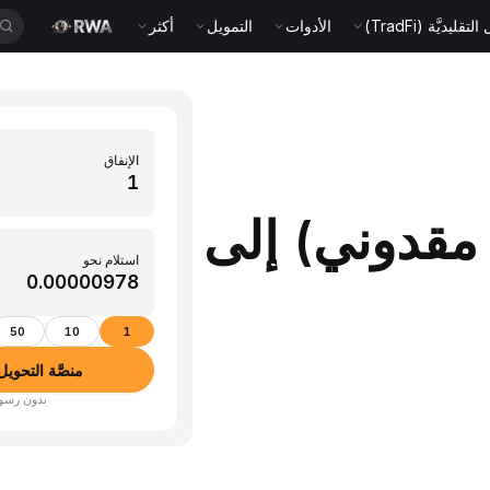
قليديَّة (TradFi)
الأدوات
التمويل
أكثر
الإنفاق
M (دينار مقدوني) إلى
استلام نحو
50
10
1
منصَّة التحويل بين ال
بدون رسوم · أكثر من 350 عم