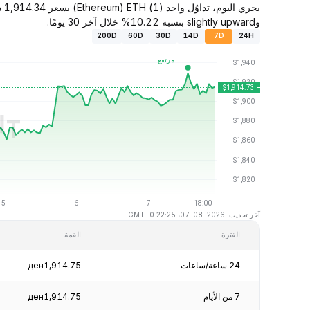
وslightly upward بنسبة 10.22% خلال آخر 30 يومًا.
200D
60D
30D
14D
7D
24H
آخر تحديث: 2026-08-07، 22:25 GMT+0
الفترة
القمة
24 ساعة/ساعات
ден1,914.75
7 من الأيام
ден1,914.75