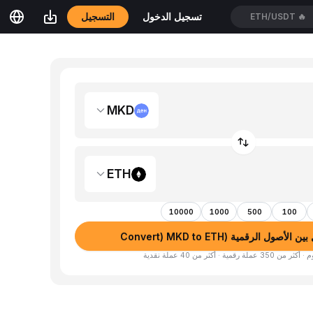
التسجيل
تسجيل الدخول
ETH/USDT
🔥
MKD
ETH
10000
1000
500
100
أصول الرقمية (Convert) MKD to ETH
لة رقمية · أكثر من 40 عملة نقدية