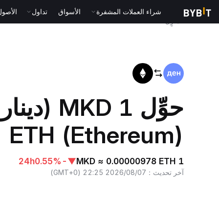
شراء العملات المشفرة
الأسواق
تداول
الأصول الت
المنزٍل
MKD to ETH
حوِّل 1 KD
ETH (Ethereum)
24h
-0.55%
▼
1 MKD ≈ 0.00000978 ETH
آخر تحديث
：
2026/08/07 22:25
(
GMT+0
)