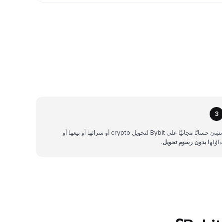
3
أنشِئ حسابًا مجانيًا على Bybit لتحويل crypto أو شرائها أو بيعها أو
داوُلها
بدون رسوم تحويل
.