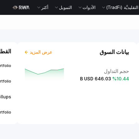
يديَّة (TradFi)
الأدوات
التمويل
أكثر
القطا
بيانات السوق
عرض المزيد
rtfolio
حجم التداول
646.03 B USD
%
10.44
rtfolio
llups