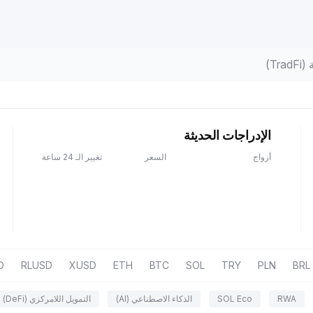
Tr)
الإدراجات الحديثة
أزواج
السعر
تغيير الـ 24 ساعة
D
RLUSD
XUSD
ETH
BTC
SOL
TRY
PLN
BRL
RWA
SOL Eco
الذكاء الاصطناعي (AI)
التمويل اللامركزي (DeFi)