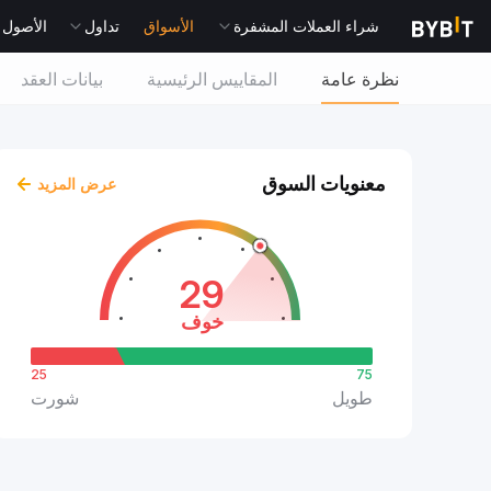
شراء العملات المشفرة
الأسواق
تداول
الأصول التقل
نظرة عامة
المقاييس الرئيسية
بيانات العقد
معنويات السوق
عرض المزيد
29
خوف
25
75
طويل
شورت