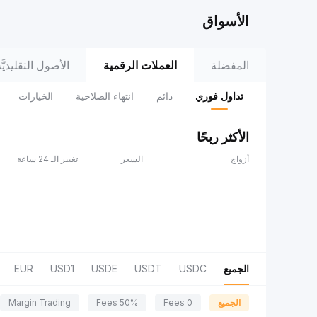
الأسواق
المفضلة
العملات الرقمية
الأصول التقليديَّة (adFi
تداول فوري
دائم
انتهاء الصلاحية
الخيارات
الأكثر ربحًا
أزواج
السعر
تغيير الـ 24 ساعة
الجميع
USDC
USDT
USDE
USD1
EUR
الجميع
0 Fees
50% Fees
Margin Trading