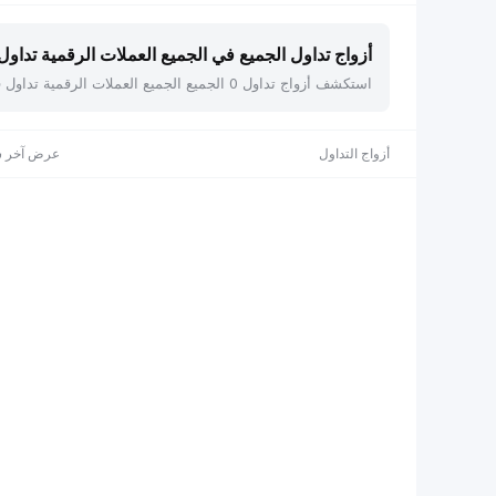
أزواج تداول الجميع في الجميع العملات الرقمية تداول فو
استكشف أزواج تداول 0 الجميع الجميع العملات الرقمية تداول فوري على Bybit، بما في ذلك . اعرض الأسعار الحية، والقيمة السوقية، والتغير خلال 24 ساعة، مع إمكانية الفرز حسب أي عمود.
أزواج التداول
عرض آخر س