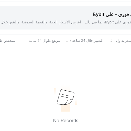
ري - على Bybit
عر تداول
التغيير خلال 24 ساعة ٪
مرتفع طوال 24 ساعة
منخفض طوال 24
No Records