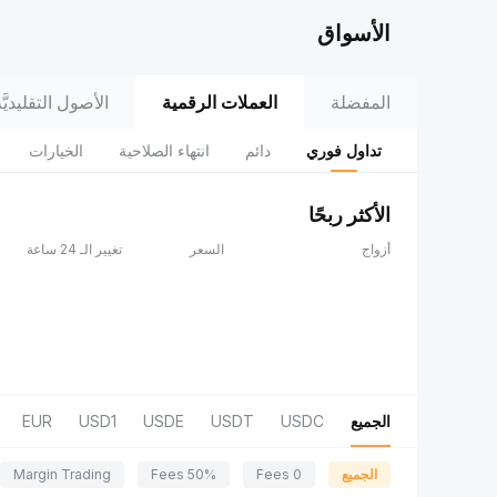
الأسواق
المفضلة
العملات الرقمية
الأصول التقليديَّة (adFi
تداول فوري
دائم
انتهاء الصلاحية
الخيارات
الأكثر ربحًا
أزواج
السعر
تغيير الـ 24 ساعة
الجميع
USDC
USDT
USDE
USD1
EUR
الجميع
0 Fees
50% Fees
Margin Trading