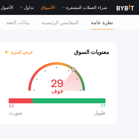
شراء العملات المشفرة
الأسواق
تداول
الأصول التقل
نظرة عامة
المقاييس الرئيسية
بيانات العقد
معنويات السوق
عرض المزيد
29
خوف
23
77
طويل
شورت