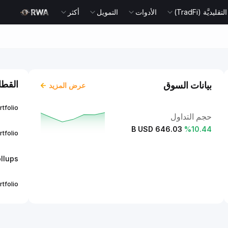
يديَّة (TradFi)
الأدوات
التمويل
أكثر
القطا
بيانات السوق
عرض المزيد
rtfolio
حجم التداول
646.03 B USD
%
10.44
rtfolio
llups