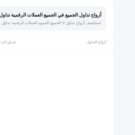
أزواج تداول الجميع في الجميع العملات الرقمية تداول فو
استكشف أزواج تداول 0 الجميع الجميع العملات الرقمية تداول فوري على Bybit، بما في ذلك . اعرض الأسعار الحية، والقيمة السوقية، والتغير خلال 24 ساعة، مع إمكانية الفرز حسب أي عمود.
أزواج التداول
عرض آخر س