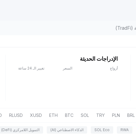
Tr)
الإدراجات الحديثة
أزواج
السعر
تغيير الـ 24 ساعة
D
RLUSD
XUSD
ETH
BTC
SOL
TRY
PLN
BRL
RWA
SOL Eco
الذكاء الاصطناعي (AI)
التمويل اللامركزي (DeFi)