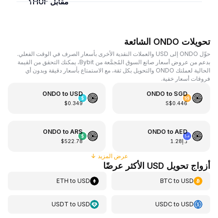
مقابل HUF؟
تحويلات ONDO الشائعة
حوِّل ONDO إلى USD والعملات النقدية الأخرى بأسعار الصرف في الوقت الفعلي.
بدعم من عروض أسعار صانع السوق المُجمَّعة من Bybit، يمكنك التحقق من القيمة
الحالية لعملتك ONDO والتحويل بكل ثقة، مع الاستمتاع بأسعار دقيقة وبدون أي
فروقات أسعار خفية.
ONDO
to
USD
ONDO
to
SGD
$0.349
S$0.446
ONDO
to
ARS
ONDO
to
AED
د.إ1.28
$522.78
عرض المزيد
↓
أزواج تحويل USD الأكثر عرضًا
ETH
to
USD
BTC
to
USD
USDT
to
USD
USDC
to
USD