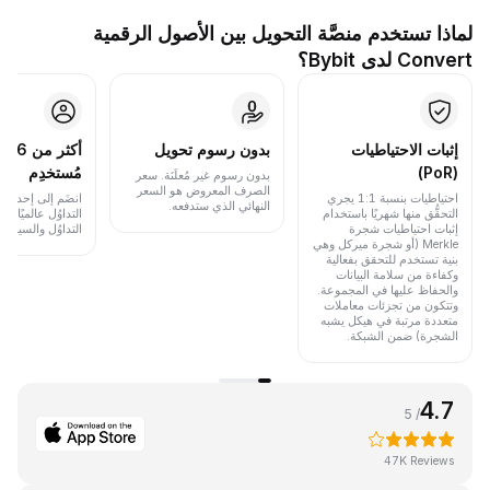
لماذا تستخدم منصَّة التحويل بين الأصول الرقمية
Convert لدى Bybit؟
إثبات الاحتياطيات
بدون رسوم تحويل
أكث
(PoR)
مُستخدِم
بدون رسوم غير مُعلَنَة. سعر
الصرف المعروض هو السعر
احتياطيات بنسبة 1:1 يجري
انضَم إلى إحدى أب
النهائي الذي ستدفعه.
التحقُّق منها شهريًا باستخدام
التداوُل عالميًا 
إثبات احتياطيات شجرة
التداوُل والسيولة.
Merkle (أو شجرة ميركل وهي
بنية تستخدم للتحقق بفعالية
وكفاءة من سلامة البيانات
والحفاظ عليها في المجموعة.
وتتكون من تجزئات معاملات
متعددة مرتبة في هيكل يشبه
الشجرة) ضمن الشبكة.
4.7
/ 5
47K Reviews