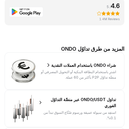
4.6
/ 5
1.4M Reviews
المزيد من طرق تداوُل ONDO
شراء ONDO باستخدام العملات النقدية
اشترِ باستخدام البطاقة البنكية أو التحويل المصرفي أو
منصَّة تداوُل P2P بأكثر من 60 عملة.
تداوَل ONDO/USDT عبر منصَّة التداوُل
الفوري
استفِد من سيولة عميقة ورسوم صُنَّاع السوق تبدأ من
0.1%.