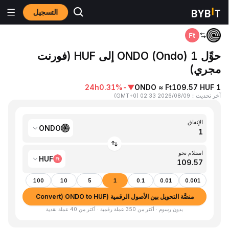
التسجيل
المنزٍل
ONDO to HUF
حوِّل 1 ONDO (Ondo) إلى HUF (فورنت
مجري)
24h
-0.31%
▼
1 ONDO ≈ Ft109.57 HUF
آخر تحديث
：
2026/08/09 02:33
(
GMT+0
)
الإنفاق
ONDO
استلام نحو
HUF
100
10
5
1
0.1
0.01
0.001
منصَّة التحويل بين الأصول الرقمية (Convert) ONDO to HUF
بدون رسوم · أكثر من 350 عملة رقمية · أكثر من 40 عملة نقدية