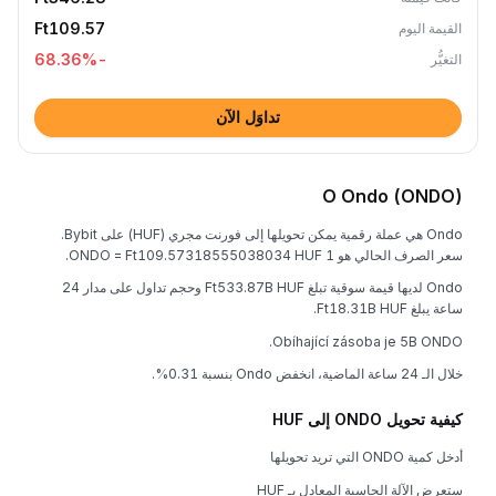
Ft109.57
القيمة اليوم
%
-68.36
التغيُّر
تداوَل الآن
O Ondo (ONDO)
Ondo هي عملة رقمية يمكن تحويلها إلى فورنت مجري (HUF) على Bybit.
سعر الصرف الحالي هو 1 ONDO = Ft109.57318555038034 HUF.
Ondo لديها قيمة سوقية تبلغ Ft533.87B HUF وحجم تداول على مدار 24
ساعة يبلغ Ft18.31B HUF.
Obíhající zásoba je 5B ONDO.
خلال الـ 24 ساعة الماضية، انخفض Ondo بنسبة 0.31%.
كيفية تحويل ONDO إلى HUF
أدخل كمية ONDO التي تريد تحويلها
ستعرض الآلة الحاسبة المعادل بـ HUF