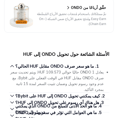
حقِّق أرباحًا من ONDO
نمِّ ممتلكاتك باستخدام مُنتجات تحقيق الأرباح المُبسَّطة
Easy Earn ومُنتَج تحقيق الأرباح ضمن الشبكة (On-
Chain Earn).
الأسئلة الشائعة حول تحويل ONDO إلى HUF
1. ما هو سعر صرف ONDO مقابل HUF الحالي؟
يعادل 1 ONDO حاليًا حوالي 109.573 HUF. ويتم تحديث سعر
صرف ONDO مقابل HUF في الوقت الفعلي على Bybit، مع
عدم وجود رسوم تحويل وضمان تثبيت السعر لمدة 15 ثانية
بمجرد التأكيد.
2. كيف يمكنني تحويل ONDO إلى HUF على Bybit؟
3. هل هناك أي رسوم على تحويل ONDO إلى HUF؟
4. ما هو الحد الأدنى للمبلغ من ONDO الذي يمكنني
تحويله إلى HUF؟
5. ما هي العوامل التي تؤثر في سعر صرف ONDO