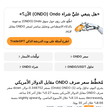
«هل ينبغي عليَّ شراء Ondo ‏(ONDO) الآن؟»
اطَّلع على رؤى حول سوق Ondo ‏(ONDO) مدعومة
بالذكاء الاصطناعي وتحليل مباشر لسعر ONDO مقابل
HUF.
اطرح أسئلة على بوت الدردشة الذكي TradeGPT
سعر ONDO
توقُّعات الأسعار
تداوَل ONDO/USDT
شراء ONDO
مُخطَّط سعر صرف ONDO مقابل الدولار الأمريكي
يجري اليوم، تداوُل واحد (1) ONDO ‏(Ondo) بسعر 0.348752 دولار. down سعر
صرف ONDO مقابل الدولار الأمريكي بنسبة 0.27% خلال آخر 24 ساعة،
وdecreased بنسبة 9.14% خلال الأسبوع الماضي، وslightly upward بنسبة
8.66% خلال آخر 30 يومًا.