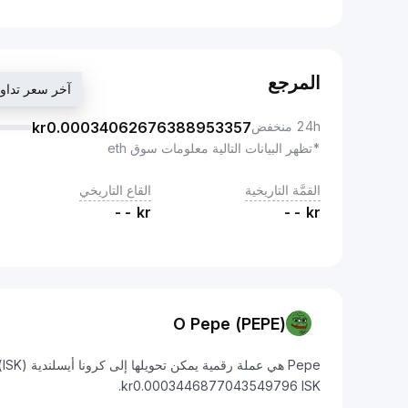
المرجع
آخر سعر تداول 003446877043549796
24h منخفض
0.00034062676388953357
kr
*تظهر البيانات التالية معلومات سوق eth
القمَّة التاريخية
القاع التاريخي
--
kr
--
kr
O Pepe (PEPE)
kr0.0003446877043549796 ISK.