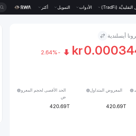
قليديَّة (TradFi)
الأدوات
التمويل
أكثر
kr
0.0003
-2.64%
ل 24 س
المعروض المتداول
الحد الأقصى لحجم المعرو
ض
420.69T
420.69T