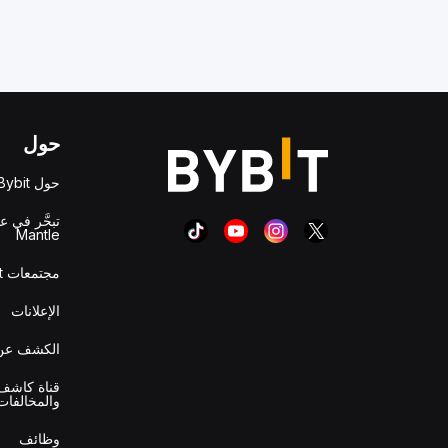
حول
حول Bybit
تبحَّر في ع
Mantle
مجتمعات Bybit
الإعلانات
الكشف عن 
قناة كاشف 
والمخالفات
وظائف