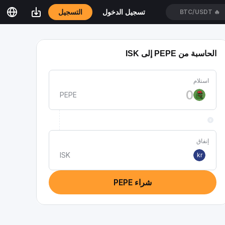
التسجيل
تسجيل الدخول
BTC/USDT
🔥
الحاسبة من PEPE إلى ISK
استلام
PEPE
إنفاق
ISK
kr
شراء PEPE