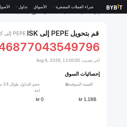
شراء العملات المشفرة
الأسواق
تداول
الأصول الت
الأسواق
سعر Pepe PEPE
Pepe to كرونا أيسلندية
قم بتحويل PEPE إلى ISK
PEPE إلى كرونا أيسلندية
446877043549796
آخر تحديث: Aug 6, 2026, 12:00:00
إحصائيات السوق
القيمة السوقية
حجم التداول طوا
اعة
0
1.18B