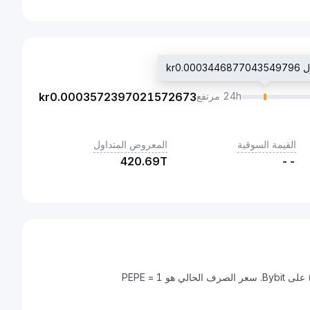
kr0.0
24h مرتفع
0.0003572397021572673
kr
القيمة السوقية
المعروض المتداول
420.69T
--
Pepe هي عملة رقمية يمكن تحويلها إلى كرونا أيسلندية (ISK) على Bybit. سعر الصرف الحالي هو 1 PEPE =