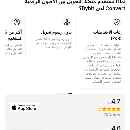
لماذا تستخدم منصَّة التحويل بين الأصول الرقمية
Convert لدى Bybit؟
إثبات الاحتياطيات
بدون رسوم تحويل
أكث
(PoR)
مُستخدِم
بدون رسوم غير مُعلَنَة. سعر
الصرف المعروض هو السعر
احتياطيات بنسبة 1:1 يجري
انضَم إلى إحدى أب
النهائي الذي ستدفعه.
التحقُّق منها شهريًا باستخدام
التداوُل عالميًا 
إثبات احتياطيات شجرة
التداوُل والسيولة.
Merkle (أو شجرة ميركل وهي
بنية تستخدم للتحقق بفعالية
وكفاءة من سلامة البيانات
والحفاظ عليها في المجموعة.
وتتكون من تجزئات معاملات
متعددة مرتبة في هيكل يشبه
الشجرة) ضمن الشبكة.
4.7
/ 5
47K Reviews
4.6
/ 5