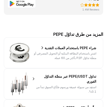
1.4M Reviews
المزيد من طرق تداوُل PEPE
شراء PEPE باستخدام العملات النقدية
اشترِ باستخدام البطاقة البنكية أو التحويل المصرفي أو
منصَّة تداوُل P2P بأكثر من 60 عملة.
تداوَل PEPE/USDT عبر منصَّة التداوُل
الفوري
استفِد من سيولة عميقة ورسوم صُنَّاع السوق تبدأ من
0.1%.