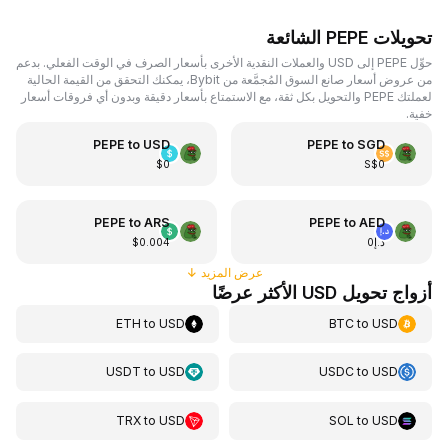
تحويلات PEPE الشائعة
حوِّل PEPE إلى USD والعملات النقدية الأخرى بأسعار الصرف في الوقت الفعلي. بدعم
من عروض أسعار صانع السوق المُجمَّعة من Bybit، يمكنك التحقق من القيمة الحالية
لعملتك PEPE والتحويل بكل ثقة، مع الاستمتاع بأسعار دقيقة وبدون أي فروقات أسعار
خفية.
PEPE
to
USD
PEPE
to
SGD
$0
S$0
PEPE
to
ARS
PEPE
to
AED
د.إ0
$0.004
عرض المزيد
↓
أزواج تحويل USD الأكثر عرضًا
ETH
to
USD
BTC
to
USD
USDT
to
USD
USDC
to
USD
TRX
to
USD
SOL
to
USD