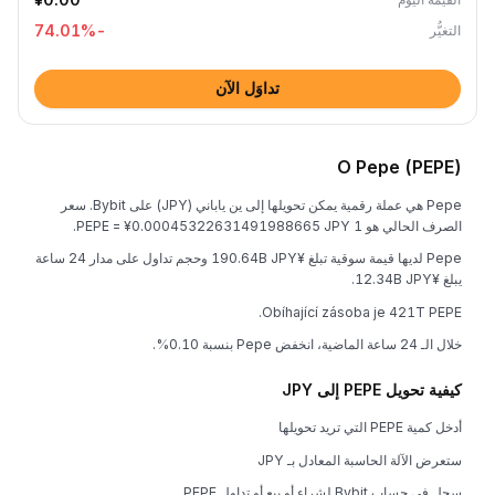
%
-74.01
التغيُّر
تداوَل الآن
O Pepe (PEPE)
Pepe هي عملة رقمية يمكن تحويلها إلى ين ياباني (JPY) على Bybit. سعر
الصرف الحالي هو 1 PEPE = ¥0.00045322631491988665 JPY.
Pepe لديها قيمة سوقية تبلغ ¥190.64B JPY وحجم تداول على مدار 24 ساعة
يبلغ ¥12.34B JPY.
Obíhající zásoba je 421T PEPE.
خلال الـ 24 ساعة الماضية، انخفض Pepe بنسبة 0.10%.
كيفية تحويل PEPE إلى JPY
أدخل كمية PEPE التي تريد تحويلها
ستعرض الآلة الحاسبة المعادل بـ JPY
سجل في حساب Bybit لشراء أو بيع أو تداول PEPE