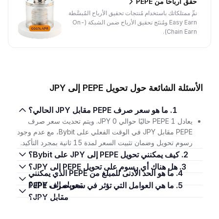
حقِّق أرباحًا من PEPE
نمِّ ممتلكاتك باستخدام مُنتجات تحقيق الأرباح المُبسَّطة
Easy Earn ومُنتَج تحقيق الأرباح ضمن الشبكة (On-
Chain Earn).
الأسئلة الشائعة حول تحويل PEPE إلى JPY
1. ما هو سعر صرف PEPE مقابل JPY الحالي؟
يعادل 1 PEPE حاليًا حوالي 0 JPY. ويتم تحديث سعر صرف
PEPE مقابل JPY في الوقت الفعلي على Bybit، مع عدم وجود
رسوم تحويل وضمان تثبيت السعر لمدة 15 ثانية بمجرد التأكيد.
2. كيف يمكنني تحويل PEPE إلى JPY على Bybit؟
3. هل هناك أي رسوم على تحويل PEPE إلى JPY؟
4. ما هو الحد الأدنى للمبلغ من PEPE الذي يمكنني
تحويله إلى JPY؟
5. ما هي العوامل التي تؤثر في سعر صرف PEPE
مقابل JPY؟