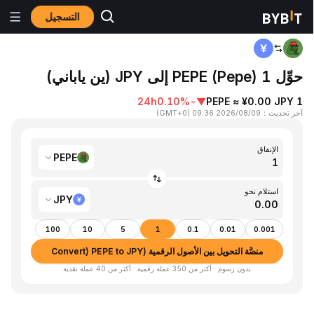
التسجيل
المنزٍل
PEPE to JPY
حوِّل 1 PEPE (Pepe) إلى JPY (ين ياباني)
24h
-0.10%
▼
1 PEPE ≈ ¥0.00 JPY
آخر تحديث
：
2026/08/09 09:36
(
GMT+0
)
الإنفاق
PEPE
استلام نحو
JPY
100
10
5
1
0.1
0.01
0.001
منصَّة التحويل بين الأصول الرقمية (Convert) PEPE to JPY
بدون رسوم · أكثر من 350 عملة رقمية · أكثر من 40 عملة نقدية