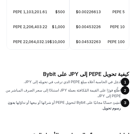
1,103,201.61 PEPE
$500
$0.00226613
5 PEPE
2,206,403.22 PEPE
$1,000
$0.00453226
10 PEPE
22,064,032.19 PEPE
$10,000
$0.04532263
100 PEPE
كيفية تحويل PEPE إلى JPY على Bybit
أدخِل في الحاسبة أعلاه مبلغ PEPE الذي ترغب في تحويله إلى JPY.
1
اطَّلع فورًا على القيمة المُكافئة بعملة JPY استنادًا إلى سعر الصرف المباشر من
2
PEPE إلى JPY.
أنشِئ حسابًا مجانيًا على Bybit لتحويل PEPE أو شرائها أو بيعها أو تداوُلها
بدون
3
رسوم تحويل
.