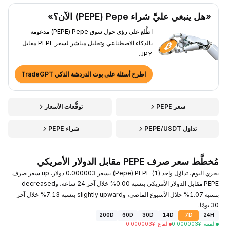
«هل ينبغي عليَّ شراء Pepe ‏(PEPE) الآن؟»
اطَّلع على رؤى حول سوق Pepe ‏(PEPE) مدعومة
بالذكاء الاصطناعي وتحليل مباشر لسعر PEPE مقابل
JPY.
اطرح أسئلة على بوت الدردشة الذكي TradeGPT
سعر PEPE
توقُّعات الأسعار
تداوَل PEPE/USDT
شراء PEPE
مُخطَّط سعر صرف PEPE مقابل الدولار الأمريكي
يجري اليوم، تداوُل واحد (1) PEPE ‏(Pepe) بسعر 0.000003 دولار. up سعر صرف
PEPE مقابل الدولار الأمريكي بنسبة 0.00% خلال آخر 24 ساعة، وdecreased
بنسبة 1.07% خلال الأسبوع الماضي، وslightly upward بنسبة 7.13% خلال آخر
30 يومًا.
200D
60D
30D
14D
7D
24H
القمة
:
¥
0.000003
القاع
:
¥
0.000003