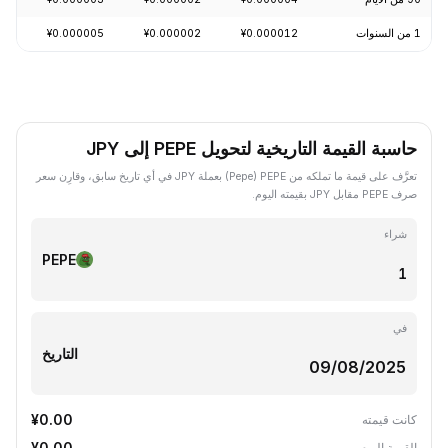
1 من السنوات
¥0.000012
¥0.000002
¥0.000005
-76.68%
حاسبة القيمة التاريخية لتحويل PEPE إلى JPY
تعرَّف على قيمة ما تملكه من PEPE ‏(Pepe) بعملة JPY في أي تاريخ سابق، وقارِن سعر
صرف PEPE مقابل JPY بقيمته اليوم.
شراء
PEPE
في
التاريخ
¥0.00
كانت قيمته
¥0.00
القيمة اليوم