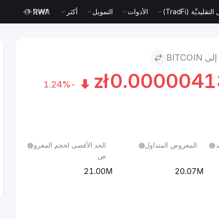
قليديَّة (TradFi)
الأدوات
التمويل
أكثر
BITCOI
zł
0.000004
-1.24%
ل 24 س
المعروض المتداول
الحد الأقصى لحجم المعرو
ض
21.00M
20.07M