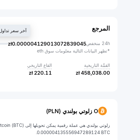
المرجع
آخر سعر تداول 0.000004135556947289124
24h منخفض
0.000004129013072839045
zł
*تظهر البيانات التالية معلومات سوق eth
القمَّة التاريخية
القاع التاريخي
zł
220.11
zł
458,038.00
O زلوتي بولندي (PLN)
0.000004135556947289124 BTC.