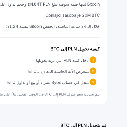
Bitcoin لديها قيمة سوقية تبلغ zł4.84T PLN وحجم تداول على مدار 24 ساعة يبلغ zł83.21B PLN.
Obíhající zásoba je 20M BTC.
خلال الـ 24 ساعة الماضية، انخفض Bitcoin بنسبة 1.24%.
كيفية تحويل PLN إلى BTC
1
أدخل كمية PLN التي تريد تحويلها
2
ستعرض الآلة الحاسبة المعادل بـ BTC
3
سجل في حساب Bybit لشراء أو بيع أو تداول BTC
يتم تحديث سعر صرف PLN إلى BTC في الوقت الفعلي بناءً على بيانات السوق.
قم بتحويل PLN إلى BTC