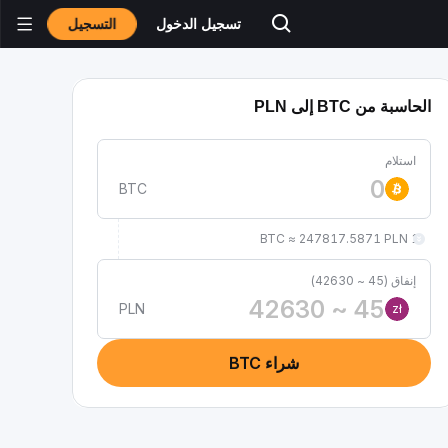
التسجيل
تسجيل الدخول
الحاسبة من BTC إلى PLN
استلام
BTC
1 BTC ≈ 247817.5871 PLN
إنفاق (45 ~ 42630)
PLN
zł
شراء BTC