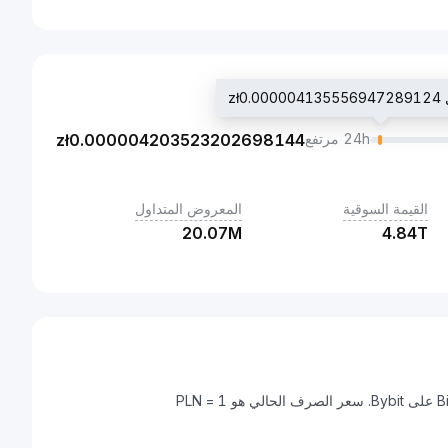
zł
24h مرتفع
0.000004203523202698144
zł
القيمة السوقية
المعروض المتداول
20.07M
4.84T
زلوتي بولندي هي عملة رقمية يمكن تحويلها إلى Bitcoin (BTC) على Bybit. سعر الصرف الحالي هو 1 PLN =