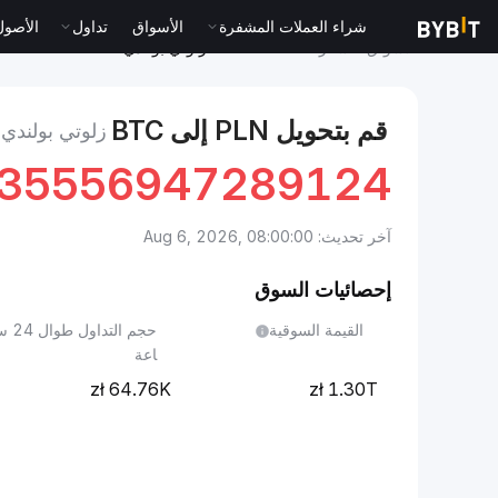
شراء العملات المشفرة
الأسواق
تداول
الأصول الت
الأسواق
سعر Bitcoin BTC
زلوتي بولندي to Bitcoin
قم بتحويل PLN إلى BTC
زلوتي بولندي إلى N
135556947289124
آخر تحديث: Aug 6, 2026, 08:00:00
إحصائيات السوق
القيمة السوقية
حجم التداول طوا
اعة
64.76K
1.30T