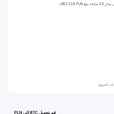
قم بتحويل BTC إلى PLN