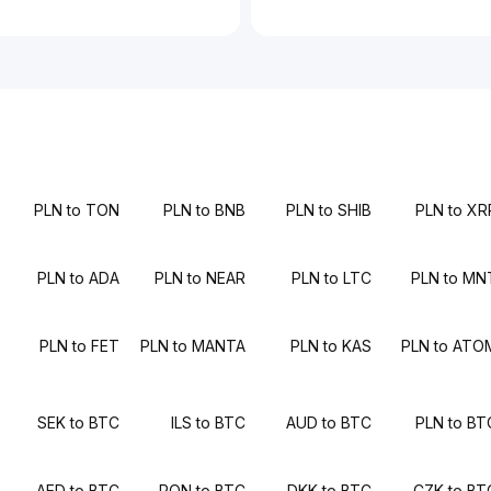
PLN to TON
PLN to BNB
PLN to SHIB
PLN to XR
PLN to ADA
PLN to NEAR
PLN to LTC
PLN to MN
PLN to FET
PLN to MANTA
PLN to KAS
PLN to ATO
SEK to BTC
ILS to BTC
AUD to BTC
PLN to BT
AED to BTC
RON to BTC
DKK to BTC
CZK to BT