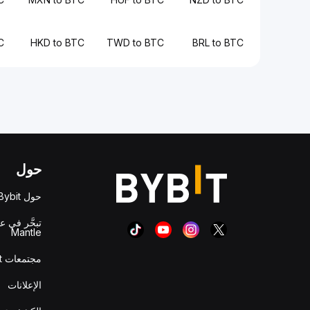
C
HKD to BTC
TWD to BTC
BRL to BTC
حول
حول Bybit
تبحَّر في ع
Mantle
مجتمعات Bybit
الإعلانات