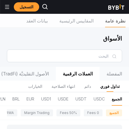
التسجيل
نظرة عامة
المقاييس الرئيسية
بيانات العقد
الأسواق
المفضلة
العملات الرقمية
الأصول التقليديَّة (TradFi)
تداول فوري
دائم
انتهاء الصلاحية
الخيارات
الجميع
USDC
USDT
USDE
USD1
EUR
BRL
PLN
الجميع
0 Fees
50% Fees
Margin Trading
RWA