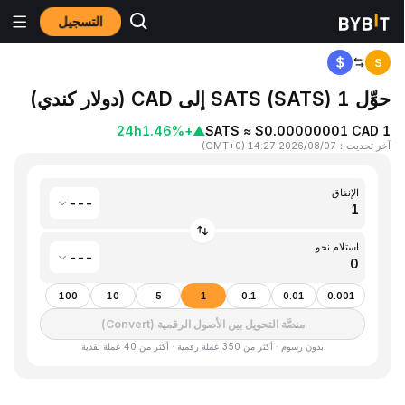
التسجيل
المنزٍل
Satoshis Vision(SATS) to دولار كندي(CAD)
S
حوِّل 1 SATS (SATS) إلى CAD (دولار كندي)
24h
+1.46%
▲
1 SATS ≈ $0.00000001 CAD
آخر تحديث
：
2026/08/07 14:27
(
GMT+0
)
الإنفاق
---
استلام نحو
---
100
10
5
1
0.1
0.01
0.001
منصَّة التحويل بين الأصول الرقمية (Convert)
بدون رسوم · أكثر من 350 عملة رقمية · أكثر من 40 عملة نقدية