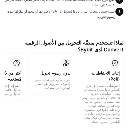
SATS إلى CAD.
أنشِئ حسابًا مجانيًا على Bybit لتحويل SATS أو شرائها أو بيعها أو تداوُلها
بدون
3
رسوم تحويل
.
لماذا تستخدم منصَّة التحويل بين الأصول الرقمية
Convert لدى Bybit؟
إثبات الاحتياطيات
بدون رسوم تحويل
أكث
(PoR)
مُستخدِم
بدون رسوم غير مُعلَنَة. سعر
الصرف المعروض هو السعر
احتياطيات بنسبة 1:1 يجري
انضَم إلى إحدى أب
النهائي الذي ستدفعه.
التحقُّق منها شهريًا باستخدام
التداوُل عالميًا 
إثبات احتياطيات شجرة
التداوُل والسيولة.
Merkle (أو شجرة ميركل وهي
بنية تستخدم للتحقق بفعالية
وكفاءة من سلامة البيانات
والحفاظ عليها في المجموعة.
وتتكون من تجزئات معاملات
متعددة مرتبة في هيكل يشبه
الشجرة) ضمن الشبكة.