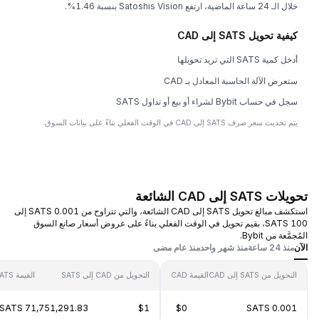
خلال الـ 24 ساعة الماضية، ارتفع Satoshis Vision بنسبة 1.46%.
كيفية تحويل SATS إلى CAD
أدخل كمية SATS التي تريد تحويلها
ستعرض الآلة الحاسبة المعادل بـ CAD
سجل في حساب Bybit لشراء أو بيع أو تداول SATS
يتم تحديث سعر صرف SATS إلى CAD في الوقت الفعلي بناءً على بيانات السوق.
تحويلات SATS إلى CAD الشائعة
استكشف مبالغ تحويل SATS إلى CAD الشائعة، والتي تتراوح من 0.001 SATS إلى
100 SATS، بقيم تحويل في الوقت الفعلي بناءً على عروض أسعار صانع السوق
المُجمَّعة من Bybit.
الآن
منذ 24 ساعة
منذ شهر واحد
منذ عام مضى
التحويل من SATS إلى CAD
القيمة CAD
التحويل من CAD إلى SATS
القيمة SATS
71,751,291.83 SATS
$1
$0
0.001 SATS