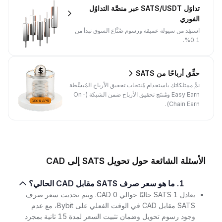
تداوَل SATS/USDT عبر منصَّة التداوُل
الفوري
استفِد من سيولة عميقة ورسوم صُنَّاع السوق تبدأ من
0.1%.
حقِّق أرباحًا من SATS
نمِّ ممتلكاتك باستخدام مُنتجات تحقيق الأرباح المُبسَّطة
Easy Earn ومُنتَج تحقيق الأرباح ضمن الشبكة (On-
Chain Earn).
الأسئلة الشائعة حول تحويل SATS إلى CAD
1. ما هو سعر صرف SATS مقابل CAD الحالي؟
يعادل 1 SATS حاليًا حوالي 0 CAD. ويتم تحديث سعر صرف
SATS مقابل CAD في الوقت الفعلي على Bybit، مع عدم
وجود رسوم تحويل وضمان تثبيت السعر لمدة 15 ثانية بمجرد