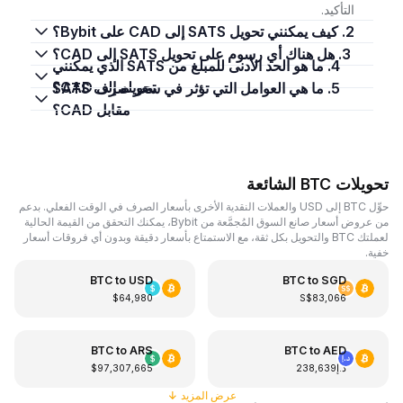
التأكيد.
2. كيف يمكنني تحويل SATS إلى CAD على Bybit؟
3. هل هناك أي رسوم على تحويل SATS إلى CAD؟
4. ما هو الحد الأدنى للمبلغ من SATS الذي يمكنني
تحويله إلى CAD؟
5. ما هي العوامل التي تؤثر في سعر صرف SATS
مقابل CAD؟
تحويلات BTC الشائعة
حوِّل BTC إلى USD والعملات النقدية الأخرى بأسعار الصرف في الوقت الفعلي. بدعم
من عروض أسعار صانع السوق المُجمَّعة من Bybit، يمكنك التحقق من القيمة الحالية
لعملتك BTC والتحويل بكل ثقة، مع الاستمتاع بأسعار دقيقة وبدون أي فروقات أسعار
خفية.
BTC
to
USD
BTC
to
SGD
$64,980
S$83,066
BTC
to
ARS
BTC
to
AED
د.إ238,639
$97,307,665
عرض المزيد
↓