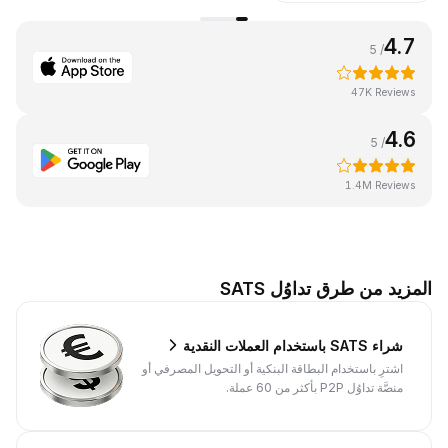
4.7
/ 5
47K Reviews
4.6
/ 5
1.4M Reviews
المزيد من طرق تداوُل SATS
شراء SATS باستخدام العملات النقدية
اشترِ باستخدام البطاقة البنكية أو التحويل المصرفي أو
منصَّة تداوُل P2P بأكثر من 60 عملة.