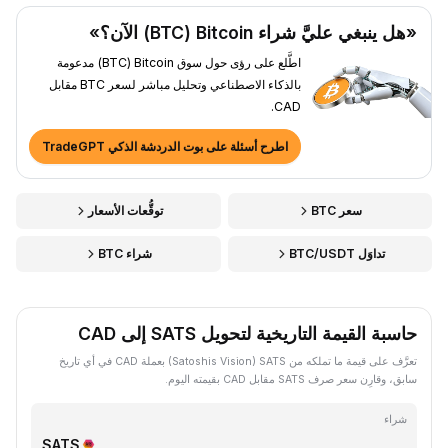
«هل ينبغي عليَّ شراء Bitcoin ‏(BTC) الآن؟»
اطَّلع على رؤى حول سوق Bitcoin ‏(BTC) مدعومة
بالذكاء الاصطناعي وتحليل مباشر لسعر BTC مقابل
CAD.
اطرح أسئلة على بوت الدردشة الذكي TradeGPT
سعر BTC
توقُّعات الأسعار
تداوَل BTC/USDT
شراء BTC
حاسبة القيمة التاريخية لتحويل SATS إلى CAD
تعرَّف على قيمة ما تملكه من SATS ‏(Satoshis Vision) بعملة CAD في أي تاريخ
سابق، وقارِن سعر صرف SATS مقابل CAD بقيمته اليوم.
شراء
SATS