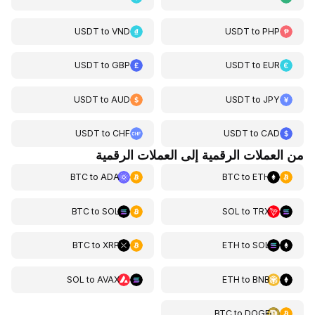
USDT
to
VND
USDT
to
PHP
USDT
to
GBP
USDT
to
EUR
USDT
to
AUD
USDT
to
JPY
USDT
to
CHF
USDT
to
CAD
من العملات الرقمية إلى العملات الرقمية
BTC
to
ADA
BTC
to
ETH
BTC
to
SOL
SOL
to
TRX
BTC
to
XRP
ETH
to
SOL
SOL
to
AVAX
ETH
to
BNB
BTC
to
DOGE