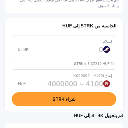
يتم تحديث سعر صرف STRK إلى HUF في الوقت الفعلي بناءً على
بيانات السوق.
الحاسبة من STRK إلى HUF
استلام
STRK
1 STRK ≈ 8.37219 HUF
إنفاق (4100 ~ 4000000)
HUF
Ft
شراء STRK
قم بتحويل STRK إلى HUF