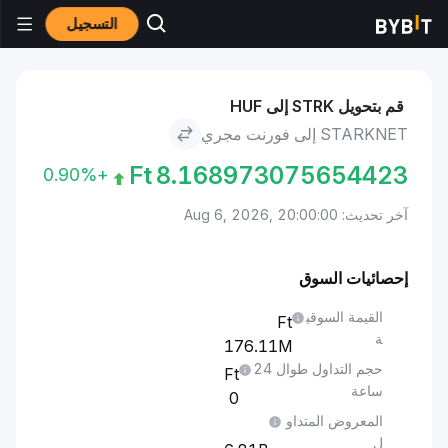
التسجيل
الأسواق
سعر Starknet STRK
Starknet to فورنت مجري
قم بتحويل STRK إلى HUF
STARKNET إلى فورنت مجري
Ft
8.168973075654423
+0.90%
آخر تحديث: Aug 6, 2026, 20:00:00
إحصائيات السوق
القيمة السوقي
ة
176.11M
حجم التداول طوال 24
ساعة
0
المعروض المتداو
ل