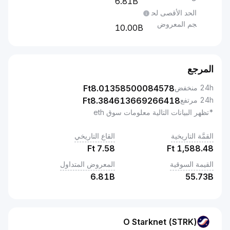
6.81B
الحد الأقصى لح
جم المعروض
10.00B
المرجع
24h منخفض
8.01358500084578
Ft
24h مرتفع
8.384613669266418
Ft
*تظهر البيانات التالية معلومات سوق eth
القمَّة التاريخية
القاع التاريخي
Ft
7.58
Ft
1,588.48
القيمة السوقية
المعروض المتداول
6.81B
55.73B
O Starknet (STRK)