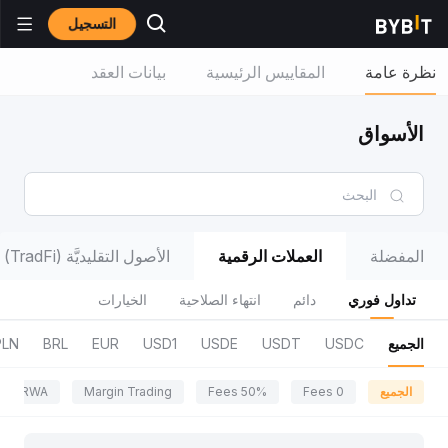
التسجيل
نظرة عامة
المقاييس الرئيسية
بيانات العقد
الأسواق
المفضلة
العملات الرقمية
الأصول التقليديَّة (TradFi)
تداول فوري
دائم
انتهاء الصلاحية
الخيارات
الجميع
USDC
USDT
USDE
USD1
EUR
BRL
PLN
الجميع
0 Fees
50% Fees
Margin Trading
RWA