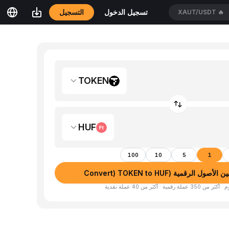
التسجيل
تسجيل الدخول
BTC/USDT
🔥
TOKEN
HUF
100
10
5
1
ل الرقمية (Convert) TOKEN to HUF
لة رقمية · أكثر من 40 عملة نقدية