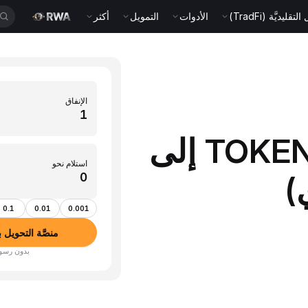
قليديَّة (TradFi)
الأدوات
التمويل
أكثر
الإنفاق
حوِّل 1 TOKEN (TokenFi) إلى
استلام نحو
0.1
0.01
0.001
منصَّة التحويل بين الأصو
بدون رسوم · أكثر من 350 عم