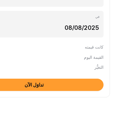
في
كانت قيمته
القيمة اليوم
التغيُّر
تداوَل الآن