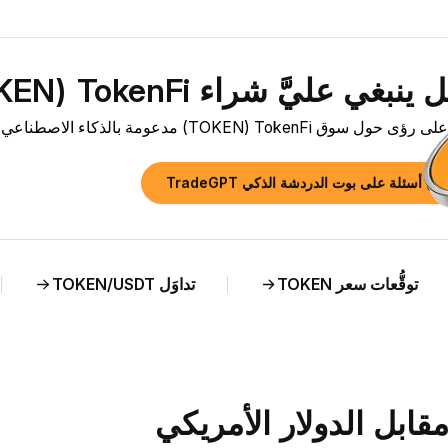
بغي عليَّ شراء TokenFi ‏(TOKEN) الآن؟»
ق TokenFi ‏(TOKEN) مدعومة بالذكاء الاصطناعي وتحليل مباشر لسعر TOKEN مقابل HUF.
رح أسئلة على بوت الدردشة الذكي TradeGPT
توقُّعات سعر TOKEN
تداوَل TOKEN/USDT