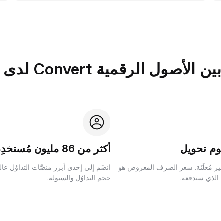
الرقمية Convert لدى Bybit؟
م تحويل
أكثر من 86 مليون مُستخدِم
ر مُعلَنَة. سعر الصرف المعروض هو
انضَم إلى إحدى أبرز منصَّات التداوُل عا
 الذي ستدفعه.
حجم التداوُل والسيولة.