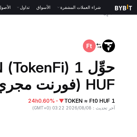
شراء العملات المشفرة
الأسواق
تداول
الأصول الت
المنزٍل
TOKEN to HUF
HUF (فورنت مجري)
24h
-0.60%
▼
1 TOKEN ≈ Ft0 HUF
آخر تحديث
：
2026/08/08 03:22
(
GMT+0
)