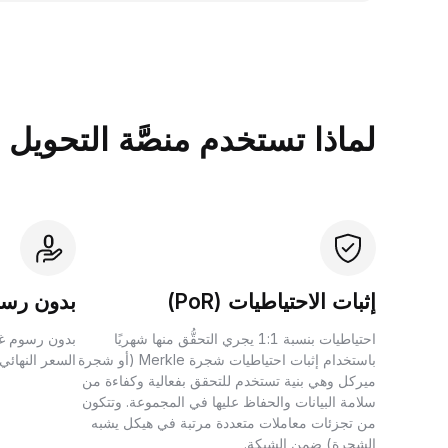
لماذا تستخدم منصَّة التحويل بين الأصول 
إثبات الاحتياطيات (PoR)
بدون رسو
احتياطيات بنسبة 1:1 يجري التحقُّق منها شهريًا
بدون رسوم غي
باستخدام إثبات احتياطيات شجرة Merkle (أو شجرة
السعر النهائي
ميركل وهي بنية تستخدم للتحقق بفعالية وكفاءة من
سلامة البيانات والحفاظ عليها في المجموعة. وتتكون
من تجزئات معاملات متعددة مرتبة في هيكل يشبه
الشجرة) ضمن الشبكة.