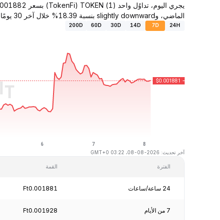
الماضي، وslightly downward بنسبة 18.39% خلال آخر 30 يومًا.
200D
60D
30D
14D
7D
24H
آخر تحديث: 2026-08-08، 03:22 GMT+0
الفترة
القمة
24 ساعة/ساعات
Ft0.001881
7 من الأيام
Ft0.001928