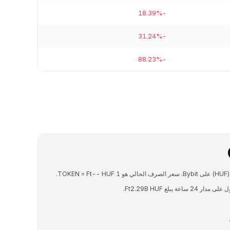
-18.39%
-31.24%
-88.23%