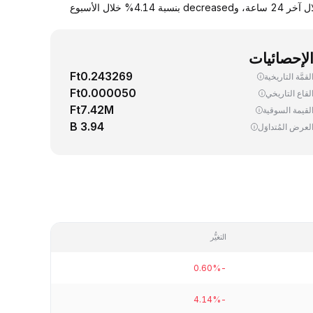
يجري اليوم، تداوُل واحد (1) TOKEN ‏(TokenFi) بسعر 0.001882 دولار. down سعر صرف TOKEN مقابل الدولار الأمريكي بنسبة 0.60% خلال آخر 24 ساعة، وdecreased بنسبة 4.14% خلال الأسبوع
لإحصائيات
Ft0.243269
لقمَّة التاريخية
Ft0.000050
لقاع التاريخي
Ft7.42M
لقيمة السوقية
3.94 B
لعرض المُتداوَل
التغيُّر
-0.60%
-4.14%