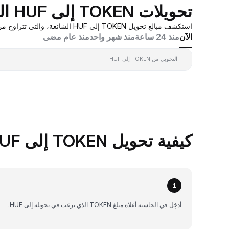
تحويلات TOKEN إلى HUF الشائعة
استكشف مبالغ تحويل TOKEN إلى HUF الشائعة، والتي تتراوح من 0.001 TOKEN إلى 100 TOKEN، بقيم تحويل في الوقت الفعلي بناءً على عروض أسعار صانع السوق المُجمَّعة من Bybit.
الآن
منذ 24 ساعة
منذ شهر واحد
منذ عام مضى
التحويل من TOKEN إلى HUF
كيفية تحويل TOKEN إلى HUF على Bybit
1
أدخِل في الحاسبة أعلاه مبلغ TOKEN الذي ترغب في تحويله إلى HUF.