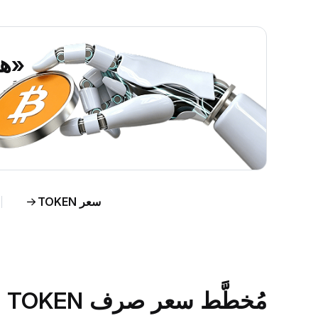
«هل ين
اطَّلع على رؤى حول سو
اط
سعر TOKEN
مُخطَّط سعر صرف TOKEN مقابل الدولار الأمريكي