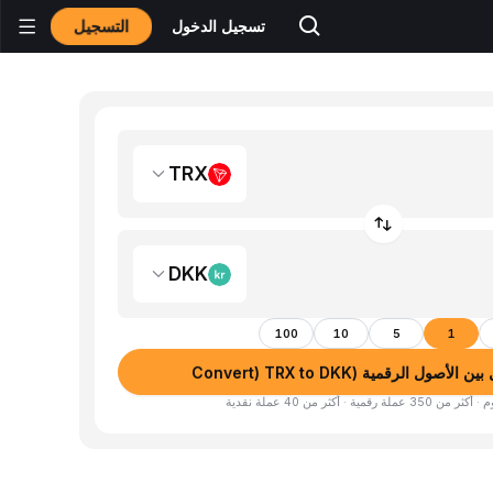
التسجيل
تسجيل الدخول
TRX
DKK
100
10
5
1
لأصول الرقمية (Convert) TRX to DKK
لة رقمية · أكثر من 40 عملة نقدية