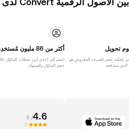
الرقمية Convert لدى Bybit؟
م تحويل
أكثر من 86 مليون مُستخدِم
ر مُعلَنَة. سعر الصرف المعروض هو
انضَم إلى إحدى أبرز منصَّات التداوُل عا
 الذي ستدفعه.
حجم التداوُل والسيولة.
4.6
/ 5