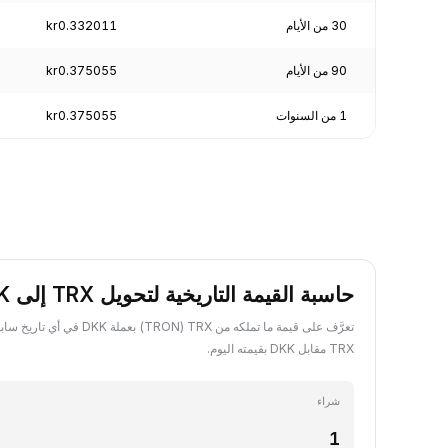
30 من الأيام
kr0.332011
90 من الأيام
kr0.375055
1 من السنوات
kr0.375055
حاسبة القيمة التاريخية لتحويل TRX إلى DKK
تعرَّف على قيمة ما تملكه من TRX ‏(ON
TRX مقابل DKK بقيمته اليوم.
شراء