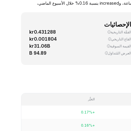
يجري اليوم، تداوُل واحد (1) TRX ‏(TRON) بسعر 0.327276 دولار. up سعر صرف TRX مقابل الدولار الأمريكي بنسبة 0.17% خلال آخر 24 ساعة، وincreased بنسبة 0.16% خلال الأسبوع الماضي،
لإحصائيات
kr0.431288
لقمَّة التاريخية
kr0.001804
لقاع التاريخي
kr31.06B
لقيمة السوقية
94.89 B
لعرض المُتداوَل
التغيُّر
+0.17%
+0.16%