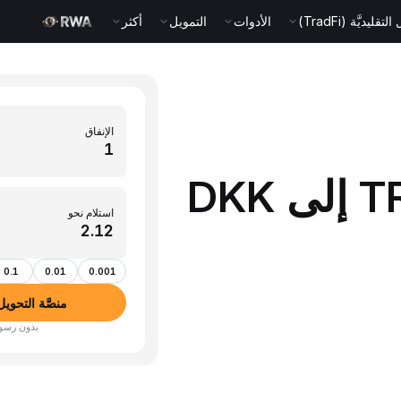
قليديَّة (TradFi)
الأدوات
التمويل
أكثر
الإنفاق
حوِّل 1 TRX (TRON) إلى DKK
استلام نحو
0.1
0.01
0.001
منصَّة التحويل بين ا
بدون رسوم · أكثر من 350 عم