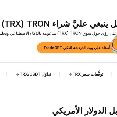
نبغي عليَّ شراء TRON ‏(TRX) الآن؟»
سوق TRON ‏(TRX) مدعومة بالذكاء الاصطناعي وتحليل مباشر لسعر TRX مقابل DKK.
رح أسئلة على بوت الدردشة الذكي TradeGPT
توقُّعات سعر TRX
تداوَل TRX/USDT