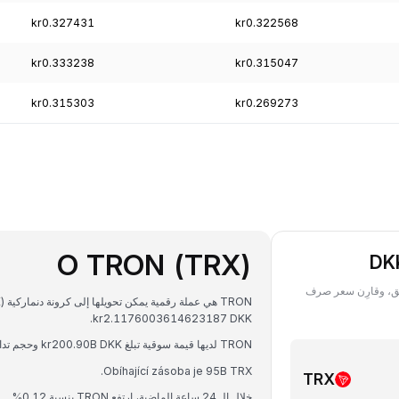
kr0.327431
kr0.322568
kr0.333238
kr0.315047
kr0.315303
kr0.269273
O TRON (TRX)
TR) بعملة DKK في أي تاريخ سابق، وقارِن سعر صرف
kr2.1176003614623187 DKK.
TRON لديها قيمة سوقية تبلغ kr200.90B DKK وحجم تداول على مدار 24 ساعة يبلغ kr1.85B DKK.
Obíhající zásoba je 95B TRX.
TRX
خلال الـ 24 ساعة الماضية، ارتفع TRON بنسبة 0.12%.