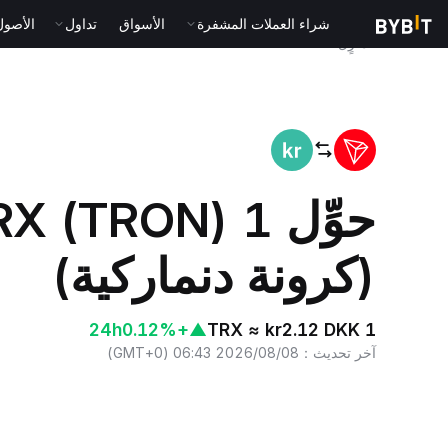
شراء العملات المشفرة
الأسواق
تداول
الأصول الت
المنزٍل
TRX to DKK
(كرونة دنماركية)
24h
+0.12%
▲
1 TRX ≈ kr2.12 DKK
آخر تحديث
：
2026/08/08 06:43
(
GMT+0
)