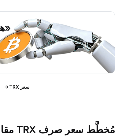
«هل ي
اطَّلع على رؤى حول 
اط
سعر TRX
مُخطَّط سعر صرف TRX مقابل الدولار الأمريكي