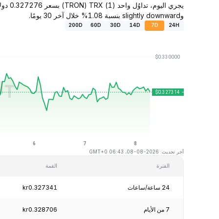
وslightly downward بنسبة 1.08% خلال آخر 30 يومًا.
200D
60D
30D
14D
7D
24H
آخر تحديث: 2026-08-08، 06:43 GMT+0
الفترة
القمة
24 ساعة/ساعات
kr0.327341
7 من الأيام
kr0.328706