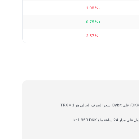
-1.08%
+0.75%
-3.57%
TRON هي عملة رقمية يمكن تحويلها إلى كرونة دنماركية (DKK) على Bybit. سعر الصرف الحالي هو 1 TRX =