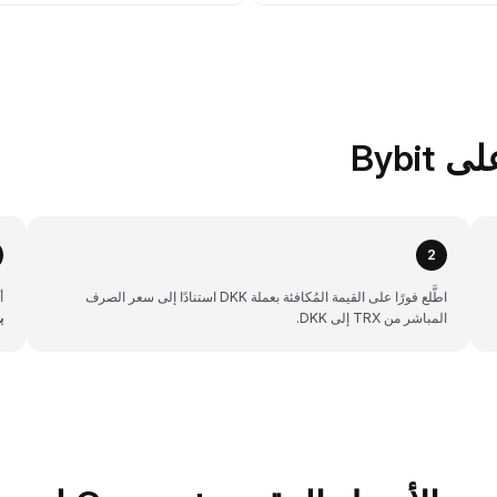
2
اطَّلع فورًا على القيمة المُكافئة بعملة DKK استنادًا إلى سعر الصرف
أن
المباشر من TRX إلى DKK.
ب