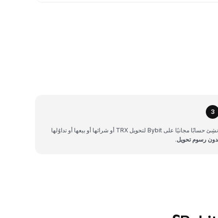
3
شِئ حسابًا مجانيًا على Bybit لتحويل TRX أو شرائها أو بيعها أو تداوُلها
دون رسوم تحويل
.