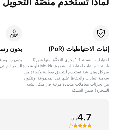
لماذا تستخدم منصَّة التحويل بين الأصول 
إثبات الاحتياطيات (PoR)
بدون رسو
احتياطيات بنسبة 1:1 يجري التحقُّق منها شهريًا
بدون رسوم غي
باستخدام إثبات احتياطيات شجرة Merkle (أو شجرة
السعر النهائي
ميركل وهي بنية تستخدم للتحقق بفعالية وكفاءة من
سلامة البيانات والحفاظ عليها في المجموعة. وتتكون
من تجزئات معاملات متعددة مرتبة في هيكل يشبه
الشجرة) ضمن الشبكة.
4.7
/ 5