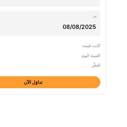
في
كانت قيمته
القيمة اليوم
التغيُّر
تداوَل الآن