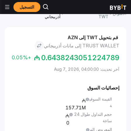
التسجيل
سعر Trust Wallet
Trust Wallet to مانات
الأسواق
TWT
أذربيجاني
قم بتحويل TWT إلى AZN
TRUST WALLET إلى مانات أذربيجاني
₼
0.6438243051224789
+0.05%
آخر تحديث: Aug 7, 2026, 04:00:00
إحصائيات السوق
القيمة السوقي
ة
157.71M
حجم التداول طوال 24
ساعة
0
المعروض الم