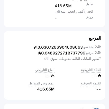
تداول
416.65M
الحد الأقصى لحجم المع
-
روض
-
المرجع
24h منخفض
0.6307266904608063
₼
24h مرتفع
0.6489272718737799
₼
*تظهر البيانات التالية معلومات سوق eth
القمَّة التاريخية
القاع التاريخي
--
₼
--
₼
القيمة السوقية
المعروض المتداول
416.65M
--