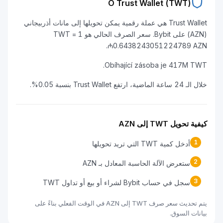
O Trust Wallet (TWT)
Trust Wallet هي عملة رقمية يمكن تحويلها إلى مانات أذربيجاني
(AZN) على Bybit. سعر الصرف الحالي هو 1 TWT =
₼0.6438243051224789 AZN.
Obíhající zásoba je 417M TWT.
خلال الـ 24 ساعة الماضية، ارتفع Trust Wallet بنسبة 0.05%.
كيفية تحويل TWT إلى AZN
1
أدخل كمية TWT التي تريد تحويلها
2
ستعرض الآلة الحاسبة المعادل بـ AZN
3
سجل في حساب Bybit لشراء أو بيع أو تداول TWT
يتم تحديث سعر صرف TWT إلى AZN في الوقت الفعلي بناءً على
بيانات السوق.