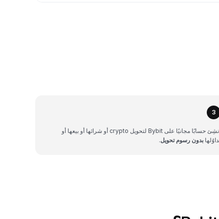
3
أنشِئ حسابًا مجانيًا على Bybit لتحويل crypto أو شرائها أو بيعها أو
داوُلها
بدون رسوم تحويل
.