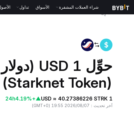
شراء العملات المشفرة
الأسواق
تداول
الأصول الت
المنزٍل
USD to STRK
حوِّل 1 USD
(Starknet Token)
24h
+4.19%
▲
1 USD ≈ 40.27386226 STRK
آخر تحديث
：
2026/08/07 19:55
(
GMT+0
)