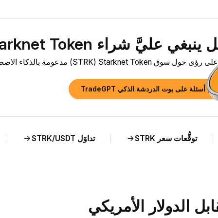
بغي عليَّ شراء Starknet Token ‏(STRK) الآن؟»
 Starknet Token ‏(STRK) مدعومة بالذكاء الاصطناعي وتحليل مباشر لسعر STRK مقابل USD.
رح أسئلة على بوت الدردشة الذكي TradeGPT
توقُّعات سعر STRK
تداوَل STRK/USDT