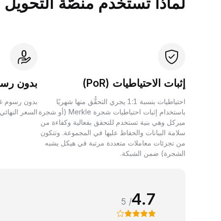
لماذا تستخدم منصَّة التحويل بين الأصول 
إثبات الاحتياطيات (PoR)
بدون رسو
احتياطيات بنسبة 1:1 يجري التحقُّق منها شهريًا
بدون رسوم غي
باستخدام إثبات احتياطيات شجرة Merkle (أو شجرة
السعر النهائي
ميركل وهي بنية تستخدم للتحقق بفعالية وكفاءة من
سلامة البيانات والحفاظ عليها في المجموعة. وتتكون
من تجزئات معاملات متعددة مرتبة في هيكل يشبه
الشجرة) ضمن الشبكة.
4.7
/ 5