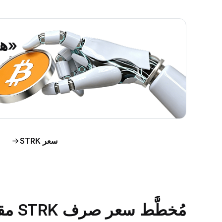
«هل ين
اطَّلع على رؤى حول سوق
اط
سعر STRK
مُخطَّط سعر صرف STRK مقابل الدولار الأمريكي