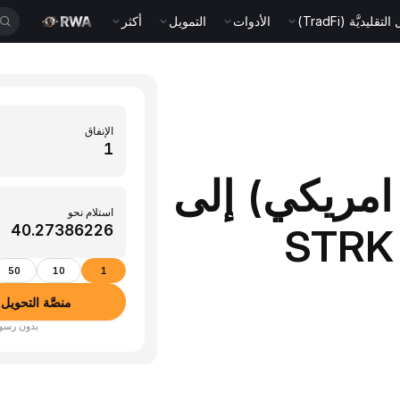
قليديَّة (TradFi)
الأدوات
التمويل
أكثر
الإنفاق
 (دولار امريكي) إلى
استلام نحو
STRK 
50
10
1
منصَّة التحويل بين الأ
بدون رسوم · أكثر من 350 عم