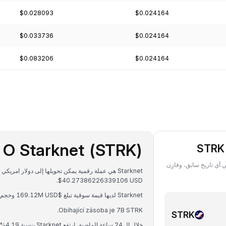
$0.028093
$0.024164
$0.033736
$0.024164
$0.083206
$0.024164
O Starknet (STRK)
لى قيمة ما تملكه من STRK ‏(Starknet Token) بعملة STRK في أي تاريخ سابق، وقارِن
$40.27386226339106 USD.
Starknet لديها قيمة سوقية تبلغ $169.12M USD وحجم تداول على مدار 24 ساعة يبلغ $7.63M USD.
Obíhající zásoba je 7B STRK.
STRK
خلال الـ 24 ساعة الماضية، ارتفع Starknet بنسبة 4.19%.