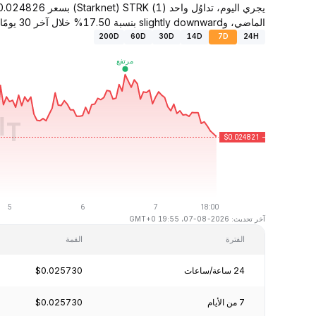
الماضي، وslightly downward بنسبة 17.50% خلال آخر 30 يومًا.
200D
60D
30D
14D
7D
24H
آخر تحديث: 2026-08-07، 19:55 GMT+0
الفترة
القمة
24 ساعة/ساعات
$0.025730
7 من الأيام
$0.025730