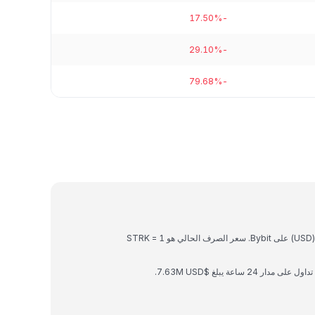
-17.50%
-29.10%
-79.68%
Starknet هي عملة رقمية يمكن تحويلها إلى دولار امريكي (USD) على Bybit. سعر الصرف الحالي هو 1 STRK =