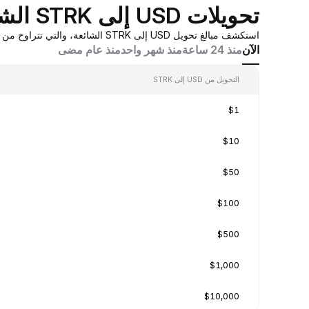
تحويلات USD إلى STRK الشائعة
استكشف مبالغ تحويل USD إلى STRK الشائعة، والتي تتراوح من 0.001 USD إلى 100 USD، بقيم تحويل في الوقت الفعلي بناءً على عروض أسعار صانع السوق المُجمَّعة من Bybit.
الآن
منذ 24 ساعة
منذ شهر واحد
منذ عام مضى
التحويل من USD إلى STRK
$1
$10
$50
$100
$500
$1,000
$10,000