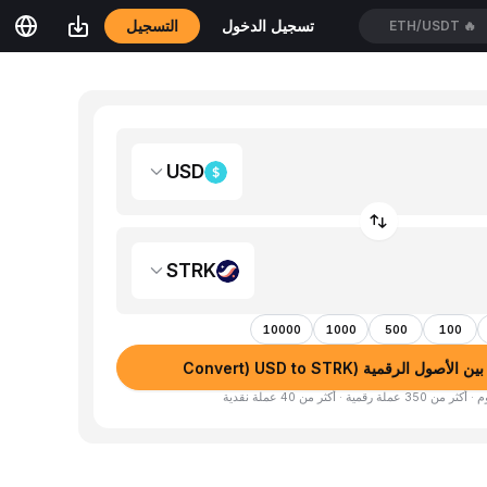
التسجيل
تسجيل الدخول
ETH/USDT
🔥
USD
STRK
10000
1000
500
100
صول الرقمية (Convert) USD to STRK
لة رقمية · أكثر من 40 عملة نقدية