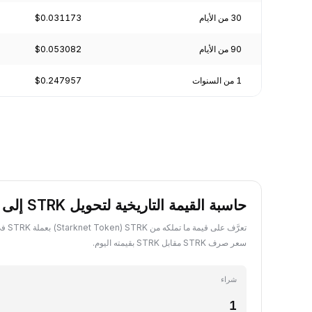
30 من الأيام
$0.031173
90 من الأيام
$0.053082
1 من السنوات
$0.247957
حاسبة القيمة التاريخية لتحويل STRK إلى STRK
تعرَّف ع
سعر صرف STRK مقابل STRK بقيمته اليوم.
شراء