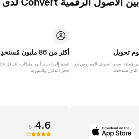
الرقمية Convert لدى Bybit؟
م تحويل
أكثر من 86 مليون مُستخدِم
ر مُعلَنَة. سعر الصرف المعروض هو
انضَم إلى إحدى أبرز منصَّات التداوُل عا
 الذي ستدفعه.
حجم التداوُل والسيولة.
4.6
/ 5