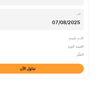
في
كانت قيمته
القيمة اليوم
التغيُّر
تداوَل الآن