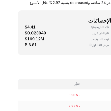
يجري اليوم، تداوُل واحد (1) STRK ‏(Starknet) بسعر 0.024826 دولار. down سعر صرف STRK مقابل الدولار الأمريكي بنسبة 3.98% خلال آخر 24 ساعة، وdecreased بنسبة 2.97% خلال الأسبوع
لإحصائيات
$4.41
لقمَّة التاريخية
$0.023949
لقاع التاريخي
$169.12M
لقيمة السوقية
6.81 B
لعرض المُتداوَل
التغيُّر
-3.98%
-2.97%