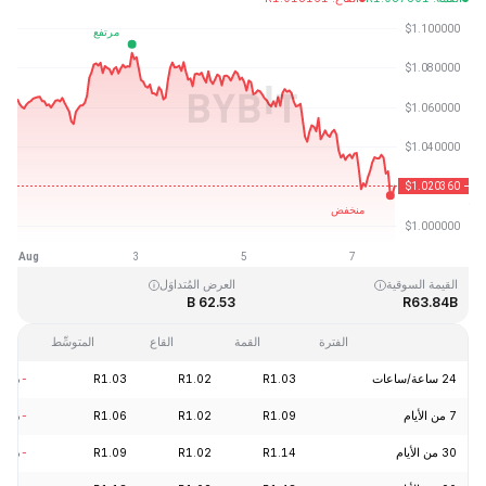
آخر تحديث: 2026-08-07، 18:30 GMT+0
القمَّة التاريخية
القاع التاريخي
R0.002686
R3.65
القيمة السوقية
العرض المُتداوَل
62.53 B
R63.84B
الفترة
القمة
القاع
المتوسِّط
24 ساعة/ساعات
R1.03
R1.02
R1.03
-1.96%
7 من الأيام
R1.09
R1.02
R1.06
-4.47%
30 من الأيام
R1.14
R1.02
R1.09
-5.97%