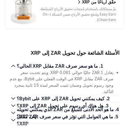
حقِّق أرباحًا من XRP
نمِّ ممتلكاتك باستخدام مُنتجات تحقيق الأرباح المُبسَّطة
Easy Earn ومُنتَج تحقيق الأرباح ضمن الشبكة (On-
Chain Earn).
الأسئلة الشائعة حول تحويل ZAR إلى XRP
1. ما هو سعر صرف ZAR مقابل XRP الحالي؟
يعادل 1 ZAR حاليًا حوالي 0.061 XRP. ويتم تحديث سعر
صرف ZAR مقابل XRP في الوقت الفعلي على Bybit، مع عدم
وجود رسوم تحويل وضمان تثبيت السعر لمدة 15 ثانية بمجرد
التأكيد.
2. كيف يمكنني تحويل ZAR إلى XRP على Bybit؟
3. هل هناك أي رسوم على تحويل ZAR إلى XRP؟
4. ما هو الحد الأدنى للمبلغ من ZAR الذي يمكنني تحويله
إلى XRP؟
5. ما هي العوامل التي تؤثر في سعر صرف ZAR مقابل
XRP؟