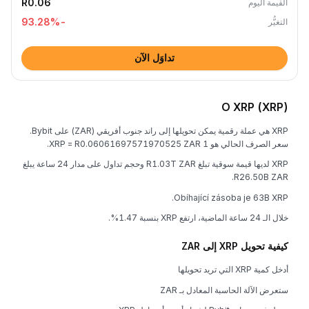
R0.06
القيمة اليوم
%
-93.28
التغيُّر
تداوَل الآن
O XRP (XRP)
XRP هي عملة رقمية يمكن تحويلها إلى راند جنوب أفريقي (ZAR) على Bybit.
سعر الصرف الحالي هو 1 XRP = R0.06061697571970525 ZAR.
XRP لديها قيمة سوقية تبلغ R1.03T ZAR وحجم تداول على مدار 24 ساعة يبلغ
R26.50B ZAR.
Obíhající zásoba je 63B XRP.
خلال الـ 24 ساعة الماضية، ارتفع XRP بنسبة 1.47%.
كيفية تحويل XRP إلى ZAR
أدخل كمية XRP التي تريد تحويلها
ستعرض الآلة الحاسبة المعادل بـ ZAR