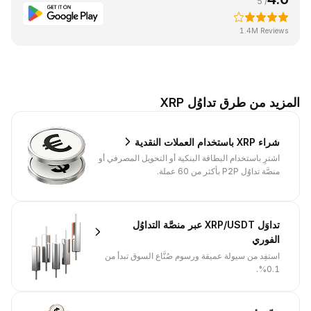
/ 5
1.4M Reviews
المزيد من طرق تداوُل XRP
شراء XRP باستخدام العملات النقدية
اشترِ باستخدام البطاقة البنكية أو التحويل المصرفي أو
منصَّة تداوُل P2P بأكثر من 60 عملة.
تداوَل XRP/USDT عبر منصَّة التداوُل
الفوري
استفِد من سيولة عميقة ورسوم صُنَّاع السوق تبدأ من
0.1%.