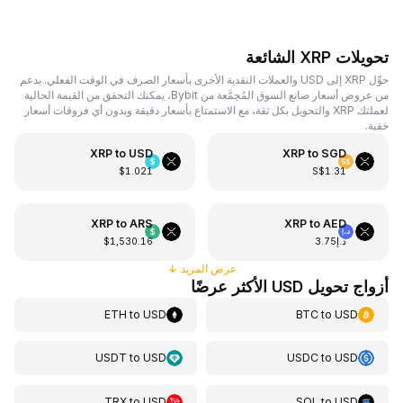
تحويلات XRP الشائعة
حوِّل XRP إلى USD والعملات النقدية الأخرى بأسعار الصرف في الوقت الفعلي. بدعم
من عروض أسعار صانع السوق المُجمَّعة من Bybit، يمكنك التحقق من القيمة الحالية
لعملتك XRP والتحويل بكل ثقة، مع الاستمتاع بأسعار دقيقة وبدون أي فروقات أسعار
خفية.
XRP
to
USD
XRP
to
SGD
$1.021
S$1.31
XRP
to
ARS
XRP
to
AED
د.إ3.75
$1,530.16
عرض المزيد
↓
أزواج تحويل USD الأكثر عرضًا
ETH
to
USD
BTC
to
USD
USDT
to
USD
USDC
to
USD
TRX
to
USD
SOL
to
USD