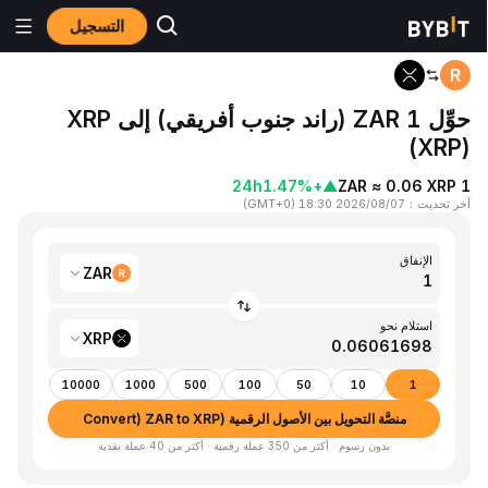
التسجيل
المنزٍل
ZAR to XRP
حوِّل 1 ZAR (راند جنوب أفريقي) إلى XRP
(XRP)
24h
+1.47%
▲
1 ZAR ≈ 0.06 XRP
آخر تحديث
：
2026/08/07 18:30
(
GMT+0
)
الإنفاق
ZAR
استلام نحو
XRP
10000
1000
500
100
50
10
1
منصَّة التحويل بين الأصول الرقمية (Convert) ZAR to XRP
بدون رسوم · أكثر من 350 عملة رقمية · أكثر من 40 عملة نقدية