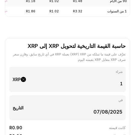
90 من الأيام
R1.48
R1.02
R1.18
-12.93%
1 من السنوات
R3.32
R1.02
R1.86
-66.52%
حاسبة القيمة التاريخية لتحويل XRP إلى XRP
تعرَّف على قيمة ما تملكه من XRP ‏(XRP) بعملة XRP في أي تاريخ سابق، وقارِن سعر
صرف XRP مقابل XRP بقيمته اليوم.
شراء
XRP
في
التاريخ
R0.90
كانت قيمته