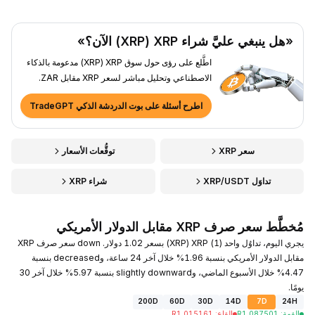
«هل ينبغي عليَّ شراء XRP ‏(XRP) الآن؟»
اطَّلع على رؤى حول سوق XRP ‏(XRP) مدعومة بالذكاء
الاصطناعي وتحليل مباشر لسعر XRP مقابل ZAR.
اطرح أسئلة على بوت الدردشة الذكي TradeGPT
سعر XRP
توقُّعات الأسعار
تداوَل XRP/USDT
شراء XRP
مُخطَّط سعر صرف XRP مقابل الدولار الأمريكي
يجري اليوم، تداوُل واحد (1) XRP ‏(XRP) بسعر 1.02 دولار. down سعر صرف XRP
مقابل الدولار الأمريكي بنسبة 1.96% خلال آخر 24 ساعة، وdecreased بنسبة
4.47% خلال الأسبوع الماضي، وslightly downward بنسبة 5.97% خلال آخر 30
يومًا.
200D
60D
30D
14D
7D
24H
القمة
:
1.087501
R
القاع
:
1.015161
R