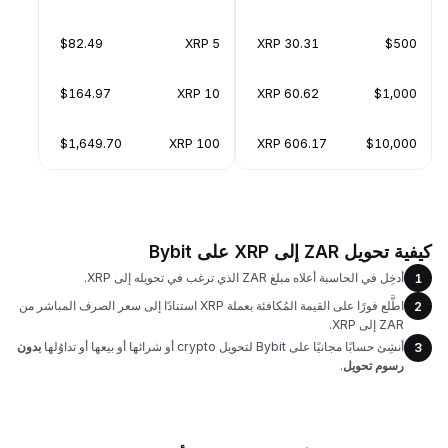
$82.49
5 XRP
30.31 XRP
$500
$164.97
10 XRP
60.62 XRP
$1,000
$1,649.70
100 XRP
606.17 XRP
$10,000
كيفية تحويل ZAR إلى XRP على Bybit
أدخِل في الحاسبة أعلاه مبلغ ZAR الذي ترغب في تحويله إلى XRP.
1
اطَّلع فورًا على القيمة المُكافئة بعملة XRP استنادًا إلى سعر الصرف المباشر من
2
ZAR إلى XRP.
أنشِئ حسابًا مجانيًا على Bybit لتحويل crypto أو شرائها أو بيعها أو تداوُلها
بدون
3
رسوم تحويل
.