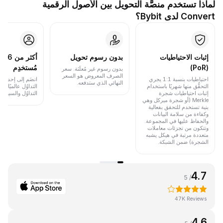
لماذا تستخدم منصَّة التحويل بين الأصول الرقمية
Convert لدى Bybit؟
إثبات الاحتياطيات
بدون رسوم تحويل
أكث
(PoR)
مُستخدِم
بدون رسوم غير مُعلَنَة. سعر
الصرف المعروض هو السعر
احتياطيات بنسبة 1:1 يجري
انضَم إلى إحدى أب
النهائي الذي ستدفعه.
التحقُّق منها شهريًا باستخدام
التداوُل عالميًا 
إثبات احتياطيات شجرة
التداوُل والسيولة.
Merkle (أو شجرة ميركل وهي
بنية تستخدم للتحقق بفعالية
وكفاءة من سلامة البيانات
والحفاظ عليها في المجموعة.
وتتكون من تجزئات معاملات
متعددة مرتبة في هيكل يشبه
الشجرة) ضمن الشبكة.
4.7
/ 5
47K Reviews
4.6