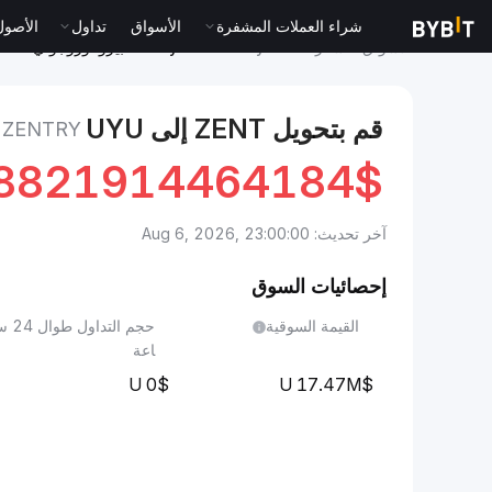
شراء العملات المشفرة
الأسواق
تداول
الأصول الت
الأسواق
سعر Zentry ZENT
Zentry to بيزو أوروجواي
قم بتحويل ZENT إلى UYU
ZENTRY إلى بيزو أوروجواي
8821914464184
$U
آخر تحديث: Aug 6, 2026, 23:00:00
إحصائيات السوق
القيمة السوقية
حجم التداول طوا
اعة
0
17.47M