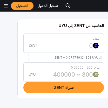
التسجيل
تسجيل الدخول
الحاسبة من ZENT إلى UYU
استلام
ZENT
1 ZENT ≈ 0.074759324351 UYU
إنفاق (300 ~ 400000)
UYU
$U
شراء ZENT