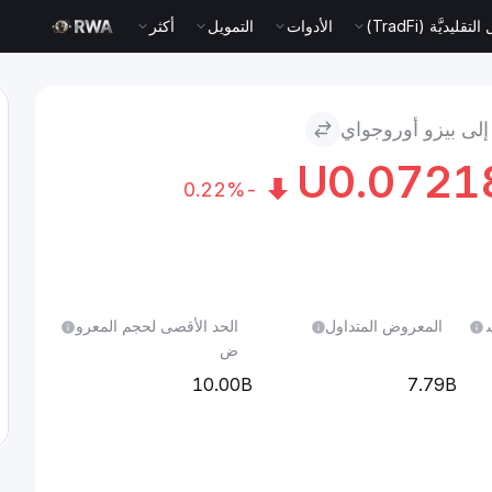
قليديَّة (TradFi)
الأدوات
التمويل
أكثر
0.0721
-0.22%
ل 24 س
المعروض المتداول
الحد الأقصى لحجم المعرو
ض
10.00B
7.79B