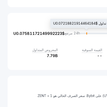
U0.0721882191446
24h مرتفع
$U
0.07581172149992223
القيمة السوقية
المعروض المتداول
7.79B
--
Zentry هي عملة رقمية يمكن تحويلها إلى بيزو أوروجواي (UYU) على Bybit. سعر الصرف الحالي هو 1 ZENT =