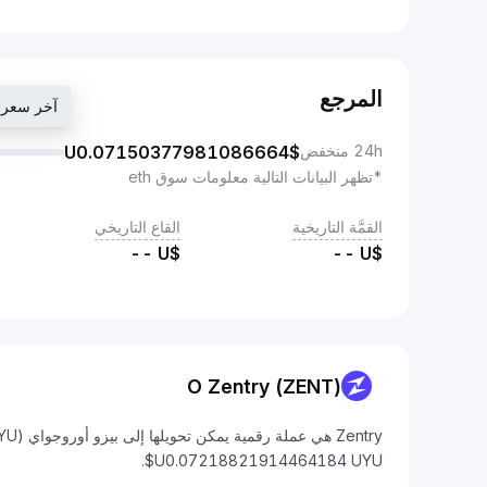
المرجع
آخر سعر تداول $4184
24h منخفض
$U
0.07150377981086664
*تظهر البيانات التالية معلومات سوق eth
القمَّة التاريخية
القاع التاريخي
--
$U
--
$U
O Zentry (ZENT)
$U0.07218821914464184 UYU.