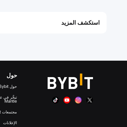
استكشف المزيد
حول
حول Bybit
تبحَّر في ع
Mantle
مجتمعات Bybit
الإعلانات