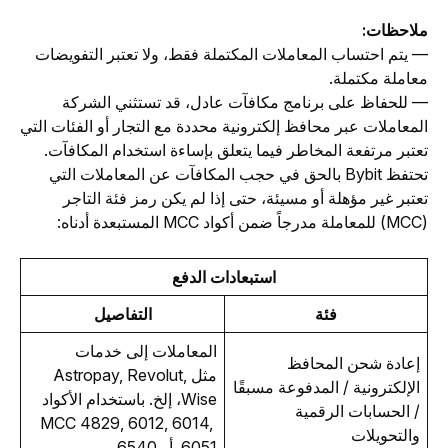
ملاحظات:
— يتم احتساب المعاملات المكتملة فقط، ولا تعتبر التفويضات 
معاملة مكتملة.
— للحفاظ على برنامج مكافآت عادل، قد تستثني الشركة 
المعاملات عبر محافظ إلكترونية محددة مع التجار أو الفئات التي 
تعتبر مرتفعة المخاطر فيما يتعلق بإساءة استخدام المكافآت. 
تحتفظ Bybit بالحق في حجب المكافآت عن المعاملات التي 
تعتبر غير مؤهلة أو مسيئة، حتى إذا لم يكن رمز فئة التاجر 
(MCC) للمعاملة مدرجاً ضمن أكواد MCC المستبعدة أدناه:
استبعادات الدفع
فئة
التفاصيل
المعاملات إلى خدمات 
إعادة شحن المحافظ 
مثلAstropay, Revolut, 
الإلكترونية / المدفوعة مسبقًا 
Wise، إلخ. باستخدام الأكواد 
/ الحسابات الرقمية 
MCC 4829, 6012, 6014, 
والتحويلات
6051, أو 6540