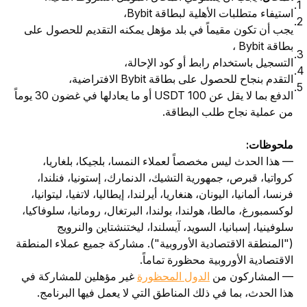
استيفاء متطلبات الأهلية لبطاقة Bybit،
يجب أن تكون مقيماً في بلد مؤهل يمكنه التقديم للحصول على
بطاقة Bybit ،
التسجيل باستخدام رابط أو كود الإحالة،
التقدم بنجاح للحصول على بطاقة Bybit الافتراضية،
الدفع بما لا يقل عن 100 USDT أو ما يعادلها في غضون 30 يوماً
من عملية نجاح طلب البطاقة.
ملحوظات:
— هذا الحدث ليس مخصصاً لعملاء النمسا، بلجيكا، بلغاريا، 
كرواتيا، قبرص، جمهورية التشيك، الدنمارك، إستونيا، فنلندا، 
فرنسا، ألمانيا، اليونان، هنغاريا، أيرلندا، إيطاليا، لاتفيا، ليتوانيا، 
لوكسمبورغ، مالطا، هولندا، بولندا، البرتغال، رومانيا، سلوفاكيا، 
سلوفينيا، إسبانيا، السويد، آيسلندا، ليختنشتاين والنرويج 
("المنطقة الاقتصادية الأوروبية"). مشاركة جميع عملاء المنطقة 
الاقتصادية الأوروبية محظورة تماماً.
— المشاركون من 
الدول المحظورة
 غير مؤهلين للمشاركة في 
هذا الحدث، بما في ذلك المناطق التي لا يعمل فيها البرنامج.