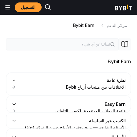
التسجيل
مركز الدعم
Bybit Earn
Bybit Earn
نظرة عامة
الاختلافات بين منتجات أرباح Bybit
Easy Earn
قائمة العملات المدعومة للكسب التلقائي
الأسئلة الشائعة — الربح السهل
الكسب عبر السلسلة
كيفية البدء مع الربح السهل
الأسئلة الشائعة — منتج تحقيق الأرباح ضمن الشبكة (On-
كيفية التداول مع تحقيق عائد من مُنتَجات تحقيق الأرباح
chain Earn)