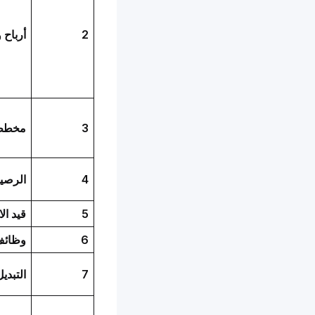
2
أرباح 
3
مخطط 
4
الرصيد
5
قيد ال
6
وظائف 
7
التبد