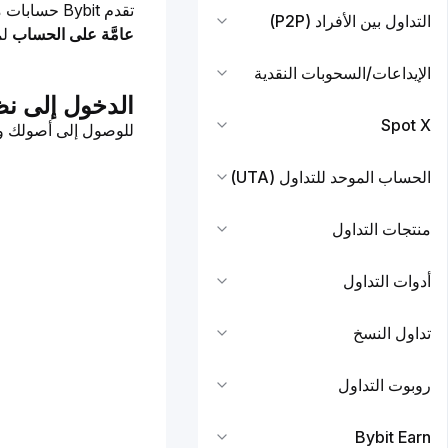
تقدم Bybit حسابات مختلفة مصممة لأغراض محددة، مما يساعد المتداولين على إدارة أموالهم بكفاءة. يشرح هذا الدليل كيفية استخدام صفحة 
التداول بين الأفراد (P2P)
عامَّة على الحساب
 ل
الإيداعات/السحوبات النقدية
الدخول إلى نظ
Spot X
للوصول إلى أصولك و
الحساب الموحد للتداول (UTA)
منتجات التداول
أدوات التداول
تداول النسخ
روبوت التداول
Bybit Earn