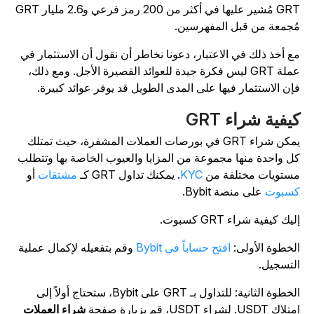
GRT مُشير عليها في أكثر من 200 رمز فرعي و2.6 مليار GRT
ُجمعة من قبل المفهرسين.
ع أخذ ذلك في الاعتبار، دعونا نخاطر أن نقول أن الاستثمار في
عملة GRT ليس فكرة جيدة للعوائد القصيرة الأجل. ومع ذلك،
إن الاستثمار فيها على المدى الطويل قد يوفر عوائد كبيرة.
يفية شراء GRT
يمكن شراء GRT في بورصات العملات المشفرة، حيث تمتلك
ل واحدة منها مجموعة من المزايا والعيوب الخاصة بها وتتطلب
ستويات مختلفة من
KYC
. يمكنك تداول GRT كـ
مشتقات
أو
سبوت
على منصة Bybit.
ليك كيفية شراء GRT كسبوت.
لخطوة الأولى:
افتح حساباً في Bybit
وقم بتفعيله لإكمال عملية
لتسجيل.
الخطوة الثانية: للتداول بـ GRT على Bybit، ستحتاج أولاً إلى
اك USDT. لشراء USDT، قم بزيارة صفحة
شراء العملات