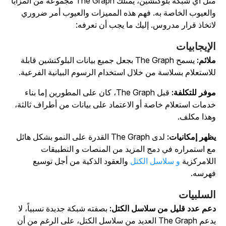
مثل أي شبكة بلوكتشين، يمتلك The Graph مجموعة من المزايا
العيوب الخاصة به. فهم هذه المميزات والعيوب أمر ضروري
اتخاذ قرار مدروس. إليك ما يجب أن تعرفه:
لإيجابيات
لائم:
يسمح The Graph بجعل جميع بيانات البلوكتشين قابلة
لاستعلام بسلاسة من خلال استخدام الرسوم البيانية الفرعية.
وفر للتكلفة:
قبل The Graph، كان على المطورين إما بناء
دمات استعلام خاصة أو الاعتماد على بيانات من أطراف ثالثة،
هذا مكلف.
ظهر إمكانيات:
لدى The Graph القدرة على النمو بشكل هائل
ع استمراره في دمج المزيد من المنصات و التطبيقات
للامركزية
و سلاسل الكتل
والعقود الذكية من أجل توسيع
هرسه.
لسلبيات
عم عدد قليل من سلاسل الكتل:
بصفته شبكة جديدة نسبياً، لا
يدعم The Graph العديد من سلاسل الكتل، على الرغم من أن