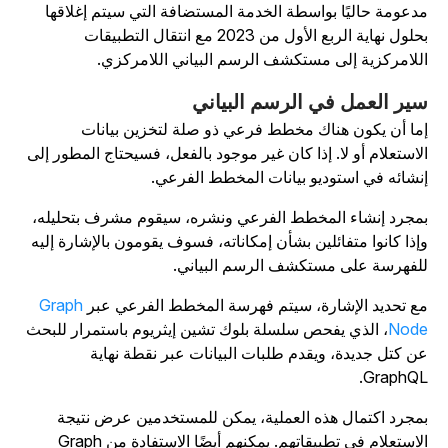
دعومة حاليًا بواسطة الخدمة المستضافة التي سيتم إغلاقها
بحلول نهاية الربع الأول من 2023 مع انتقال التطبيقات
للامركزية إلى مستكشف الرسم البياني اللامركزي.
ير العمل في الرسم البياني
ما أن يكون هناك مخطط فرعي ذو صلة لتخزين بيانات
لاستعلام أو لا. إذا كان غير موجود بالفعل، فسيحتاج المطور إلى
نشائه في استوديو بيانات المخطط الفرعي.
مجرد إنشاء المخطط الفرعي ونشره، سيقوم مشرف بتحليله،
إذا كانوا متفائلين بشأن إمكاناته، فسوف يقومون بالإشارة إليه
لفهرسة على مستكشف الرسم البياني.
ع تحديد الإشارة، سيتم فهرسة المخطط الفرعي عبر
Graph
Nod
، الذي يفحص سلسلة بلوك تشين إيثريوم باستمرار للبحث
ن كتل جديدة، ويقدم طلبات البيانات عبر نقطة نهاية
GraphQL
مجرد اكتمال هذه العملية، يمكن للمستخدمين عرض نتيجة
الاستعلام في تطبيقاتهم. يمكنهم أيضًا الاستفادة من Graph