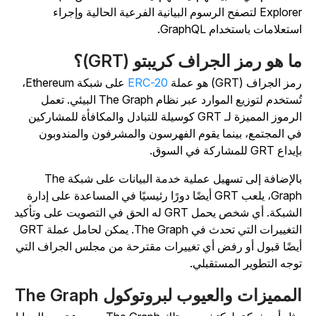
Explorer لتصفح الرسوم البيانية الفرعية الحالية وإجراء
ستعلامات باستخدام GraphQL.
ا هو رمز الجراف كريبتو (GRT)؟
ز الجراف (GRT) هو عملة
ERC-20
على شبكة Ethereum،
تُستخدم لتوزيع الموارد عبر نظام The Graph البيئي. تعمل
الرموز المميزة لـ GRT كوسيلة للتبادل والمكافأة للمشاركين
ي المجتمع، بينما يقوم الفهرسون والمشرفون والمندوبون
داع GRT للمشاركة في السوق.
بالإضافة إلى تسهيل عملية خدمة البيانات على شبكة The
Graph، يلعب GRT أيضًا دورًا رئيسيًا في المساعدة على إدارة
الشبكة. أي شخص يحمل GRT له الحق في التصويت على وتأكيد
التغييرات التي تحدث في The Graph. يمكن لحامل عملة GRT
يضًا قبول أو رفض أي تغييرات مقترحة من مجلس الجراف التي
وجه التطوير المستقبلي.
لمميزات والعيوب لبروتوكول The Graph