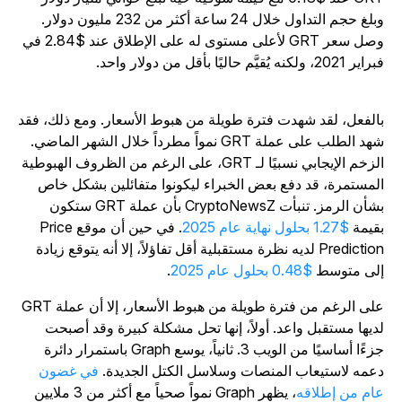
وبلغ حجم التداول خلال 24 ساعة أكثر من 232 مليون دولار.
وصل سعر GRT لأعلى مستوى له على الإطلاق عند $2.84 في
ر 2021، ولكنه يُقيَّم حاليًا بأقل من دولار واحد.
الفعل، لقد شهدت فترة طويلة من هبوط الأسعار. ومع ذلك، فقد
شهد الطلب على عملة GRT نمواً مطرداً خلال الشهر الماضي.
الزخم الإيجابي نسبيًا لـ GRT، على الرغم من الظروف الهبوطية
لمستمرة، قد دفع بعض الخبراء ليكونوا متفائلين بشكل خاص
بشأن الرمز. تنبأت CryptoNewsZ بأن عملة GRT ستكون
قيمة
$1.27 بحلول نهاية عام 2025
. في حين أن موقع Price
Prediction لديه نظرة مستقبلية أقل تفاؤلاً، إلا أنه يتوقع زيادة
لى متوسط
$0.48 بحلول عام 2025
.
على الرغم من فترة طويلة من هبوط الأسعار، إلا أن عملة GRT
ديها مستقبل واعد. أولاً، إنها تحل مشكلة كبيرة وقد أصبحت
جزءًا أساسيًا من الويب 3. ثانياً، يوسع Graph باستمرار دائرة
عمه لاستيعاب المنصات وسلاسل الكتل الجديدة.
في غضون
ام من إطلاقه
، يظهر Graph نمواً صحياً مع أكثر من 3 ملايين