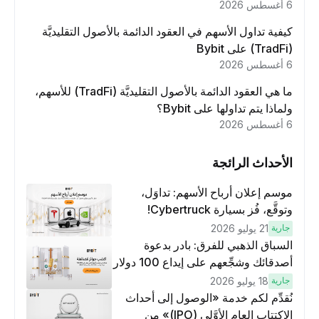
6 أغسطس 2026
كيفية تداول الأسهم في العقود الدائمة بالأصول التقليديَّة
(TradFi) على Bybit
6 أغسطس 2026
ما هي العقود الدائمة بالأصول التقليديَّة (TradFi) للأسهم،
ولماذا يتم تداولها على Bybit؟
6 أغسطس 2026
الأحداث الرائجة
موسم إعلان أرباح الأسهم: تداوَل،
وتوقَّع، فُز بسيارة Cybertruck!
جارية
21 يوليو 2026
السباق الذهبي للفرق: بادر بدعوة
أصدقائك وشجِّعهم على إيداع 100 دولار
وتنفيذ عمليات تداوُل بقيمة 10 دولار
جارية
18 يوليو 2026
لكسَب مكافآت مُضاعَفة
نُقدِّم لكم خدمة «الوصول إلى أحداث
الاكتتاب العام الأوَّلي (IPO)» من