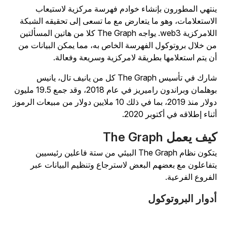
نتهي المطورون بإنشاء خوادم فهرسة مركزية لاستيعاب
لاستعلامات، وهو ما يتعارض مع ما تسعى إلى تحقيقه الشبكة
اللامركزية web3. يواجه The Graph كلا من هاتين المسألتين
ن خلال بروتوكول الفهرسة الخاص به، مما يمكن البيانات من
ن يتم استعلامها بطريقة لامركزية وسريعة وفعالة.
شارك في تأسيس The Graph كل من يانيف تال، يانيس
بوهلمان وبراندون راميريز في عام 2018، وقد جمع 19.5 مليون
دولار منذ 2019، بما في ذلك 10 ملايين دولار من مبيعات الرموز
ثناء إطلاقه في أكتوبر 2020.
يف يعمل The Graph
يتكون نظام The Graph البيئي من ستة فاعلين رئيسيين
تفاعلون مع بعضهم البعض لاسترجاع وتنظيم البيانات عبر
لفروع الفرعية.
دوار البروتوكول