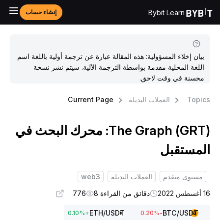
Bybit Learn
إنشاء حساب
بيان إخلاء المسؤولية: هذه المقالة عبارة عن ترجمة أولية باللغة اسم
اللغة المحلية مقدمة بواسطة الترجمة الآلية. سيتم نشر نسخة
محسنة في وقت لاحق.
Topic
العملات البديلة
Current Page
The Graph (GRT): محرك البحث في
لمستقبل
مستوى متقدم
العملات البديلة
web3
غسطس 2022
دقائق من القراءة 8
776
ETH
/USDT
BTC
/USDT
0.10
%
+
%
-0.20