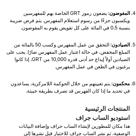
لمفوضون:
يضعون رموز GRT الخاصة بهم للمفهرسين
يكسبون جزءًا من رسوم استعلام المفهرس. يتم فرض ضريبة
 0.5 في المائة على كل تفويض يقوم به المفوضون.
لصيادون:
التحقق من عمل المفهرس وكسب 50 بالمائة من
لمبلغ المخفض، في حالة اعتبار عمل المفهرس ضارًا. يجب على
الصيادين أولاً إيداع حد أدنى قدره 10,000 من GRT، إذا كانوا
رغبون في الطعن في عمل المفهرس.
حكمون:
يتم تعيينهم من خلال الحوكمة اللامركزية، يساعدون
ي تحديد ما إذا كان الفهرس قد تصرف بطريقة خبيثة.
لمنتجات الرئيسية
ستوديو الساب جراف
ذا مكان للمطورين لإنشاء الساب جراف وإضافة البيانات
لوصفية، ثم نشر الساب جراف للاختبار قبل نشرها إلى