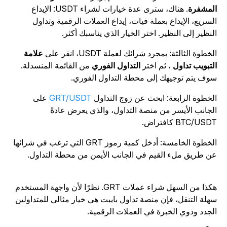
لمشفرة
. هناك، سترى عدة خيارات لشراء USDT: الإيداع
لسريع، الإيداع بعملة فيات، إيداع العملات الرقمية وتداول
لنظير إلى النظير. اختر الخيار الذي يناسبك أكثر.
لخطوة الثالثة: بمجرد شرائك لعملة USDT، انقر على
علامة
لتبويب تداول
، ثم اختر
التداول الفوري
من القائمة المنسدلة.
وف يتم توجيهك إلى محطة التداول الفوري.
لخطوة الرابعة: ابحث عن زوج التداول
GRT/USDT
على
لجانب الأيسر من منصة التداول، والذي يعرض عادةً
BTC/USD كافتراض.
الخطوة الخامسة: أدخل كمية رموز GRT التي ترغب في شرائها
ن طريق ملء القيم في الجانب الأيمن من محطة التداول.
هكذا من السهل شراء عملات GRT. نظرًا لأن واجهة المستخدم
هلة التنقل، فإن منصة تداول بايبت هي خيار مثالي للمتداولين
لجدد وذوي الخبرة في العملات الرقمية.