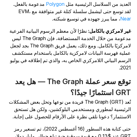
لعديد من السلاسل الرئيسية مثل
Polygon
مدعومة بالفعل.
قد توسع حتى ليشمل سلسلة كتلة غير متوافقة مع EVM،
Nea
، مما يبرز جهوده في توسيع شبكته.
ير لامركزي بالكامل:
نظرًا لأن معظم الرسوم البيانية الفرعية
مدعومة من خلال الخدمة المستضافة، فإن The Graph ليس
لامركزيًا بالكامل. ومع ذلك، يعمل فريق The Graph بجد لجعل
ملية فهرسة البيانات لامركزية بالكامل باستخدام مستكشف
لرسم البياني اللامركزي الخاص به، والذي تم إطلاقه في يوليو
2021
توقع سعر عملة The Graph — هل يعد
G استثمارًا جيدًا؟
تُعد The Graph (GRT) فريدة من نوعها وتحل بعض المشكلات
لرئيسية لمطوري ومستخدمي البلوكشين، ولكن هل تستحق
لاستثمار؟ دعونا نلقي نظرة على الأرقام للحصول على إجابة.
حتى كتابة هذه السطور (16 أغسطس 2022)، تم تسعير رمز
GRT عند $0.13 مع قيمة سوقية حية تبلغ حوالي مليار دولار