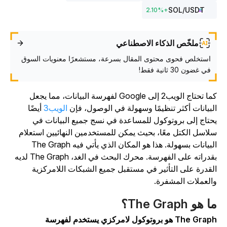
SOL
/USDT
2.10
%
+
ملخّص الذكاء الاصطناعي
استخلص فحوى محتوى المقال بسرعة، مستشعرًا معنويات السوق
في غضون 30 ثانية فقط!
كما تحتاج الويب2 إلى Google لفهرسة البيانات، مما يجعل
لبيانات أكثر تنظيمًا وسهولة في الوصول، فإن
الويب3
أيضًا
حتاج إلى بروتوكول للمساعدة في نسج جميع البيانات في
لاسل الكتل معًا، بحيث يمكن للمستخدمين النهائيين استعلام
البيانات بسهولة. هذا هو المكان الذي يأتي فيه The Graph
بقدراته على الفهرسة. محرك البحث في الغد، The Graph لديه
لقدرة على التأثير في مستقبل جميع الشبكات اللامركزية
العملات المشفرة.
 هو The Graph؟
The Graph هو بروتوكول لامركزي يستخدم لفهرسة