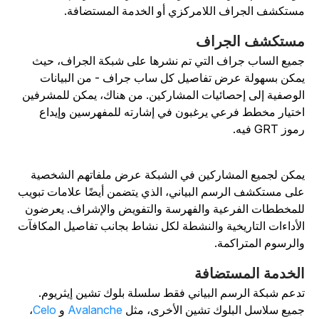
ستكشف الجراف اللامركزي أو الخدمة المستضافة.
ستكشف الجراف
ميع الساب جراف التي تم نشرها على شبكة الجراف، حيث
مكن بسهولة عرض تفاصيل كل ساب جراف - من البيانات
لوصفية إلى إحصائيات المشاركين. من هناك، يمكن للمشرفين
ختيار مخطط فرعي يرغبون في إشارته للمفهرسين وإيداع
وز GRT فيه.
مكن لجميع المشاركين في الشبكة عرض ملفاتهم الشخصية
لى مستكشف الرسم البياني، الذي يتضمن أيضًا علامات تبويب
لمخططات الفرعية والفهرسة والتفويض والإشراف. يعرضون
لأداءات التاريخية والنشطة لكل نشاط بجانب تفاصيل المكافآت
الرسوم المتراكمة.
لخدمة المستضافة
دعم شبكة الرسم البياني فقط سلسلة بلوك تشين إيثريوم.
ميع سلاسل البلوك تشين الأخرى، مثل
Avalanche
و
Celo
،