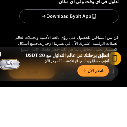
تداول في أي وقت وفي أي مكان.
Download Bybit App
كن من السباقين للحصول على رؤًى بالغة الأهمية وتحليلات لعالم
العملات الرقمية: اشترك الآن في نشرتنا الإخبارية.
جميع أشكال
الاستثمار تحمل مخاطر، بما في ذلك خطر فقدان كامل المبلغ
انطلِق برحلتك في عالم التداوُل مع 20 USDT
المستثمر. وقد لا تكون هذه الأنشطة مناسبة للجميع.
اقرأ المقال في تطبيق Bybit
أنشِئ حسابًا وابدَأ بالإيداع لتكسَب 20 دولار الآن
انضَم الآن
اشترك
تابعنا:
ملخّص تفصيليّ
© 2018-2026 Bybit.com. جميع الحقوق محفوظة.