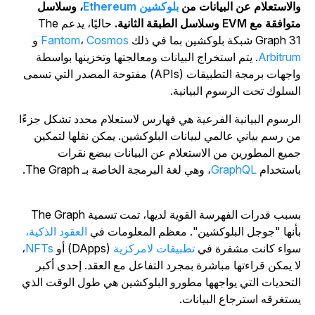
الاستعلام عن البيانات من
بلوكشين Ethereum
، وسلاسل
وافقة مع EVM وسلاسل الطبقة الثانية.
حاليًا، يدعم The
Graph  شبكة بلوكشين بما في ذلك
Cosmos
،
Fantom
و
Arbitru
. يتم استخراج البيانات ومعالجتها وتخزينها بواسطة
واجهات برمجة التطبيقات (APIs) مفتوحة المصدر التي تسمى
لسلوك تحت الرسوم البيانية.
لرسوم البيانية الفرعية هي فهارس لاستعلام محدد تشكل جزءًا
ن رسم بياني عالمي لبيانات البلوكشين. يمكن نقلها لتمكين
ميع المطورين من الاستعلام عن البيانات ببضع نقرات
استخدام
GraphQL
، وهي لغة البرمجة الخاصة بـ The Graph.
بسبب قدرات الفهرسة القوية لديها، تمت تسمية The Graph
أنها "جوجل البلوكشين". معظم المعلومات في
العقود الذكية،
واء كانت مشفرة في
تطبيقات لامركزية
(DApps) أو
NFTs
،
ا يمكن قراءتها مباشرة بمجرد التفاعل مع العقد. إحدى أكبر
لتحديات التي يواجهها مطورو البلوكشين هي طول الوقت الذي
ستغرقه استرجاع البيانات.